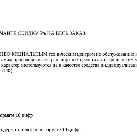
ЧАЙТЕ СКИДКУ 5% НА ВЕСЬ ЗАКАЗ!
тся НЕОФИЦИАЛЬНЫМ техническим центром по обслуживанию и 
самим производителям транспортных средств автосервис не имее
тер (используются не в качестве средства индивидуализации
са РФ).
формате 10 цифр
формате 10 цифр
содержать телефон в формате 10 цифр