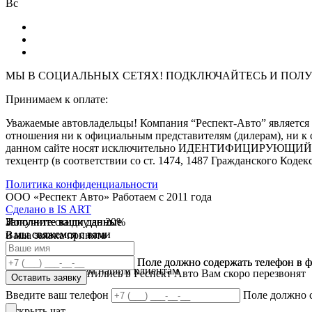
Вс
МЫ В СОЦИАЛЬНЫХ СЕТЯХ! ПОДКЛЮЧАЙТЕСЬ И
ПОЛУ
Принимаем к оплате:
Уважаемые автовладельцы! Компания “Респект-Авто” являе
отношения ни к официальным представителям (дилерам), ни к 
данном сайте носят исключительно ИДЕНТИФИЦИРУЮЩИЙ харак
техцентр (в соответствии со ст. 1474, 1487 Гражданского Кодек
Политика конфиденциальности
ООО «Респект Авто»
Работаем с 2011 года
Сделано в
IS ART
Заполните ваши данные
Получите скидку до 20%
Заполните ваши данные
✓
и мы свяжемся с вами
и мы свяжемся с вами
Ваша заявка принята
В течении 10 дней
✓
мы предоставляем скидку
Ваш ответ принят
Поле должно содержать телефон в 
Поле должно содержать телефон в 
на все услуги всем нашим клиентам
Спасибо что обратились в Респект Авто Вам скоро перезвонят
Оставить заявку
Оставить заявку
Введите ваш телефон
Поле должно 
Открыть чат