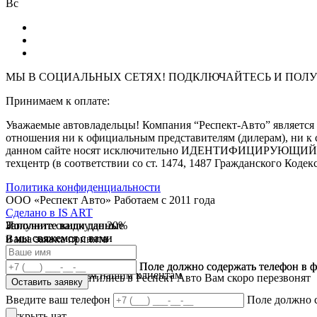
Вс
МЫ В СОЦИАЛЬНЫХ СЕТЯХ! ПОДКЛЮЧАЙТЕСЬ И
ПОЛУ
Принимаем к оплате:
Уважаемые автовладельцы! Компания “Респект-Авто” являе
отношения ни к официальным представителям (дилерам), ни к 
данном сайте носят исключительно ИДЕНТИФИЦИРУЮЩИЙ харак
техцентр (в соответствии со ст. 1474, 1487 Гражданского Кодек
Политика конфиденциальности
ООО «Респект Авто»
Работаем с 2011 года
Сделано в
IS ART
Заполните ваши данные
Получите скидку до 20%
Заполните ваши данные
✓
и мы свяжемся с вами
и мы свяжемся с вами
Ваша заявка принята
В течении 10 дней
✓
мы предоставляем скидку
Ваш ответ принят
Поле должно содержать телефон в 
Поле должно содержать телефон в 
на все услуги всем нашим клиентам
Спасибо что обратились в Респект Авто Вам скоро перезвонят
Оставить заявку
Оставить заявку
Введите ваш телефон
Поле должно 
Открыть чат