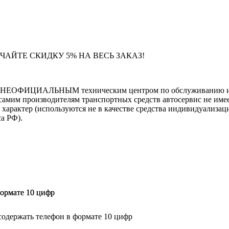
ЧАЙТЕ СКИДКУ 5% НА ВЕСЬ ЗАКАЗ!
тся НЕОФИЦИАЛЬНЫМ техническим центром по обслуживанию и 
самим производителям транспортных средств автосервис не имее
тер (используются не в качестве средства индивидуализации
са РФ).
формате 10 цифр
формате 10 цифр
содержать телефон в формате 10 цифр