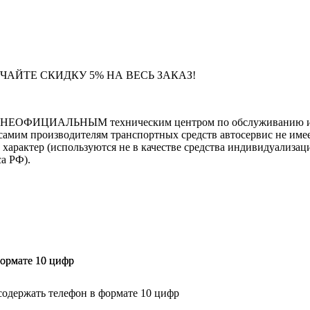
ЧАЙТЕ СКИДКУ 5% НА ВЕСЬ ЗАКАЗ!
тся НЕОФИЦИАЛЬНЫМ техническим центром по обслуживанию и 
самим производителям транспортных средств автосервис не имее
тер (используются не в качестве средства индивидуализации
са РФ).
формате 10 цифр
формате 10 цифр
содержать телефон в формате 10 цифр