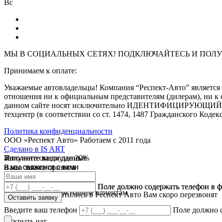
Вс
МЫ В СОЦИАЛЬНЫХ СЕТЯХ! ПОДКЛЮЧАЙТЕСЬ И
ПОЛУ
Принимаем к оплате:
Уважаемые автовладельцы! Компания “Респект-Авто” являе
отношения ни к официальным представителям (дилерам), ни к 
данном сайте носят исключительно ИДЕНТИФИЦИРУЮЩИЙ харак
техцентр (в соответствии со ст. 1474, 1487 Гражданского Кодек
Политика конфиденциальности
ООО «Респект Авто»
Работаем с 2011 года
Сделано в
IS ART
Заполните ваши данные
Получите скидку до 20%
Заполните ваши данные
✓
и мы свяжемся с вами
и мы свяжемся с вами
Ваша заявка принята
В течении 10 дней
✓
мы предоставляем скидку
Ваш ответ принят
Поле должно содержать телефон в 
Поле должно содержать телефон в 
на все услуги всем нашим клиентам
Спасибо что обратились в Респект Авто Вам скоро перезвонят
Оставить заявку
Оставить заявку
Введите ваш телефон
Поле должно 
Открыть чат