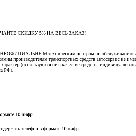
ЧАЙТЕ СКИДКУ 5% НА ВЕСЬ ЗАКАЗ!
тся НЕОФИЦИАЛЬНЫМ техническим центром по обслуживанию и 
самим производителям транспортных средств автосервис не имее
тер (используются не в качестве средства индивидуализации
са РФ).
формате 10 цифр
формате 10 цифр
содержать телефон в формате 10 цифр