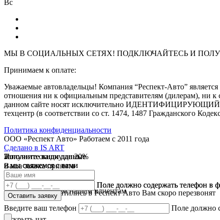
Вс
МЫ В СОЦИАЛЬНЫХ СЕТЯХ! ПОДКЛЮЧАЙТЕСЬ И
ПОЛУ
Принимаем к оплате:
Уважаемые автовладельцы! Компания “Респект-Авто” являе
отношения ни к официальным представителям (дилерам), ни к 
данном сайте носят исключительно ИДЕНТИФИЦИРУЮЩИЙ харак
техцентр (в соответствии со ст. 1474, 1487 Гражданского Кодек
Политика конфиденциальности
ООО «Респект Авто»
Работаем с 2011 года
Сделано в
IS ART
Заполните ваши данные
Получите скидку до 20%
Заполните ваши данные
✓
и мы свяжемся с вами
и мы свяжемся с вами
Ваша заявка принята
В течении 10 дней
✓
мы предоставляем скидку
Ваш ответ принят
Поле должно содержать телефон в 
Поле должно содержать телефон в 
на все услуги всем нашим клиентам
Спасибо что обратились в Респект Авто Вам скоро перезвонят
Оставить заявку
Оставить заявку
Введите ваш телефон
Поле должно 
Открыть чат