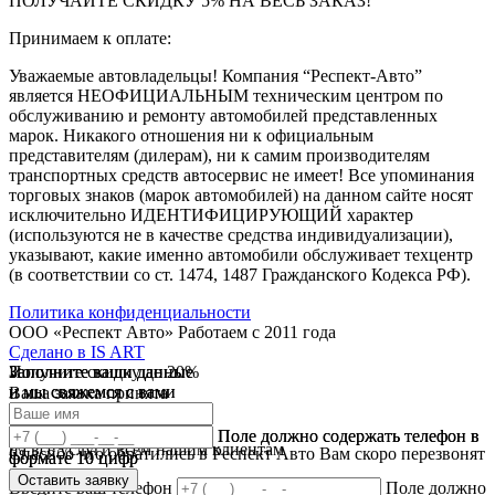
ПОЛУЧАЙТЕ СКИДКУ 5% НА ВЕСЬ ЗАКАЗ!
Принимаем к оплате:
Уважаемые автовладельцы! Компания “Респект-Авто”
является НЕОФИЦИАЛЬНЫМ техническим центром по
обслуживанию и ремонту автомобилей представленных
марок. Никакого отношения ни к официальным
представителям (дилерам), ни к самим производителям
транспортных средств автосервис не имеет! Все упоминания
торговых знаков (марок автомобилей) на данном сайте носят
исключительно ИДЕНТИФИЦИРУЮЩИЙ характер
(используются не в качестве средства индивидуализации),
указывают, какие именно автомобили обслуживает техцентр
(в соответствии со ст. 1474, 1487 Гражданского Кодекса РФ).
Политика конфиденциальности
ООО «Респект Авто»
Работаем с 2011 года
Сделано в
IS ART
Заполните ваши данные
Получите скидку до 20%
Заполните ваши данные
✓
и мы свяжемся с вами
и мы свяжемся с вами
Ваша заявка принята
В течении 10 дней
✓
мы предоставляем скидку
Ваш ответ принят
Поле должно содержать телефон в
Поле должно содержать телефон в
на все услуги всем нашим клиентам
Спасибо что обратились в Респект Авто Вам скоро перезвонят
формате 10 цифр
формате 10 цифр
Оставить заявку
Оставить заявку
Введите ваш телефон
Поле должно