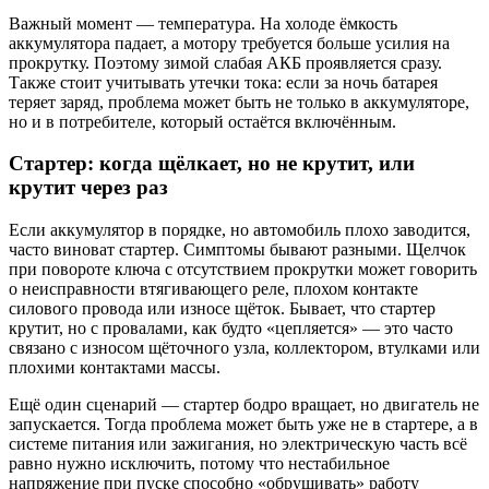
Важный момент — температура. На холоде ёмкость
аккумулятора падает, а мотору требуется больше усилия на
прокрутку. Поэтому зимой слабая АКБ проявляется сразу.
Также стоит учитывать утечки тока: если за ночь батарея
теряет заряд, проблема может быть не только в аккумуляторе,
но и в потребителе, который остаётся включённым.
Стартер: когда щёлкает, но не крутит, или
крутит через раз
Если аккумулятор в порядке, но автомобиль плохо заводится,
часто виноват стартер. Симптомы бывают разными. Щелчок
при повороте ключа с отсутствием прокрутки может говорить
о неисправности втягивающего реле, плохом контакте
силового провода или износе щёток. Бывает, что стартер
крутит, но с провалами, как будто «цепляется» — это часто
связано с износом щёточного узла, коллектором, втулками или
плохими контактами массы.
Ещё один сценарий — стартер бодро вращает, но двигатель не
запускается. Тогда проблема может быть уже не в стартере, а в
системе питания или зажигания, но электрическую часть всё
равно нужно исключить, потому что нестабильное
напряжение при пуске способно «обрушивать» работу