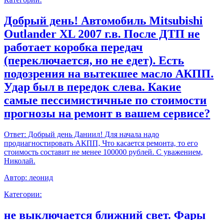
Добрый день! Автомобиль Mitsubishi
Outlander XL 2007 г.в. После ДТП не
работает коробка передач
(переключается, но не едет). Есть
подозрения на вытекшее масло АКПП.
Удар был в передок слева. Какие
самые пессимистичные по стоимости
прогнозы на ремонт в вашем сервисе?
Ответ:
Добрый день Даниил! Для начала надо
продиагностировать АКПП, Что касается ремонта, то его
стоимость составит не менее 100000 рублей. С уважением,
Николай.
Автор:
леонид
Категории:
не выключается ближний свет. Фары