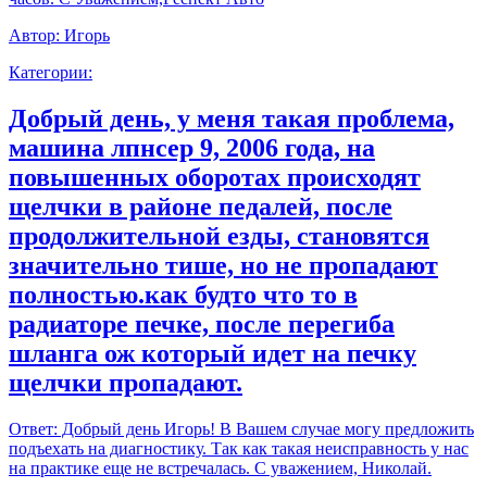
Автор:
Игорь
Категории:
Добрый день, у меня такая проблема,
машина лпнсер 9, 2006 года, на
повышенных оборотах происходят
щелчки в районе педалей, после
продолжительной езды, становятся
значительно тише, но не пропадают
полностью.как будто что то в
радиаторе печке, после перегиба
шланга ож который идет на печку
щелчки пропадают.
Ответ:
Добрый день Игорь! В Вашем случае могу предложить
подъехать на диагностику. Так как такая неисправность у нас
на практике еще не встречалась. С уважением, Николай.