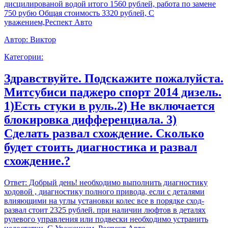
дисцилированой водой итого 1560 рублей, работа по замене
750 рубю Общая стоимость 3320 рублей, С
уважением,Респект Авто
Автор:
Виктор
Категории:
Здравствуйте. Подскажите пожалуйста.
Митсубиси паджеро спорт 2014 дизель.
1)Есть стуки в руль.2) Не включается
блокировка дифференциала. 3)
Сделать развал схождение. Сколько
будет стоить диагностика и развал
схождение.?
Ответ:
Добрый день! необходимо выполнить диагностику
ходовой , диагностику полного привода, если с деталями
влияющими на углы установки колес все в порядке сход-
развал стоит 2325 рублей. при наличии люфтов в деталях
рулевого управления или подвески необходимо устранить