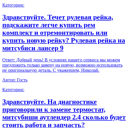
Категории:
Здравствуйте. Течет рулевая рейка,
подскажите легче купить рем
комплект и отремонтировать или
купить новую рейку? Рулевая рейка на
митсубиси лансер 9
Ответ:
Добрый день! В условиях нашего сервиса мы можем
предложить только замену на новую, возможно использовать
не оригинальную деталь. С уважением, Николай.
Автор:
Гость
Категории:
Здравствуйте. На диагностике
приговорили к замене термостат,
митсубиши аутлендер 2.4 сколько будет
стоить работа и запчасть?