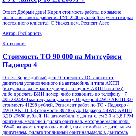
Ответ:
Добрый день! Кирил стоимость работы по замене
шланга высокого давления ГУР 2500 рублей (без учета скидки
постоянного клиента). С Уважением, Респект Авто
Автор:
ГосБористь
Категории:
Стоимость ТО 90 000 на Митсубиси
Паджеро 4
Ответ:
Борис добрый день! Стоимость ТО зависит от
двигателя установленного на автомобиль и типа АКПП
(визуально вы сможете увидеть со щупом АКПП или без),
либо прислать ВИН номер, либо позвонить по телефону +7
495 2324830 мастеру консультанту. Паджеро 4 4WD АКПП 3,0
стоимость 41298 рублей, Регламент работ по ТО - Паджеро 4
4WD АКПП 3,8 стоимость 39230 руб, Паджеро 4 4WD АКПП
3,2D 29688 рублей. На автомобили с двигателем 3,0 и 3,8 ГРМ
оригинал, масляный фильтр оригинал, моторное масло mobil
0W40, жидкость тормозная mobil, на автомобиль с дизельным
двигателем, фильтр топливный оригинал,масло в двигатель