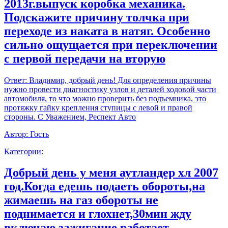
2013г.выпуск коробка механика.
Подскажите причину толчка при
переходе из наката в натяг. Особенно
сильно ощущается при переключении
с первой передачи на вторую
Ответ:
Владимир, добрый день! Для определения причины
нужно провести диагностику узлов и деталей ходовой части
автомобиля, то что можно проверить без подъемника, это
протяжку гайку крепления ступицы с левой и правой
стороны. С Уважением, Респект Авто
Автор:
Гость
Категории:
Добрый день у меня аутландер хл 2007
год.Когда едешь подаеть обороты,на
жимаешь на газ обороты не
поднимается и глохнет,30мин жду
включаю зажигание работает