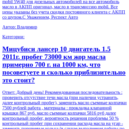
mobil 5W40 для дизельных автомобилей на все автомобиль
масло в АКПП оригинал, масло в трансмиссию mobil. Все
цены указаны без учета скидки постоянного клиента с АКПП
со щупом.С Уважением, Респект Авто
Автор:
Владимир
Категории:
Мицубиси лансер 10 двигатель 1.5
2011г. пробег 73000 км жор масла
примерно 700 г. на 1000 км, что
посоветуете и сколько приблизительно
это стоит?
Ответ:
Добрый день! Рекомендованная последовательность :
проверить отсутствие течи масла (при наличии устранить,
далее контрольный пробег), заменить масло съемные колпачки
7500 рублей работа , материалы : прокладка клапанной
крышки 867 руб. масло съемные колпачки 5816 руб далее
контрольный пробег, вероятность решения проблемы 50 %
контрольный пробег при сохранении расхода масла на угар -
заменить поршневые кольца (в случае выполнения работы по