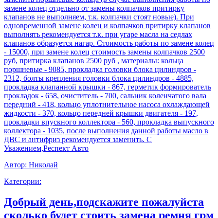
замене колец отдельно от замены колпачков притирку
клапанов не выполняем, т.к. колпачки стоят новые). При
одновременной замене колец и колпачков притирку клапанов
выполнять рекомендуется т.к. при угаре масла на седлах
клапанов образуется нагар. Стоимость работы по замене колец
- 15000, при замене колец стоимость замены колпачков 2500
руб, притирка клапанов 2500 руб , материалы: кольца
поршневые - 9085, прокладка головки блока цилиндров -
2312, болты крепления головки блока цилиндров - 4885,
прокладка клапанной крышки - 867, герметик формирователь
прокладок - 658, очиститель - 700, сальник коленчатого вала
передний - 418, кольцо уплотнительное насоса охлаждающей
жидкости - 370, кольцо передней крышки двигателя - 197,
прокладки впускного коллектора - 560, прокладка выпускного
коллектора - 1035, после выполнения данной работы масло в
ДВС и антифриз рекомендуется заменить. С
Уважением,Респект Авто
Автор:
Николай
Категории:
Добрый день,подскажите пожалуйста
сколько будет стоить замена ремня грм