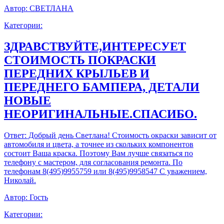
Автор:
СВЕТЛАНА
Категории:
ЗДРАВСТВУЙТЕ,ИНТЕРЕСУЕТ
СТОИМОСТЬ ПОКРАСКИ
ПЕРЕДНИХ КРЫЛЬЕВ И
ПЕРЕДНЕГО БАМПЕРА, ДЕТАЛИ
НОВЫЕ
НЕОРИГИНАЛЬНЫЕ.СПАСИБО.
Ответ:
Добрый день Светлана! Стоимость окраски зависит от
автомобиля и цвета, а точнее из скольких компонентов
состоит Ваша краска. Поэтому Вам лучше связаться по
телефону с мастером, для согласования ремонта. По
телефонам 8(495)9955759 или 8(495)9958547 С уважением,
Николай.
Автор:
Гость
Категории: