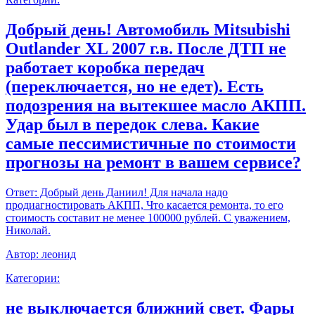
Добрый день! Автомобиль Mitsubishi
Outlander XL 2007 г.в. После ДТП не
работает коробка передач
(переключается, но не едет). Есть
подозрения на вытекшее масло АКПП.
Удар был в передок слева. Какие
самые пессимистичные по стоимости
прогнозы на ремонт в вашем сервисе?
Ответ:
Добрый день Даниил! Для начала надо
продиагностировать АКПП, Что касается ремонта, то его
стоимость составит не менее 100000 рублей. С уважением,
Николай.
Автор:
леонид
Категории:
не выключается ближний свет. Фары