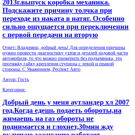
2013г.выпуск коробка механика.
Подскажите причину толчка при
переходе из наката в натяг. Особенно
сильно ощущается при переключении
с первой передачи на вторую
Ответ:
Владимир, добрый день! Для определения причины
нужно провести диагностику узлов и деталей ходовой части
автомобиля, то что можно проверить без подъемника, это
протяжку гайку крепления ступицы с левой и правой
стороны. С Уважением, Респект Авто
Автор:
Гость
Категории:
Добрый день у меня аутландер хл 2007
год.Когда едешь подаеть обороты,на
жимаешь на газ обороты не
поднимается и глохнет,30мин жду
включаю зажигание работает