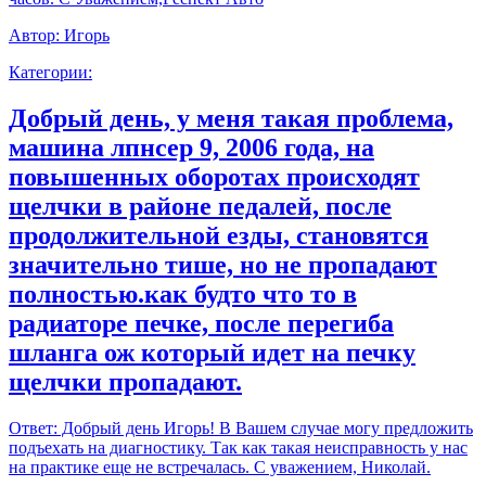
Автор:
Игорь
Категории:
Добрый день, у меня такая проблема,
машина лпнсер 9, 2006 года, на
повышенных оборотах происходят
щелчки в районе педалей, после
продолжительной езды, становятся
значительно тише, но не пропадают
полностью.как будто что то в
радиаторе печке, после перегиба
шланга ож который идет на печку
щелчки пропадают.
Ответ:
Добрый день Игорь! В Вашем случае могу предложить
подъехать на диагностику. Так как такая неисправность у нас
на практике еще не встречалась. С уважением, Николай.