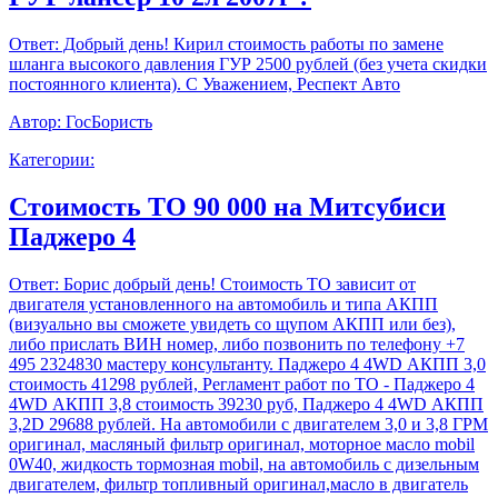
Ответ:
Добрый день! Кирил стоимость работы по замене
шланга высокого давления ГУР 2500 рублей (без учета скидки
постоянного клиента). С Уважением, Респект Авто
Автор:
ГосБористь
Категории:
Стоимость ТО 90 000 на Митсубиси
Паджеро 4
Ответ:
Борис добрый день! Стоимость ТО зависит от
двигателя установленного на автомобиль и типа АКПП
(визуально вы сможете увидеть со щупом АКПП или без),
либо прислать ВИН номер, либо позвонить по телефону +7
495 2324830 мастеру консультанту. Паджеро 4 4WD АКПП 3,0
стоимость 41298 рублей, Регламент работ по ТО - Паджеро 4
4WD АКПП 3,8 стоимость 39230 руб, Паджеро 4 4WD АКПП
3,2D 29688 рублей. На автомобили с двигателем 3,0 и 3,8 ГРМ
оригинал, масляный фильтр оригинал, моторное масло mobil
0W40, жидкость тормозная mobil, на автомобиль с дизельным
двигателем, фильтр топливный оригинал,масло в двигатель