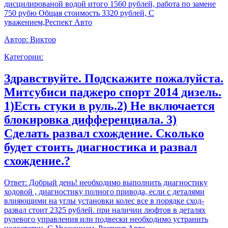
дисцилированой водой итого 1560 рублей, работа по замене
750 рубю Общая стоимость 3320 рублей, С
уважением,Респект Авто
Автор:
Виктор
Категории:
Здравствуйте. Подскажите пожалуйста.
Митсубиси паджеро спорт 2014 дизель.
1)Есть стуки в руль.2) Не включается
блокировка дифференциала. 3)
Сделать развал схождение. Сколько
будет стоить диагностика и развал
схождение.?
Ответ:
Добрый день! необходимо выполнить диагностику
ходовой , диагностику полного привода, если с деталями
влияющими на углы установки колес все в порядке сход-
развал стоит 2325 рублей. при наличии люфтов в деталях
рулевого управления или подвески необходимо устранить