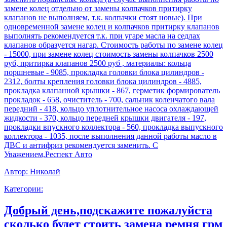
замене колец отдельно от замены колпачков притирку
клапанов не выполняем, т.к. колпачки стоят новые). При
одновременной замене колец и колпачков притирку клапанов
выполнять рекомендуется т.к. при угаре масла на седлах
клапанов образуется нагар. Стоимость работы по замене колец
- 15000, при замене колец стоимость замены колпачков 2500
руб, притирка клапанов 2500 руб , материалы: кольца
поршневые - 9085, прокладка головки блока цилиндров -
2312, болты крепления головки блока цилиндров - 4885,
прокладка клапанной крышки - 867, герметик формирователь
прокладок - 658, очиститель - 700, сальник коленчатого вала
передний - 418, кольцо уплотнительное насоса охлаждающей
жидкости - 370, кольцо передней крышки двигателя - 197,
прокладки впускного коллектора - 560, прокладка выпускного
коллектора - 1035, после выполнения данной работы масло в
ДВС и антифриз рекомендуется заменить. С
Уважением,Респект Авто
Автор:
Николай
Категории:
Добрый день,подскажите пожалуйста
сколько будет стоить замена ремня грм