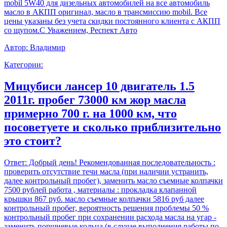
mobil 5W40 для дизельных автомобилей на все автомобиль
масло в АКПП оригинал, масло в трансмиссию mobil. Все
цены указаны без учета скидки постоянного клиента с АКПП
со щупом.С Уважением, Респект Авто
Автор:
Владимир
Категории:
Мицубиси лансер 10 двигатель 1.5
2011г. пробег 73000 км жор масла
примерно 700 г. на 1000 км, что
посоветуете и сколько приблизительно
это стоит?
Ответ:
Добрый день! Рекомендованная последовательность :
проверить отсутствие течи масла (при наличии устранить,
далее контрольный пробег), заменить масло съемные колпачки
7500 рублей работа , материалы : прокладка клапанной
крышки 867 руб. масло съемные колпачки 5816 руб далее
контрольный пробег, вероятность решения проблемы 50 %
контрольный пробег при сохранении расхода масла на угар -
заменить поршневые кольца (в случае выполнения работы по