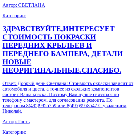
Автор:
СВЕТЛАНА
Категории:
ЗДРАВСТВУЙТЕ,ИНТЕРЕСУЕТ
СТОИМОСТЬ ПОКРАСКИ
ПЕРЕДНИХ КРЫЛЬЕВ И
ПЕРЕДНЕГО БАМПЕРА, ДЕТАЛИ
НОВЫЕ
НЕОРИГИНАЛЬНЫЕ.СПАСИБО.
Ответ:
Добрый день Светлана! Стоимость окраски зависит от
автомобиля и цвета, а точнее из скольких компонентов
состоит Ваша краска. Поэтому Вам лучше связаться по
телефону с мастером, для согласования ремонта. По
телефонам 8(495)9955759 или 8(495)9958547 С уважением,
Николай.
Автор:
Гость
Категории: