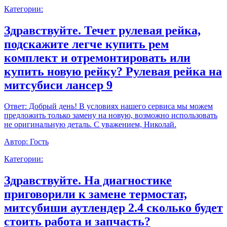
Категории:
Здравствуйте. Течет рулевая рейка,
подскажите легче купить рем
комплект и отремонтировать или
купить новую рейку? Рулевая рейка на
митсубиси лансер 9
Ответ:
Добрый день! В условиях нашего сервиса мы можем
предложить только замену на новую, возможно использовать
не оригинальную деталь. С уважением, Николай.
Автор:
Гость
Категории:
Здравствуйте. На диагностике
приговорили к замене термостат,
митсубиши аутлендер 2.4 сколько будет
стоить работа и запчасть?