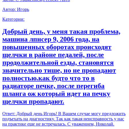
Автор:
Игорь
Категории:
Добрый день, у меня такая проблема,
машина лпнсер 9, 2006 года, на
повышенных оборотах происходят
щелчки в районе педалей, после
продолжительной езды, становятся
значительно тише, но не пропадают
полностью.как будто что то в
радиаторе печке, после перегиба
шланга ож который идет на печку
щелчки пропадают.
Ответ:
Добрый день Игорь! В Вашем случае могу предложить
подъехать на диагностику. Так как такая неисправность у нас
на практике еще не встречалась. С уважением, Николай.