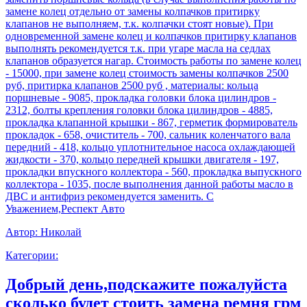
замене колец отдельно от замены колпачков притирку
клапанов не выполняем, т.к. колпачки стоят новые). При
одновременной замене колец и колпачков притирку клапанов
выполнять рекомендуется т.к. при угаре масла на седлах
клапанов образуется нагар. Стоимость работы по замене колец
- 15000, при замене колец стоимость замены колпачков 2500
руб, притирка клапанов 2500 руб , материалы: кольца
поршневые - 9085, прокладка головки блока цилиндров -
2312, болты крепления головки блока цилиндров - 4885,
прокладка клапанной крышки - 867, герметик формирователь
прокладок - 658, очиститель - 700, сальник коленчатого вала
передний - 418, кольцо уплотнительное насоса охлаждающей
жидкости - 370, кольцо передней крышки двигателя - 197,
прокладки впускного коллектора - 560, прокладка выпускного
коллектора - 1035, после выполнения данной работы масло в
ДВС и антифриз рекомендуется заменить. С
Уважением,Респект Авто
Автор:
Николай
Категории:
Добрый день,подскажите пожалуйста
сколько будет стоить замена ремня грм