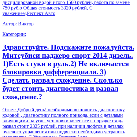
дисцилированой водой итого 1560 рублей, работа по замене
750 рубю Общая стоимость 3320 рублей, С
уважением,Респект Авто
Автор:
Виктор
Категории:
Здравствуйте. Подскажите пожалуйста.
Митсубиси паджеро спорт 2014 дизель.
1)Есть стуки в руль.2) Не включается
блокировка дифференциала. 3)
Сделать развал схождение. Сколько
будет стоить диагностика и развал
схождение.?
Ответ:
Добрый день! необходимо выполнить диагностику
ходовой , диагностику полного привода, если с деталями
влияющими на углы установки колес все в порядке сход-
развал стоит 2325 рублей. при наличии люфтов в деталях
рулевого управления или подвески необходимо устранить