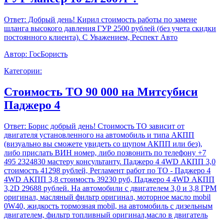
Ответ:
Добрый день! Кирил стоимость работы по замене
шланга высокого давления ГУР 2500 рублей (без учета скидки
постоянного клиента). С Уважением, Респект Авто
Автор:
ГосБористь
Категории:
Стоимость ТО 90 000 на Митсубиси
Паджеро 4
Ответ:
Борис добрый день! Стоимость ТО зависит от
двигателя установленного на автомобиль и типа АКПП
(визуально вы сможете увидеть со щупом АКПП или без),
либо прислать ВИН номер, либо позвонить по телефону +7
495 2324830 мастеру консультанту. Паджеро 4 4WD АКПП 3,0
стоимость 41298 рублей, Регламент работ по ТО - Паджеро 4
4WD АКПП 3,8 стоимость 39230 руб, Паджеро 4 4WD АКПП
3,2D 29688 рублей. На автомобили с двигателем 3,0 и 3,8 ГРМ
оригинал, масляный фильтр оригинал, моторное масло mobil
0W40, жидкость тормозная mobil, на автомобиль с дизельным
двигателем, фильтр топливный оригинал,масло в двигатель