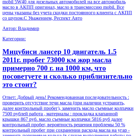
mobil 5W40 для дизельных автомобилей на все автомобиль
масло в АКПП оригинал, масло в трансмиссию mobil. Все
цены указаны без учета скидки постоянного клиента с АКПП
со щупом.С Уважением, Респект Авто
Автор:
Владимир
Категории:
Мицубиси лансер 10 двигатель 1.5
2011г. пробег 73000 км жор масла
примерно 700 г. на 1000 км, что
посоветуете и сколько приблизительно
это стоит?
Ответ:
Добрый день! Рекомендованная последовательность :
проверить отсутствие течи масла (при наличии устранить,
далее контрольный пробег), заменить масло съемные колпачки
7500 рублей работа , материалы : прокладка клапанной
крышки 867 руб. масло съемные колпачки 5816 руб далее
контрольный пробег, вероятность решения проблемы 50 %
контрольный пробег при сохранении расхода масла на угар -
заменить поршневые кольца (в случае выполнения работы по