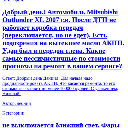
Добрый день! Автомобиль Mitsubishi
Outlander XL 2007 г.в. После ДТП не
работает коробка передач
(переключается, но не едет). Есть
подозрения на вытекшее масло АКПП.
Удар был в передок слева. Какие
самые пессимистичные по стоимости
прогнозы на ремонт в вашем сервисе?
Ответ:
Добрый день Даниил! Для начала надо
продиагностировать АКПП, Что касается ремонта, то его
стоимость составит не менее 100000 рублей. С уважением,
Николай.
Автор:
леонид
Категории:
не выключается ближний свет. Фары