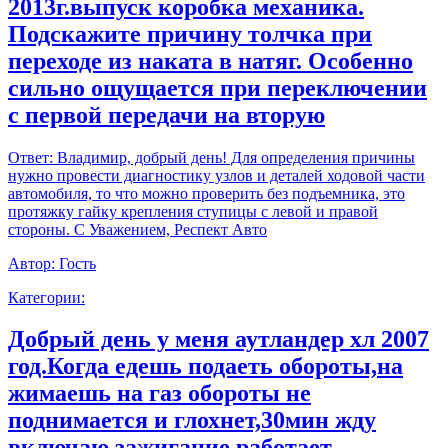
2013г.выпуск коробка механика.
Подскажите причину толчка при
переходе из наката в натяг. Особенно
сильно ощущается при переключении
с первой передачи на вторую
Ответ:
Владимир, добрый день! Для определения причины
нужно провести диагностику узлов и деталей ходовой части
автомобиля, то что можно проверить без подъемника, это
протяжку гайку крепления ступицы с левой и правой
стороны. С Уважением, Респект Авто
Автор:
Гость
Категории:
Добрый день у меня аутландер хл 2007
год.Когда едешь подаеть обороты,на
жимаешь на газ обороты не
поднимается и глохнет,30мин жду
включаю зажигание работает