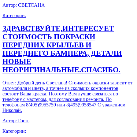
Автор:
СВЕТЛАНА
Категории:
ЗДРАВСТВУЙТЕ,ИНТЕРЕСУЕТ
СТОИМОСТЬ ПОКРАСКИ
ПЕРЕДНИХ КРЫЛЬЕВ И
ПЕРЕДНЕГО БАМПЕРА, ДЕТАЛИ
НОВЫЕ
НЕОРИГИНАЛЬНЫЕ.СПАСИБО.
Ответ:
Добрый день Светлана! Стоимость окраски зависит от
автомобиля и цвета, а точнее из скольких компонентов
состоит Ваша краска. Поэтому Вам лучше связаться по
телефону с мастером, для согласования ремонта. По
телефонам 8(495)9955759 или 8(495)9958547 С уважением,
Николай.
Автор:
Гость
Категории: