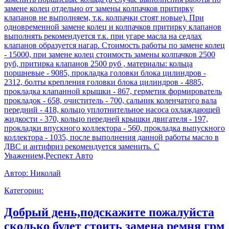
замене колец отдельно от замены колпачков притирку
клапанов не выполняем, т.к. колпачки стоят новые). При
одновременной замене колец и колпачков притирку клапанов
выполнять рекомендуется т.к. при угаре масла на седлах
клапанов образуется нагар. Стоимость работы по замене колец
- 15000, при замене колец стоимость замены колпачков 2500
руб, притирка клапанов 2500 руб , материалы: кольца
поршневые - 9085, прокладка головки блока цилиндров -
2312, болты крепления головки блока цилиндров - 4885,
прокладка клапанной крышки - 867, герметик формирователь
прокладок - 658, очиститель - 700, сальник коленчатого вала
передний - 418, кольцо уплотнительное насоса охлаждающей
жидкости - 370, кольцо передней крышки двигателя - 197,
прокладки впускного коллектора - 560, прокладка выпускного
коллектора - 1035, после выполнения данной работы масло в
ДВС и антифриз рекомендуется заменить. С
Уважением,Респект Авто
Автор:
Николай
Категории:
Добрый день,подскажите пожалуйста
сколько будет стоить замена ремня грм