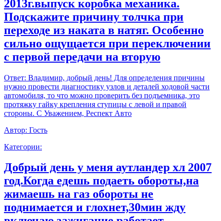
2013г.выпуск коробка механика.
Подскажите причину толчка при
переходе из наката в натяг. Особенно
сильно ощущается при переключении
с первой передачи на вторую
Ответ:
Владимир, добрый день! Для определения причины
нужно провести диагностику узлов и деталей ходовой части
автомобиля, то что можно проверить без подъемника, это
протяжку гайку крепления ступицы с левой и правой
стороны. С Уважением, Респект Авто
Автор:
Гость
Категории:
Добрый день у меня аутландер хл 2007
год.Когда едешь подаеть обороты,на
жимаешь на газ обороты не
поднимается и глохнет,30мин жду
включаю зажигание работает