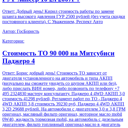
Ответ:
Добрый день! Кирил стоимость работы по замене
шланга высокого давления ГУР 2500 рублей (без учета скидки
постоянного клиента). С Уважением, Респект Авто
Автор:
ГосБористь
Категории:
Стоимость ТО 90 000 на Митсубиси
Паджеро 4
Ответ:
Борис добрый день! Стоимость ТО зависит от
двигателя установленного на автомобиль и типа АКПП
(визуально вы сможете увидеть со щупом АКПП или без),
либо прислать ВИН номер, либо позвонить по телефону +7
495 2324830 мастеру консультанту. Паджеро 4 4WD АКПП 3,0
стоимость 41298 рублей, Регламент работ по ТО - Паджеро 4
4WD АКПП 3,8 стоимость 39230 руб, Паджеро 4 4WD АКПП
3,2D 29688 рублей. На автомобили с двигателем 3,0 и 3,8 ГРМ
оригинал, масляный фильтр оригинал, моторное масло mobil
0W40, жидкость тормозная mobil, на автомобиль с дизельным
двигателем, фильтр топливный оригинал,масло в двигатель