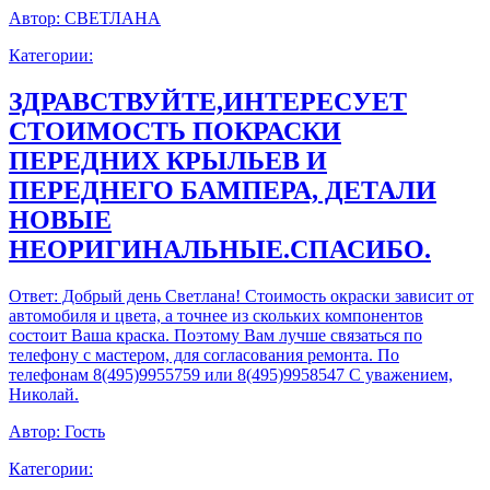
Автор:
СВЕТЛАНА
Категории:
ЗДРАВСТВУЙТЕ,ИНТЕРЕСУЕТ
СТОИМОСТЬ ПОКРАСКИ
ПЕРЕДНИХ КРЫЛЬЕВ И
ПЕРЕДНЕГО БАМПЕРА, ДЕТАЛИ
НОВЫЕ
НЕОРИГИНАЛЬНЫЕ.СПАСИБО.
Ответ:
Добрый день Светлана! Стоимость окраски зависит от
автомобиля и цвета, а точнее из скольких компонентов
состоит Ваша краска. Поэтому Вам лучше связаться по
телефону с мастером, для согласования ремонта. По
телефонам 8(495)9955759 или 8(495)9958547 С уважением,
Николай.
Автор:
Гость
Категории: