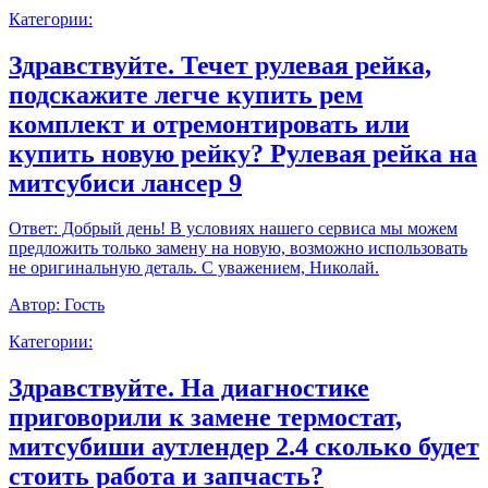
Категории:
Здравствуйте. Течет рулевая рейка,
подскажите легче купить рем
комплект и отремонтировать или
купить новую рейку? Рулевая рейка на
митсубиси лансер 9
Ответ:
Добрый день! В условиях нашего сервиса мы можем
предложить только замену на новую, возможно использовать
не оригинальную деталь. С уважением, Николай.
Автор:
Гость
Категории:
Здравствуйте. На диагностике
приговорили к замене термостат,
митсубиши аутлендер 2.4 сколько будет
стоить работа и запчасть?