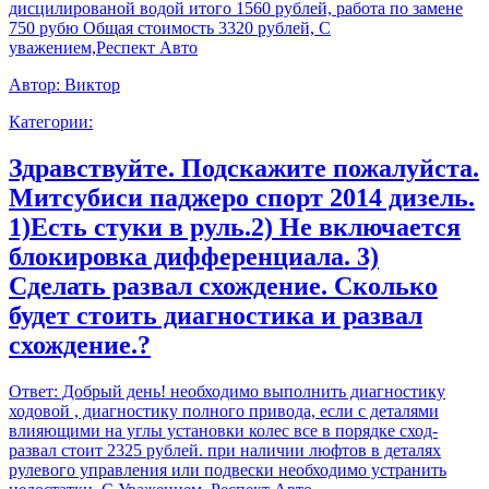
дисцилированой водой итого 1560 рублей, работа по замене
750 рубю Общая стоимость 3320 рублей, С
уважением,Респект Авто
Автор:
Виктор
Категории:
Здравствуйте. Подскажите пожалуйста.
Митсубиси паджеро спорт 2014 дизель.
1)Есть стуки в руль.2) Не включается
блокировка дифференциала. 3)
Сделать развал схождение. Сколько
будет стоить диагностика и развал
схождение.?
Ответ:
Добрый день! необходимо выполнить диагностику
ходовой , диагностику полного привода, если с деталями
влияющими на углы установки колес все в порядке сход-
развал стоит 2325 рублей. при наличии люфтов в деталях
рулевого управления или подвески необходимо устранить