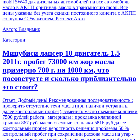
mobil 5W40 для дизельных автомобилей на все автомобиль
масло в АКПП оригинал, масло в трансмиссию mobil. Все
цены указаны без учета скидки постоянного клиента с АКПП
со щупом.С Уважением, Респект Авто
Автор:
Владимир
Категории:
Мицубиси лансер 10 двигатель 1.5
2011г. пробег 73000 км жор масла
примерно 700 г. на 1000 км, что
посоветуете и сколько приблизительно
это стоит?
Ответ:
Добрый день! Рекомендованная последовательность :
проверить отсутствие течи масла (при наличии устранить,
далее контрольный пробег), заменить масло съемные колпачки
7500 рублей работа , материалы : прокладка клапанной
крышки 867 руб. масло съемные колпачки 5816 руб далее
контрольный пробег, вероятность решения проблемы 50 %
контрольный пробег при сохранении расхода масла на угар -
заменить поршневые кольца (в случае выполнения работы по