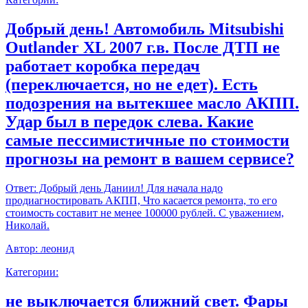
Добрый день! Автомобиль Mitsubishi
Outlander XL 2007 г.в. После ДТП не
работает коробка передач
(переключается, но не едет). Есть
подозрения на вытекшее масло АКПП.
Удар был в передок слева. Какие
самые пессимистичные по стоимости
прогнозы на ремонт в вашем сервисе?
Ответ:
Добрый день Даниил! Для начала надо
продиагностировать АКПП, Что касается ремонта, то его
стоимость составит не менее 100000 рублей. С уважением,
Николай.
Автор:
леонид
Категории:
не выключается ближний свет. Фары