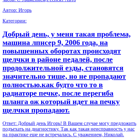
Автор:
Игорь
Категории:
Добрый день, у меня такая проблема,
машина лпнсер 9, 2006 года, на
повышенных оборотах происходят
щелчки в районе педалей, после
продолжительной езды, становятся
значительно тише, но не пропадают
полностью.как будто что то в
радиаторе печке, после перегиба
шланга ож который идет на печку
щелчки пропадают.
Ответ:
Добрый день Игорь! В Вашем случае могу предложить
подъехать на диагностику. Так как такая неисправность у нас
на практике еще не встречалась. С уважением, Николай.