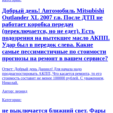
Добрый день! Автомобиль Mitsubishi
Outlander XL 2007 г.в. После ДТП не
работает коробка передач
(переключается, но не едет). Есть
подозрения на вытекшее масло АКПП.
Удар был в передок слева. Какие
самые пессимистичные по стоимости
прогнозы на ремонт в вашем сервисе?
Ответ:
Добрый день Даниил! Для начала надо
продиагностировать АКПП, Что касается ремонта, то его
стоимость составит не менее 100000 рублей. С уважением,
Николай.
Автор:
леонид
Категории:
не выключается ближний свет. Фары