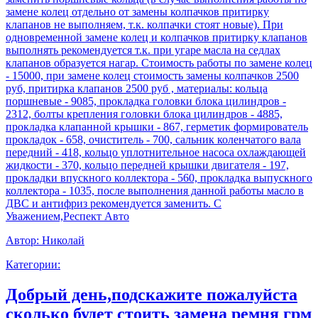
замене колец отдельно от замены колпачков притирку
клапанов не выполняем, т.к. колпачки стоят новые). При
одновременной замене колец и колпачков притирку клапанов
выполнять рекомендуется т.к. при угаре масла на седлах
клапанов образуется нагар. Стоимость работы по замене колец
- 15000, при замене колец стоимость замены колпачков 2500
руб, притирка клапанов 2500 руб , материалы: кольца
поршневые - 9085, прокладка головки блока цилиндров -
2312, болты крепления головки блока цилиндров - 4885,
прокладка клапанной крышки - 867, герметик формирователь
прокладок - 658, очиститель - 700, сальник коленчатого вала
передний - 418, кольцо уплотнительное насоса охлаждающей
жидкости - 370, кольцо передней крышки двигателя - 197,
прокладки впускного коллектора - 560, прокладка выпускного
коллектора - 1035, после выполнения данной работы масло в
ДВС и антифриз рекомендуется заменить. С
Уважением,Респект Авто
Автор:
Николай
Категории:
Добрый день,подскажите пожалуйста
сколько будет стоить замена ремня грм