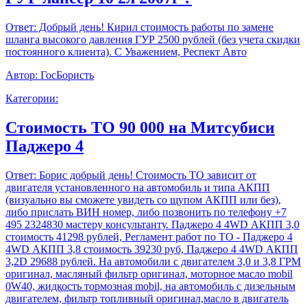
Ответ:
Добрый день! Кирил стоимость работы по замене
шланга высокого давления ГУР 2500 рублей (без учета скидки
постоянного клиента). С Уважением, Респект Авто
Автор:
ГосБористь
Категории:
Стоимость ТО 90 000 на Митсубиси
Паджеро 4
Ответ:
Борис добрый день! Стоимость ТО зависит от
двигателя установленного на автомобиль и типа АКПП
(визуально вы сможете увидеть со щупом АКПП или без),
либо прислать ВИН номер, либо позвонить по телефону +7
495 2324830 мастеру консультанту. Паджеро 4 4WD АКПП 3,0
стоимость 41298 рублей, Регламент работ по ТО - Паджеро 4
4WD АКПП 3,8 стоимость 39230 руб, Паджеро 4 4WD АКПП
3,2D 29688 рублей. На автомобили с двигателем 3,0 и 3,8 ГРМ
оригинал, масляный фильтр оригинал, моторное масло mobil
0W40, жидкость тормозная mobil, на автомобиль с дизельным
двигателем, фильтр топливный оригинал,масло в двигатель