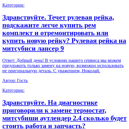
Категории:
Здравствуйте. Течет рулевая рейка,
подскажите легче купить рем
комплект и отремонтировать или
купить новую рейку? Рулевая рейка на
митсубиси лансер 9
Ответ:
Добрый день! В условиях нашего сервиса мы можем
предложить только замену на новую, возможно использовать
не оригинальную деталь. С уважением, Николай.
Автор:
Гость
Категории:
Здравствуйте. На диагностике
приговорили к замене термостат,
митсубиши аутлендер 2.4 сколько будет
стоить работа и запчасть?