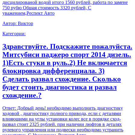
дисцилированой водой итого 1560 рублей, работа по замене
750 рубю Общая стоимость 3320 рублей, С
уважением,Респект Авто
Автор:
Виктор
Категории:
Здравствуйте. Подскажите пожалуйста.
Митсубиси паджеро спорт 2014 дизель.
1)Есть стуки в руль.2) Не включается
блокировка дифференциала. 3)
Сделать развал схождение. Сколько
будет стоить диагностика и развал
схождение.?
Ответ:
Добрый день! необходимо выполнить диагностику
ходовой , диагностику полного привода, если с деталями
влияющими на углы установки колес все в порядке сход-
развал стоит 2325 рублей. при наличии люфтов в деталях
рулевого управления или подвески необходимо устранить