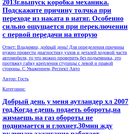
2013г.выпуск коробка механика.
Подскажите причину толчка при
переходе из наката в натяг. Особенно
сильно ощущается при переключении
с первой передачи на вторую
Ответ:
Владимир, добрый день! Для определения причины
нужно провести диагностику узлов и деталей ходовой части
автомобиля, то что можно проверить без подъемника, это
протяжку гайку крепления ступицы с левой и правой
стороны. С Уважением, Респект Авто
Автор:
Гость
Категории:
Добрый день у меня аутландер хл 2007
год.Когда едешь подаеть обороты,на
жимаешь на газ обороты не
поднимается и глохнет,30мин жду
включаю зажигание работает