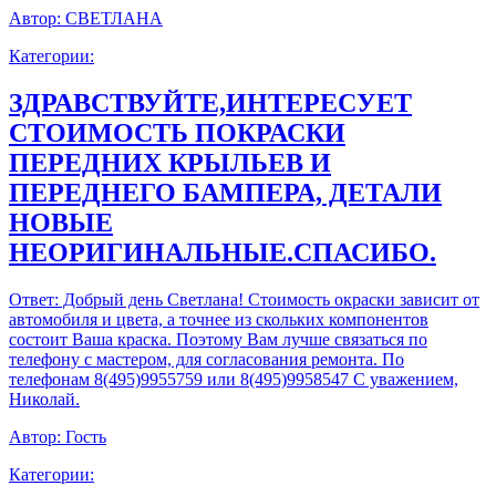
Автор:
СВЕТЛАНА
Категории:
ЗДРАВСТВУЙТЕ,ИНТЕРЕСУЕТ
СТОИМОСТЬ ПОКРАСКИ
ПЕРЕДНИХ КРЫЛЬЕВ И
ПЕРЕДНЕГО БАМПЕРА, ДЕТАЛИ
НОВЫЕ
НЕОРИГИНАЛЬНЫЕ.СПАСИБО.
Ответ:
Добрый день Светлана! Стоимость окраски зависит от
автомобиля и цвета, а точнее из скольких компонентов
состоит Ваша краска. Поэтому Вам лучше связаться по
телефону с мастером, для согласования ремонта. По
телефонам 8(495)9955759 или 8(495)9958547 С уважением,
Николай.
Автор:
Гость
Категории: