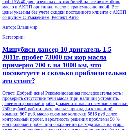
mobil 5W40 для дизельных автомобилей на все автомобиль
масло в АКПП оригинал, масло в трансмиссию mobil. Все
цены указаны без учета скидки постоянного клиента с АКПП
со щупом.С Уважением, Респект Авто
Автор:
Владимир
Категории:
Мицубиси лансер 10 двигатель 1.5
2011г. пробег 73000 км жор масла
примерно 700 г. на 1000 км, что
посоветуете и сколько приблизительно
это стоит?
Ответ:
Добрый день! Рекомендованная последовательность :
проверить отсутствие течи масла (при наличии устранить,
далее контрольный пробег), заменить масло съемные колпачки
7500 рублей работа , материалы : прокладка клапанной
крышки 867 руб. масло съемные колпачки 5816 руб далее
контрольный пробег, вероятность решения проблемы 50 %
контрольный пробег при сохранении расхода масла на угар -
заменить поршневые кольца (в случае выполнения работы по