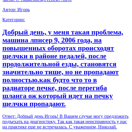
Автор:
Игорь
Категории:
Добрый день, у меня такая проблема,
машина лпнсер 9, 2006 года, на
повышенных оборотах происходят
щелчки в районе педалей, после
продолжительной езды, становятся
значительно тише, но не пропадают
полностью.как будто что то в
радиаторе печке, после перегиба
шланга ож который идет на печку
щелчки пропадают.
Ответ:
Добрый день Игорь! В Вашем случае могу предложить
подъехать на диагностику. Так как такая неисправность у нас
на практике еще не встречалась. С уважением, Николай.