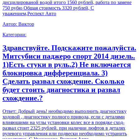
дисцилированой водой итого 1560 рублей, работа по замене
750 рубю Общая стоимость 3320 рублей, С
уважением,Респект Авто
Автор:
Виктор
Категории:
Здравствуйте. Подскажите пожалуйста.
Митсубиси паджеро спорт 2014 дизель.
1)Есть стуки в руль.2) Не включается
блокировка дифференциала. 3)
Сделать развал схождение. Сколько
будет стоить диагностика и развал
схождение.?
Ответ:
Добрый день! необходимо выполнить диагностику
ходовой , диагностику полного привода, если с деталями
влияющими на углы установки колес все в порядке сход-
развал стоит 2325 рублей. при наличии люфтов в деталях
рулевого управления или подвески необходимо устранить