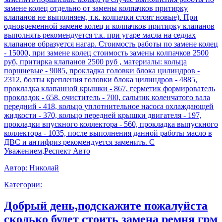
замене колец отдельно от замены колпачков притирку
клапанов не выполняем, т.к. колпачки стоят новые). При
одновременной замене колец и колпачков притирку клапанов
выполнять рекомендуется т.к. при угаре масла на седлах
клапанов образуется нагар. Стоимость работы по замене колец
- 15000, при замене колец стоимость замены колпачков 2500
руб, притирка клапанов 2500 руб , материалы: кольца
поршневые - 9085, прокладка головки блока цилиндров -
2312, болты крепления головки блока цилиндров - 4885,
прокладка клапанной крышки - 867, герметик формирователь
прокладок - 658, очиститель - 700, сальник коленчатого вала
передний - 418, кольцо уплотнительное насоса охлаждающей
жидкости - 370, кольцо передней крышки двигателя - 197,
прокладки впускного коллектора - 560, прокладка выпускного
коллектора - 1035, после выполнения данной работы масло в
ДВС и антифриз рекомендуется заменить. С
Уважением,Респект Авто
Автор:
Николай
Категории:
Добрый день,подскажите пожалуйста
сколько будет стоить замена ремня грм