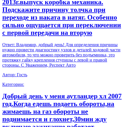
2013г.выпуск коробка механика.
Подскажите причину толчка при
переходе из наката в натяг. Особенно
сильно ощущается при переключении
с первой передачи на вторую
Ответ:
Владимир, добрый день! Для определения причины
нужно провести диагностику узлов и деталей ходовой части
автомобиля, то что можно проверить без подъемника, это
протяжку гайку крепления ступицы с левой и правой
стороны. С Уважением, Респект Авто
Автор:
Гость
Категории:
Добрый день у меня аутландер хл 2007
год.Когда едешь подаеть обороты,на
жимаешь на газ обороты не
поднимается и глохнет,30мин жду
включаю зажигание работает