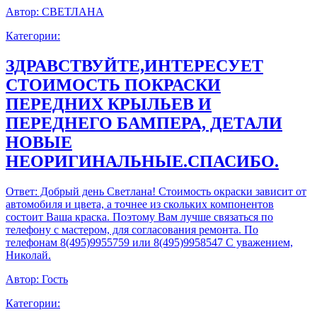
Автор:
СВЕТЛАНА
Категории:
ЗДРАВСТВУЙТЕ,ИНТЕРЕСУЕТ
СТОИМОСТЬ ПОКРАСКИ
ПЕРЕДНИХ КРЫЛЬЕВ И
ПЕРЕДНЕГО БАМПЕРА, ДЕТАЛИ
НОВЫЕ
НЕОРИГИНАЛЬНЫЕ.СПАСИБО.
Ответ:
Добрый день Светлана! Стоимость окраски зависит от
автомобиля и цвета, а точнее из скольких компонентов
состоит Ваша краска. Поэтому Вам лучше связаться по
телефону с мастером, для согласования ремонта. По
телефонам 8(495)9955759 или 8(495)9958547 С уважением,
Николай.
Автор:
Гость
Категории: