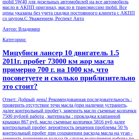
mobil 5W40 для дизельных автомобилей на все автомобиль
масло в АКПП оригинал, масло в трансмиссию mobil. Все
цены указаны без учета скидки постоянного клиента с АКПП
со щупом.С Уважением, Респект Авто
Автор:
Владимир
Категории:
Мицубиси лансер 10 двигатель 1.5
2011г. пробег 73000 км жор масла
примерно 700 г. на 1000 км, что
посоветуете и сколько приблизительно
это стоит?
Ответ:
Добрый день! Рекомендованная последовательность :
проверить отсутствие течи масла (при наличии устранить,
далее контрольный пробег), заменить масло съемные колпачки
7500 рублей работа , материалы : прокладка клапанной
крышки 867 руб. масло съемные колпачки 5816 руб далее
контрольный пробег, вероятность решения проблемы 50 %
контрольный пробег при сохранении расхода масла на угар -
заменить поршневые кольца (в случае выполнения работы по