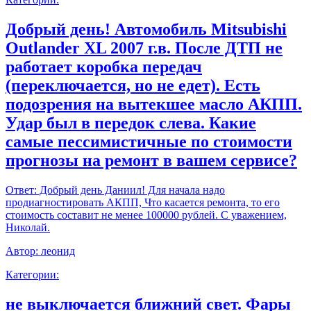
Добрый день! Автомобиль Mitsubishi
Outlander XL 2007 г.в. После ДТП не
работает коробка передач
(переключается, но не едет). Есть
подозрения на вытекшее масло АКПП.
Удар был в передок слева. Какие
самые пессимистичные по стоимости
прогнозы на ремонт в вашем сервисе?
Ответ:
Добрый день Даниил! Для начала надо
продиагностировать АКПП, Что касается ремонта, то его
стоимость составит не менее 100000 рублей. С уважением,
Николай.
Автор:
леонид
Категории:
не выключается ближний свет. Фары