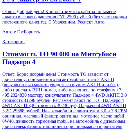
Ответ:
Добрый день! Кирил стоимость работы по замене
шланга высокого давления ГУР 2500 рублей (без учета скидки
постоянного клиента). С Уважением, Респект Авто
Автор:
ГосБористь
Категории:
Стоимость ТО 90 000 на Митсубиси
Паджеро 4
Ответ:
Борис добрый день! Стоимость ТО зависит от
двигателя установленного на автомобиль и типа АКПП
(визуально вы сможете увидеть со щупом АКПП или без),
либо прислать ВИН номер, либо позвонить по телефону +7
495 2324830 мастеру консультанту. Паджеро 4 4WD АКПП 3,0
стоимость 41298 рублей, Регламент работ по ТО - Паджеро 4
4WD АКПП 3,8 стоимость 39230 руб, Паджеро 4 4WD АКПП
3,2D 29688 рублей. На автомобили с двигателем 3,0 и 3,8 ГРМ
оригинал, масляный фильтр оригинал, моторное масло mobil
0W40, жидкость тормозная mobil, на автомобиль с дизельным
двигателем, фильтр топливный оригинал,масло в двигатель