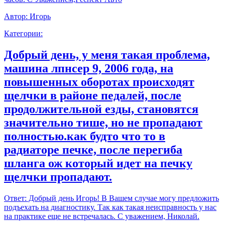
Автор:
Игорь
Категории:
Добрый день, у меня такая проблема,
машина лпнсер 9, 2006 года, на
повышенных оборотах происходят
щелчки в районе педалей, после
продолжительной езды, становятся
значительно тише, но не пропадают
полностью.как будто что то в
радиаторе печке, после перегиба
шланга ож который идет на печку
щелчки пропадают.
Ответ:
Добрый день Игорь! В Вашем случае могу предложить
подъехать на диагностику. Так как такая неисправность у нас
на практике еще не встречалась. С уважением, Николай.