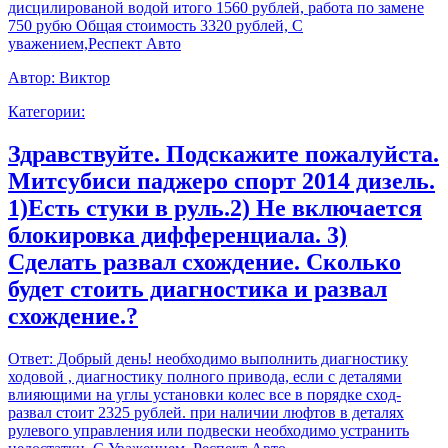
дисцилированой водой итого 1560 рублей, работа по замене
750 рубю Общая стоимость 3320 рублей, С
уважением,Респект Авто
Автор:
Виктор
Категории:
Здравствуйте. Подскажите пожалуйста.
Митсубиси паджеро спорт 2014 дизель.
1)Есть стуки в руль.2) Не включается
блокировка дифференциала. 3)
Сделать развал схождение. Сколько
будет стоить диагностика и развал
схождение.?
Ответ:
Добрый день! необходимо выполнить диагностику
ходовой , диагностику полного привода, если с деталями
влияющими на углы установки колес все в порядке сход-
развал стоит 2325 рублей. при наличии люфтов в деталях
рулевого управления или подвески необходимо устранить