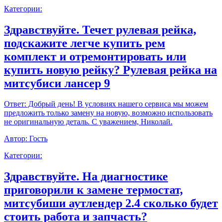
Категории:
Здравствуйте. Течет рулевая рейка,
подскажите легче купить рем
комплект и отремонтировать или
купить новую рейку? Рулевая рейка на
митсубиси лансер 9
Ответ:
Добрый день! В условиях нашего сервиса мы можем
предложить только замену на новую, возможно использовать
не оригинальную деталь. С уважением, Николай.
Автор:
Гость
Категории:
Здравствуйте. На диагностике
приговорили к замене термостат,
митсубиши аутлендер 2.4 сколько будет
стоить работа и запчасть?