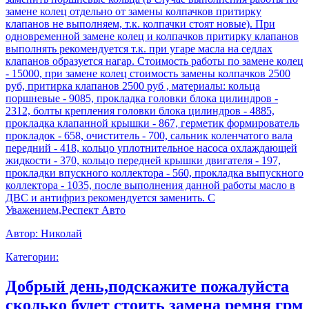
замене колец отдельно от замены колпачков притирку
клапанов не выполняем, т.к. колпачки стоят новые). При
одновременной замене колец и колпачков притирку клапанов
выполнять рекомендуется т.к. при угаре масла на седлах
клапанов образуется нагар. Стоимость работы по замене колец
- 15000, при замене колец стоимость замены колпачков 2500
руб, притирка клапанов 2500 руб , материалы: кольца
поршневые - 9085, прокладка головки блока цилиндров -
2312, болты крепления головки блока цилиндров - 4885,
прокладка клапанной крышки - 867, герметик формирователь
прокладок - 658, очиститель - 700, сальник коленчатого вала
передний - 418, кольцо уплотнительное насоса охлаждающей
жидкости - 370, кольцо передней крышки двигателя - 197,
прокладки впускного коллектора - 560, прокладка выпускного
коллектора - 1035, после выполнения данной работы масло в
ДВС и антифриз рекомендуется заменить. С
Уважением,Респект Авто
Автор:
Николай
Категории:
Добрый день,подскажите пожалуйста
сколько будет стоить замена ремня грм