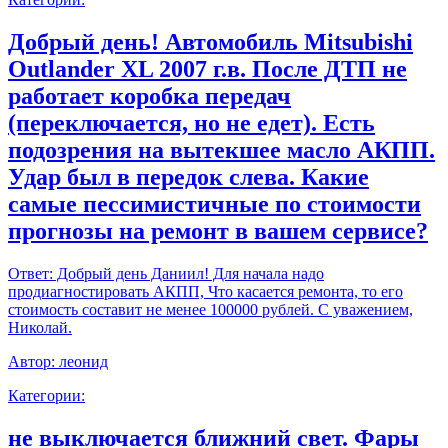
Добрый день! Автомобиль Mitsubishi
Outlander XL 2007 г.в. После ДТП не
работает коробка передач
(переключается, но не едет). Есть
подозрения на вытекшее масло АКПП.
Удар был в передок слева. Какие
самые пессимистичные по стоимости
прогнозы на ремонт в вашем сервисе?
Ответ:
Добрый день Даниил! Для начала надо
продиагностировать АКПП, Что касается ремонта, то его
стоимость составит не менее 100000 рублей. С уважением,
Николай.
Автор:
леонид
Категории:
не выключается ближний свет. Фары