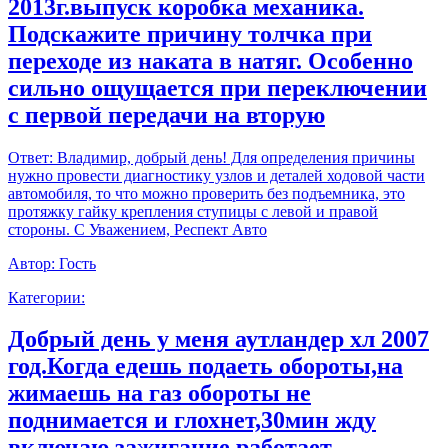
2013г.выпуск коробка механика.
Подскажите причину толчка при
переходе из наката в натяг. Особенно
сильно ощущается при переключении
с первой передачи на вторую
Ответ:
Владимир, добрый день! Для определения причины
нужно провести диагностику узлов и деталей ходовой части
автомобиля, то что можно проверить без подъемника, это
протяжку гайку крепления ступицы с левой и правой
стороны. С Уважением, Респект Авто
Автор:
Гость
Категории:
Добрый день у меня аутландер хл 2007
год.Когда едешь подаеть обороты,на
жимаешь на газ обороты не
поднимается и глохнет,30мин жду
включаю зажигание работает