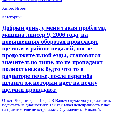
Автор:
Игорь
Категории:
Добрый день, у меня такая проблема,
машина лпнсер 9, 2006 года, на
повышенных оборотах происходят
щелчки в районе педалей, после
продолжительной езды, становятся
значительно тише, но не пропадают
полностью.как будто что то в
радиаторе печке, после перегиба
шланга ож который идет на печку
щелчки пропадают.
Ответ:
Добрый день Игорь! В Вашем случае могу предложить
подъехать на диагностику. Так как такая неисправность у нас
на практике еще не встречалась. С уважением, Николай.