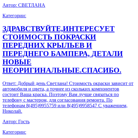
Автор:
СВЕТЛАНА
Категории:
ЗДРАВСТВУЙТЕ,ИНТЕРЕСУЕТ
СТОИМОСТЬ ПОКРАСКИ
ПЕРЕДНИХ КРЫЛЬЕВ И
ПЕРЕДНЕГО БАМПЕРА, ДЕТАЛИ
НОВЫЕ
НЕОРИГИНАЛЬНЫЕ.СПАСИБО.
Ответ:
Добрый день Светлана! Стоимость окраски зависит от
автомобиля и цвета, а точнее из скольких компонентов
состоит Ваша краска. Поэтому Вам лучше связаться по
телефону с мастером, для согласования ремонта. По
телефонам 8(495)9955759 или 8(495)9958547 С уважением,
Николай.
Автор:
Гость
Категории: