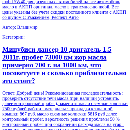
mobil 5W40 для дизельных автомобилей на все автомобиль
масло в АКПП оригинал, масло в трансмиссию mobil. Все
цены указаны без учета скидки постоянного клиента с АКПП
со щупом.С Уважением, Респект Авто
Автор:
Владимир
Категории:
Мицубиси лансер 10 двигатель 1.5
2011г. пробег 73000 км жор масла
примерно 700 г. на 1000 км, что
посоветуете и сколько приблизительно
это стоит?
Ответ:
Добрый день! Рекомендованная последовательность :
проверить отсутствие течи масла (при наличии устранить,
далее контрольный пробег), заменить масло съемные колпачки
7500 рублей работа , материалы : прокладка клапанной
крышки 867 руб. масло съемные колпачки 5816 руб далее
контрольный пробег, вероятность решения проблемы 50 %
контрольный пробег при сохранении расхода масла на угар -
заменить поршневые кольца (в случае выполнения работы по