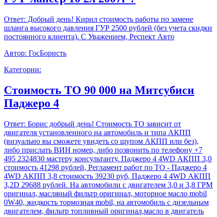
Ответ:
Добрый день! Кирил стоимость работы по замене
шланга высокого давления ГУР 2500 рублей (без учета скидки
постоянного клиента). С Уважением, Респект Авто
Автор:
ГосБористь
Категории:
Стоимость ТО 90 000 на Митсубиси
Паджеро 4
Ответ:
Борис добрый день! Стоимость ТО зависит от
двигателя установленного на автомобиль и типа АКПП
(визуально вы сможете увидеть со щупом АКПП или без),
либо прислать ВИН номер, либо позвонить по телефону +7
495 2324830 мастеру консультанту. Паджеро 4 4WD АКПП 3,0
стоимость 41298 рублей, Регламент работ по ТО - Паджеро 4
4WD АКПП 3,8 стоимость 39230 руб, Паджеро 4 4WD АКПП
3,2D 29688 рублей. На автомобили с двигателем 3,0 и 3,8 ГРМ
оригинал, масляный фильтр оригинал, моторное масло mobil
0W40, жидкость тормозная mobil, на автомобиль с дизельным
двигателем, фильтр топливный оригинал,масло в двигатель