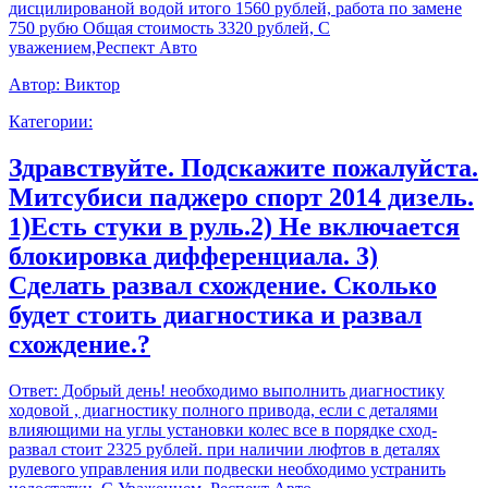
дисцилированой водой итого 1560 рублей, работа по замене
750 рубю Общая стоимость 3320 рублей, С
уважением,Респект Авто
Автор:
Виктор
Категории:
Здравствуйте. Подскажите пожалуйста.
Митсубиси паджеро спорт 2014 дизель.
1)Есть стуки в руль.2) Не включается
блокировка дифференциала. 3)
Сделать развал схождение. Сколько
будет стоить диагностика и развал
схождение.?
Ответ:
Добрый день! необходимо выполнить диагностику
ходовой , диагностику полного привода, если с деталями
влияющими на углы установки колес все в порядке сход-
развал стоит 2325 рублей. при наличии люфтов в деталях
рулевого управления или подвески необходимо устранить