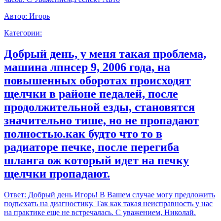
Автор:
Игорь
Категории:
Добрый день, у меня такая проблема,
машина лпнсер 9, 2006 года, на
повышенных оборотах происходят
щелчки в районе педалей, после
продолжительной езды, становятся
значительно тише, но не пропадают
полностью.как будто что то в
радиаторе печке, после перегиба
шланга ож который идет на печку
щелчки пропадают.
Ответ:
Добрый день Игорь! В Вашем случае могу предложить
подъехать на диагностику. Так как такая неисправность у нас
на практике еще не встречалась. С уважением, Николай.