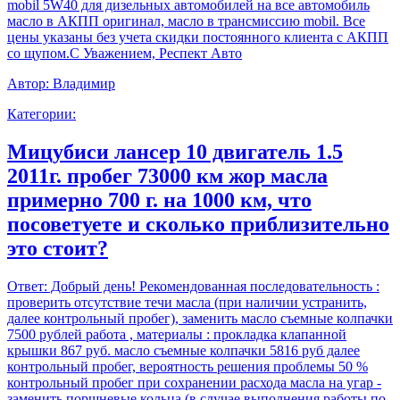
mobil 5W40 для дизельных автомобилей на все автомобиль
масло в АКПП оригинал, масло в трансмиссию mobil. Все
цены указаны без учета скидки постоянного клиента с АКПП
со щупом.С Уважением, Респект Авто
Автор:
Владимир
Категории:
Мицубиси лансер 10 двигатель 1.5
2011г. пробег 73000 км жор масла
примерно 700 г. на 1000 км, что
посоветуете и сколько приблизительно
это стоит?
Ответ:
Добрый день! Рекомендованная последовательность :
проверить отсутствие течи масла (при наличии устранить,
далее контрольный пробег), заменить масло съемные колпачки
7500 рублей работа , материалы : прокладка клапанной
крышки 867 руб. масло съемные колпачки 5816 руб далее
контрольный пробег, вероятность решения проблемы 50 %
контрольный пробег при сохранении расхода масла на угар -
заменить поршневые кольца (в случае выполнения работы по