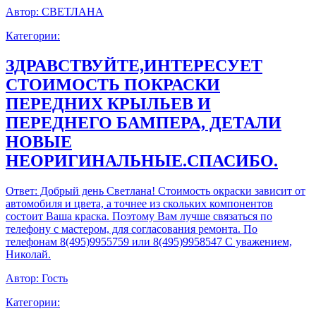
Автор:
СВЕТЛАНА
Категории:
ЗДРАВСТВУЙТЕ,ИНТЕРЕСУЕТ
СТОИМОСТЬ ПОКРАСКИ
ПЕРЕДНИХ КРЫЛЬЕВ И
ПЕРЕДНЕГО БАМПЕРА, ДЕТАЛИ
НОВЫЕ
НЕОРИГИНАЛЬНЫЕ.СПАСИБО.
Ответ:
Добрый день Светлана! Стоимость окраски зависит от
автомобиля и цвета, а точнее из скольких компонентов
состоит Ваша краска. Поэтому Вам лучше связаться по
телефону с мастером, для согласования ремонта. По
телефонам 8(495)9955759 или 8(495)9958547 С уважением,
Николай.
Автор:
Гость
Категории: