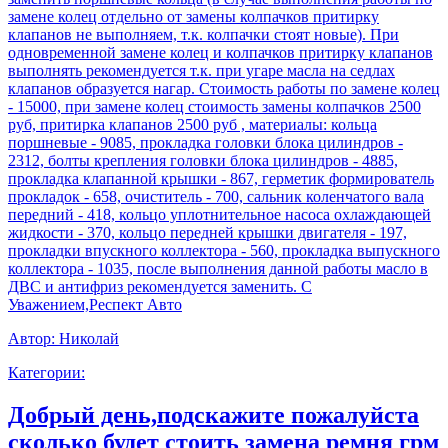
замене колец отдельно от замены колпачков притирку
клапанов не выполняем, т.к. колпачки стоят новые). При
одновременной замене колец и колпачков притирку клапанов
выполнять рекомендуется т.к. при угаре масла на седлах
клапанов образуется нагар. Стоимость работы по замене колец
- 15000, при замене колец стоимость замены колпачков 2500
руб, притирка клапанов 2500 руб , материалы: кольца
поршневые - 9085, прокладка головки блока цилиндров -
2312, болты крепления головки блока цилиндров - 4885,
прокладка клапанной крышки - 867, герметик формирователь
прокладок - 658, очиститель - 700, сальник коленчатого вала
передний - 418, кольцо уплотнительное насоса охлаждающей
жидкости - 370, кольцо передней крышки двигателя - 197,
прокладки впускного коллектора - 560, прокладка выпускного
коллектора - 1035, после выполнения данной работы масло в
ДВС и антифриз рекомендуется заменить. С
Уважением,Респект Авто
Автор:
Николай
Категории:
Добрый день,подскажите пожалуйста
сколько будет стоить замена ремня грм