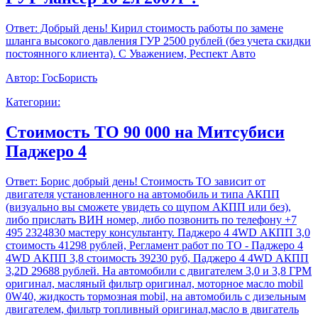
Ответ:
Добрый день! Кирил стоимость работы по замене
шланга высокого давления ГУР 2500 рублей (без учета скидки
постоянного клиента). С Уважением, Респект Авто
Автор:
ГосБористь
Категории:
Стоимость ТО 90 000 на Митсубиси
Паджеро 4
Ответ:
Борис добрый день! Стоимость ТО зависит от
двигателя установленного на автомобиль и типа АКПП
(визуально вы сможете увидеть со щупом АКПП или без),
либо прислать ВИН номер, либо позвонить по телефону +7
495 2324830 мастеру консультанту. Паджеро 4 4WD АКПП 3,0
стоимость 41298 рублей, Регламент работ по ТО - Паджеро 4
4WD АКПП 3,8 стоимость 39230 руб, Паджеро 4 4WD АКПП
3,2D 29688 рублей. На автомобили с двигателем 3,0 и 3,8 ГРМ
оригинал, масляный фильтр оригинал, моторное масло mobil
0W40, жидкость тормозная mobil, на автомобиль с дизельным
двигателем, фильтр топливный оригинал,масло в двигатель