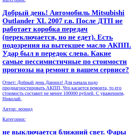
Добрый день! Автомобиль Mitsubishi
Outlander XL 2007 г.в. После ДТП не
работает коробка передач
(переключается, но не едет). Есть
подозрения на вытекшее масло АКПП.
Удар был в передок слева. Какие
самые пессимистичные по стоимости
прогнозы на ремонт в вашем сервисе?
Ответ:
Добрый день Даниил! Для начала надо
продиагностировать АКПП, Что касается ремонта, то его
стоимость составит не менее 100000 рублей. С уважением,
Николай.
Автор:
леонид
Категории:
не выключается ближний свет. Фары