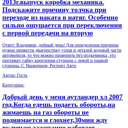
2013г.выпуск коробка механика.
Подскажите причину толчка при
переходе из наката в натяг. Особенно
сильно ощущается при переключении
с первой передачи на вторую
Ответ:
Владимир, добрый день! Для определения причины
нужно провести диагностику узлов и деталей ходовой части
автомобиля, то что можно проверить без подъемника, это
протяжку гайку крепления ступицы с левой и правой
стороны. С Уважением, Респект Авто
Автор:
Гость
Категории:
Добрый день у меня аутландер хл 2007
год.Когда едешь подаеть обороты,на
жимаешь на газ обороты не
поднимается и глохнет,30мин жду
включаю зажигание работает