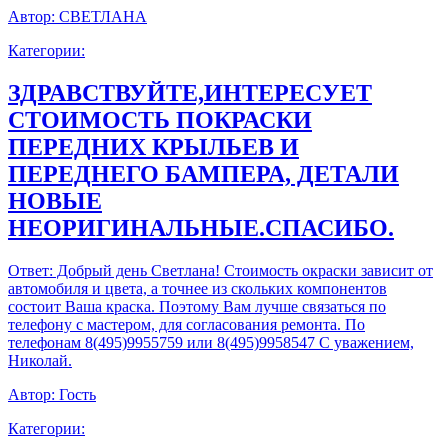
Автор:
СВЕТЛАНА
Категории:
ЗДРАВСТВУЙТЕ,ИНТЕРЕСУЕТ
СТОИМОСТЬ ПОКРАСКИ
ПЕРЕДНИХ КРЫЛЬЕВ И
ПЕРЕДНЕГО БАМПЕРА, ДЕТАЛИ
НОВЫЕ
НЕОРИГИНАЛЬНЫЕ.СПАСИБО.
Ответ:
Добрый день Светлана! Стоимость окраски зависит от
автомобиля и цвета, а точнее из скольких компонентов
состоит Ваша краска. Поэтому Вам лучше связаться по
телефону с мастером, для согласования ремонта. По
телефонам 8(495)9955759 или 8(495)9958547 С уважением,
Николай.
Автор:
Гость
Категории: