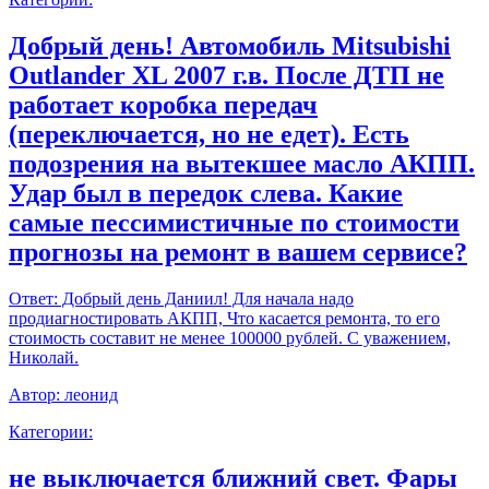
Добрый день! Автомобиль Mitsubishi
Outlander XL 2007 г.в. После ДТП не
работает коробка передач
(переключается, но не едет). Есть
подозрения на вытекшее масло АКПП.
Удар был в передок слева. Какие
самые пессимистичные по стоимости
прогнозы на ремонт в вашем сервисе?
Ответ:
Добрый день Даниил! Для начала надо
продиагностировать АКПП, Что касается ремонта, то его
стоимость составит не менее 100000 рублей. С уважением,
Николай.
Автор:
леонид
Категории:
не выключается ближний свет. Фары