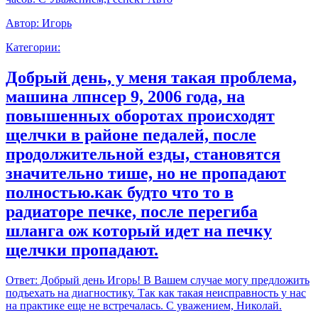
Автор:
Игорь
Категории:
Добрый день, у меня такая проблема,
машина лпнсер 9, 2006 года, на
повышенных оборотах происходят
щелчки в районе педалей, после
продолжительной езды, становятся
значительно тише, но не пропадают
полностью.как будто что то в
радиаторе печке, после перегиба
шланга ож который идет на печку
щелчки пропадают.
Ответ:
Добрый день Игорь! В Вашем случае могу предложить
подъехать на диагностику. Так как такая неисправность у нас
на практике еще не встречалась. С уважением, Николай.