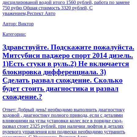
дисцилированой водой итого 1560 рублей, работа по замене
750 рубю Общая стоимость 3320 рублей, С
уважением,Респект Авто
Автор:
Виктор
Категории:
Здравствуйте. Подскажите пожалуйста.
Митсубиси паджеро спорт 2014 дизель.
1)Есть стуки в руль.2) Не включается
блокировка дифференциала. 3)
Сделать развал схождение. Сколько
будет стоить диагностика и развал
схождение.?
Ответ:
Добрый день! необходимо выполнить диагностику
ходовой , диагностику полного привода, если с деталями
влияющими на углы установки колес все в порядке сход-
развал стоит 2325 рублей. при наличии люфтов в деталях
рулевого управления или подвески необходимо устранить