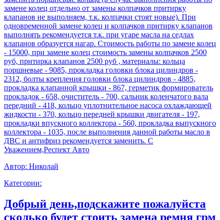
замене колец отдельно от замены колпачков притирку
клапанов не выполняем, т.к. колпачки стоят новые). При
одновременной замене колец и колпачков притирку клапанов
выполнять рекомендуется т.к. при угаре масла на седлах
клапанов образуется нагар. Стоимость работы по замене колец
- 15000, при замене колец стоимость замены колпачков 2500
руб, притирка клапанов 2500 руб , материалы: кольца
поршневые - 9085, прокладка головки блока цилиндров -
2312, болты крепления головки блока цилиндров - 4885,
прокладка клапанной крышки - 867, герметик формирователь
прокладок - 658, очиститель - 700, сальник коленчатого вала
передний - 418, кольцо уплотнительное насоса охлаждающей
жидкости - 370, кольцо передней крышки двигателя - 197,
прокладки впускного коллектора - 560, прокладка выпускного
коллектора - 1035, после выполнения данной работы масло в
ДВС и антифриз рекомендуется заменить. С
Уважением,Респект Авто
Автор:
Николай
Категории:
Добрый день,подскажите пожалуйста
сколько будет стоить замена ремня грм