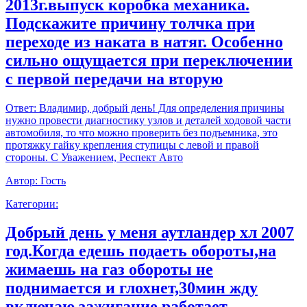
2013г.выпуск коробка механика.
Подскажите причину толчка при
переходе из наката в натяг. Особенно
сильно ощущается при переключении
с первой передачи на вторую
Ответ:
Владимир, добрый день! Для определения причины
нужно провести диагностику узлов и деталей ходовой части
автомобиля, то что можно проверить без подъемника, это
протяжку гайку крепления ступицы с левой и правой
стороны. С Уважением, Респект Авто
Автор:
Гость
Категории:
Добрый день у меня аутландер хл 2007
год.Когда едешь подаеть обороты,на
жимаешь на газ обороты не
поднимается и глохнет,30мин жду
включаю зажигание работает