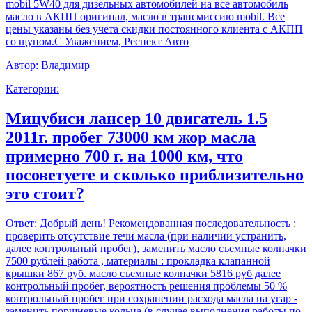
mobil 5W40 для дизельных автомобилей на все автомобиль
масло в АКПП оригинал, масло в трансмиссию mobil. Все
цены указаны без учета скидки постоянного клиента с АКПП
со щупом.С Уважением, Респект Авто
Автор:
Владимир
Категории:
Мицубиси лансер 10 двигатель 1.5
2011г. пробег 73000 км жор масла
примерно 700 г. на 1000 км, что
посоветуете и сколько приблизительно
это стоит?
Ответ:
Добрый день! Рекомендованная последовательность :
проверить отсутствие течи масла (при наличии устранить,
далее контрольный пробег), заменить масло съемные колпачки
7500 рублей работа , материалы : прокладка клапанной
крышки 867 руб. масло съемные колпачки 5816 руб далее
контрольный пробег, вероятность решения проблемы 50 %
контрольный пробег при сохранении расхода масла на угар -
заменить поршневые кольца (в случае выполнения работы по