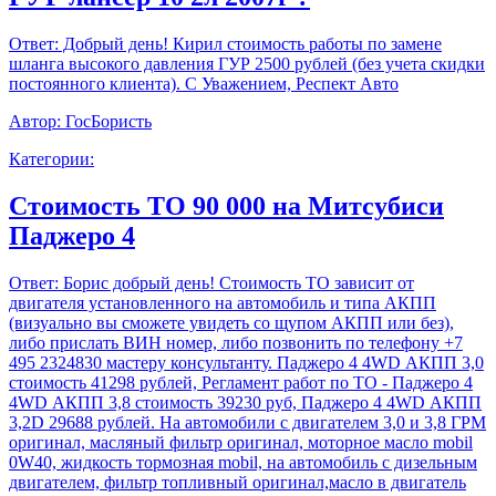
Ответ:
Добрый день! Кирил стоимость работы по замене
шланга высокого давления ГУР 2500 рублей (без учета скидки
постоянного клиента). С Уважением, Респект Авто
Автор:
ГосБористь
Категории:
Стоимость ТО 90 000 на Митсубиси
Паджеро 4
Ответ:
Борис добрый день! Стоимость ТО зависит от
двигателя установленного на автомобиль и типа АКПП
(визуально вы сможете увидеть со щупом АКПП или без),
либо прислать ВИН номер, либо позвонить по телефону +7
495 2324830 мастеру консультанту. Паджеро 4 4WD АКПП 3,0
стоимость 41298 рублей, Регламент работ по ТО - Паджеро 4
4WD АКПП 3,8 стоимость 39230 руб, Паджеро 4 4WD АКПП
3,2D 29688 рублей. На автомобили с двигателем 3,0 и 3,8 ГРМ
оригинал, масляный фильтр оригинал, моторное масло mobil
0W40, жидкость тормозная mobil, на автомобиль с дизельным
двигателем, фильтр топливный оригинал,масло в двигатель