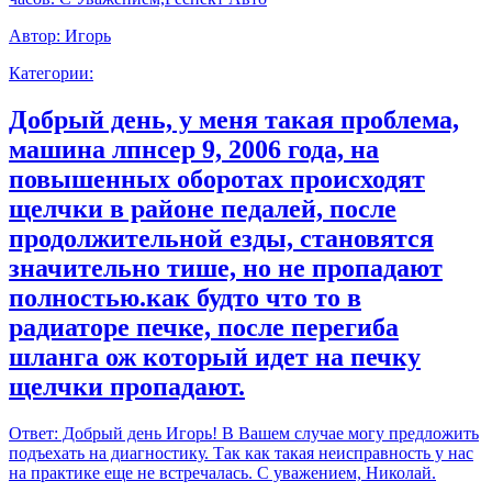
Автор:
Игорь
Категории:
Добрый день, у меня такая проблема,
машина лпнсер 9, 2006 года, на
повышенных оборотах происходят
щелчки в районе педалей, после
продолжительной езды, становятся
значительно тише, но не пропадают
полностью.как будто что то в
радиаторе печке, после перегиба
шланга ож который идет на печку
щелчки пропадают.
Ответ:
Добрый день Игорь! В Вашем случае могу предложить
подъехать на диагностику. Так как такая неисправность у нас
на практике еще не встречалась. С уважением, Николай.