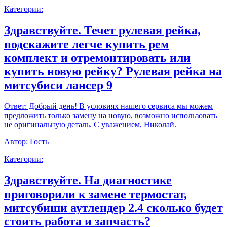
Категории:
Здравствуйте. Течет рулевая рейка,
подскажите легче купить рем
комплект и отремонтировать или
купить новую рейку? Рулевая рейка на
митсубиси лансер 9
Ответ:
Добрый день! В условиях нашего сервиса мы можем
предложить только замену на новую, возможно использовать
не оригинальную деталь. С уважением, Николай.
Автор:
Гость
Категории:
Здравствуйте. На диагностике
приговорили к замене термостат,
митсубиши аутлендер 2.4 сколько будет
стоить работа и запчасть?