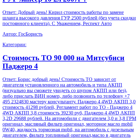
Ответ:
Добрый день! Кирил стоимость работы по замене
шланга высокого давления ГУР 2500 рублей (без учета скидки
постоянного клиента). С Уважением, Респект Авто
Автор:
ГосБористь
Категории:
Стоимость ТО 90 000 на Митсубиси
Паджеро 4
Ответ:
Борис добрый день! Стоимость ТО зависит от
двигателя установленного на автомобиль и типа АКПП
(визуально вы сможете увидеть со щупом АКПП или без),
либо прислать ВИН номер, либо позвонить по телефону +7
495 2324830 мастеру консультанту. Паджеро 4 4WD АКПП 3,0
стоимость 41298 рублей, Регламент работ по ТО - Паджеро 4
4WD АКПП 3,8 стоимость 39230 руб, Паджеро 4 4WD АКПП
3,2D 29688 рублей. На автомобили с двигателем 3,0 и 3,8 ГРМ
оригинал, масляный фильтр оригинал, моторное масло mobil
0W40, жидкость тормозная mobil, на автомобиль с дизельным
двигателем, фильтр топливный оригинал,масло в двигатель