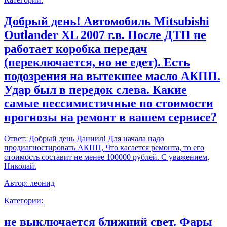
Добрый день! Автомобиль Mitsubishi
Outlander XL 2007 г.в. После ДТП не
работает коробка передач
(переключается, но не едет). Есть
подозрения на вытекшее масло АКПП.
Удар был в передок слева. Какие
самые пессимистичные по стоимости
прогнозы на ремонт в вашем сервисе?
Ответ:
Добрый день Даниил! Для начала надо
продиагностировать АКПП, Что касается ремонта, то его
стоимость составит не менее 100000 рублей. С уважением,
Николай.
Автор:
леонид
Категории:
не выключается ближний свет. Фары