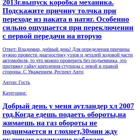
2013г.выпуск коробка механика.
Подскажите причину толчка при
переходе из наката в натяг. Особенно
сильно ощущается при переключении
с первой передачи на вторую
Ответ:
Владимир, добрый день! Для определения причины
нужно провести диагностику узлов и деталей ходовой части
автомобиля, то что можно проверить без подъемника, это
протяжку гайку крепления ступицы с левой и правой
стороны. С Уважением, Респект Авто
Автор:
Гость
Категории:
Добрый день у меня аутландер хл 2007
год.Когда едешь подаеть обороты,на
жимаешь на газ обороты не
поднимается и глохнет,30мин жду
включаю зажигание работает