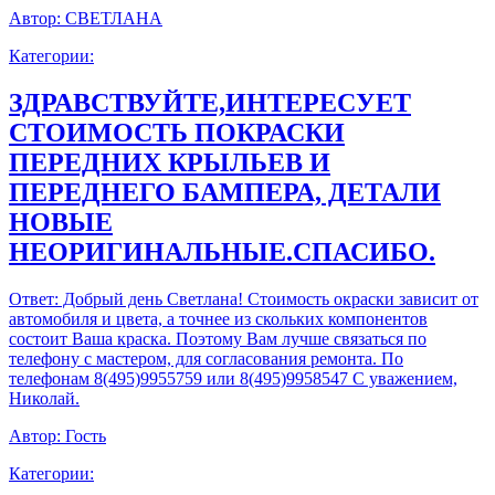
Автор:
СВЕТЛАНА
Категории:
ЗДРАВСТВУЙТЕ,ИНТЕРЕСУЕТ
СТОИМОСТЬ ПОКРАСКИ
ПЕРЕДНИХ КРЫЛЬЕВ И
ПЕРЕДНЕГО БАМПЕРА, ДЕТАЛИ
НОВЫЕ
НЕОРИГИНАЛЬНЫЕ.СПАСИБО.
Ответ:
Добрый день Светлана! Стоимость окраски зависит от
автомобиля и цвета, а точнее из скольких компонентов
состоит Ваша краска. Поэтому Вам лучше связаться по
телефону с мастером, для согласования ремонта. По
телефонам 8(495)9955759 или 8(495)9958547 С уважением,
Николай.
Автор:
Гость
Категории: