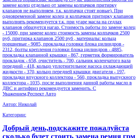
замене колец отдельно от замены колпачков притирку
клапанов не выполняем, т.к. колпачки стоят новые). При
одновременной замене колец и колпачков притирку клапанов
выполнять рекомендуется т.к. при угаре масла на седлах
клапанов образуется нагар. Стоимость работы по замене колец
- 15000, при замене колец стоимость замены колпачков 2500
руб, притирка клапанов 2500 руб , материалы: кольца
поршневые - 9085, прокладка головки блока цилиндров -
2312, болты крепления головки блока цилиндров - 4885,
прокладка клапанной крышки - 867, герметик формирователь
прокладок - 658, очиститель - 700, сальник коленчатого вала
передний - 418, кольцо уплотнительное насоса охлаждающей
жидкости - 370, кольцо передней крышки двигателя - 197,
прокладки впускного коллектора - 560, прокладка выпускного
коллектора - 1035, после выполнения данной работы масло в
ДВС и антифриз рекомендуется заменить. С
Уважением,Респект Авто
Автор:
Николай
Категории:
Добрый день,подскажите пожалуйста
сколько будет стоить замена ремня грм