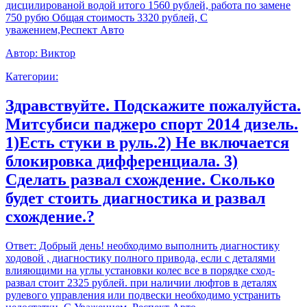
дисцилированой водой итого 1560 рублей, работа по замене
750 рубю Общая стоимость 3320 рублей, С
уважением,Респект Авто
Автор:
Виктор
Категории:
Здравствуйте. Подскажите пожалуйста.
Митсубиси паджеро спорт 2014 дизель.
1)Есть стуки в руль.2) Не включается
блокировка дифференциала. 3)
Сделать развал схождение. Сколько
будет стоить диагностика и развал
схождение.?
Ответ:
Добрый день! необходимо выполнить диагностику
ходовой , диагностику полного привода, если с деталями
влияющими на углы установки колес все в порядке сход-
развал стоит 2325 рублей. при наличии люфтов в деталях
рулевого управления или подвески необходимо устранить