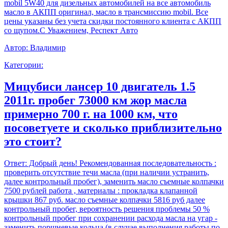
mobil 5W40 для дизельных автомобилей на все автомобиль
масло в АКПП оригинал, масло в трансмиссию mobil. Все
цены указаны без учета скидки постоянного клиента с АКПП
со щупом.С Уважением, Респект Авто
Автор:
Владимир
Категории:
Мицубиси лансер 10 двигатель 1.5
2011г. пробег 73000 км жор масла
примерно 700 г. на 1000 км, что
посоветуете и сколько приблизительно
это стоит?
Ответ:
Добрый день! Рекомендованная последовательность :
проверить отсутствие течи масла (при наличии устранить,
далее контрольный пробег), заменить масло съемные колпачки
7500 рублей работа , материалы : прокладка клапанной
крышки 867 руб. масло съемные колпачки 5816 руб далее
контрольный пробег, вероятность решения проблемы 50 %
контрольный пробег при сохранении расхода масла на угар -
заменить поршневые кольца (в случае выполнения работы по