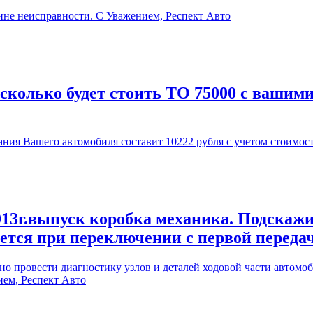
ине неисправности. С Уважением, Респект Авто
 сколько будет стоить ТО 75000 с вашим
ия Вашего автомобиля составит 10222 рубля с учетом стоимос
13г.выпуск коробка механика. Подскажи
ается при переключении с первой переда
 провести диагностику узлов и деталей ходовой части автомоби
ием, Респект Авто