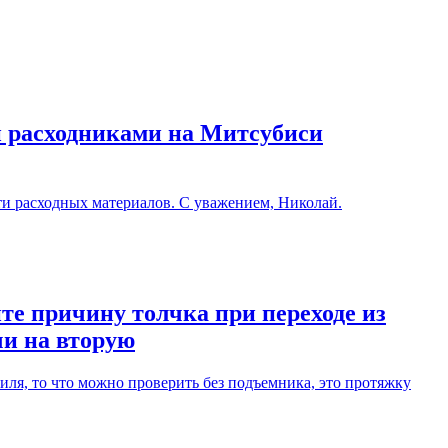
и расходниками на Митсубиси
ти расходных материалов. С уважением, Николай.
те причину толчка при переходе из
чи на вторую
ля, то что можно проверить без подъемника, это протяжку