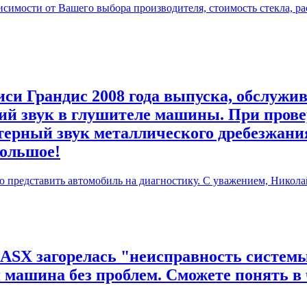
симости от Вашего выбора производителя, стоимость стекла, ра
си Грандис 2008 года выпуска, обслужив
й звук в глушителе машины. При прове
терный звук металлического дребезжания
большое!
ю представить автомобиль на диагностику. С уважением, Никола
 ASX загорелась "неисправность системы
я машина без проблем. Сможете понять в