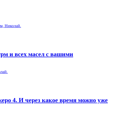
м, Николай.
грм и всех масел с вашими
лай.
еро 4. И через какое время можно уже