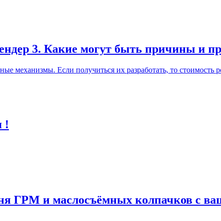
лендер 3. Какие могут быть причины и п
ные механизмы. Если получиться их разработать, то стоимость р
 !
мня ГРМ и маслосъёмных колпачков с в