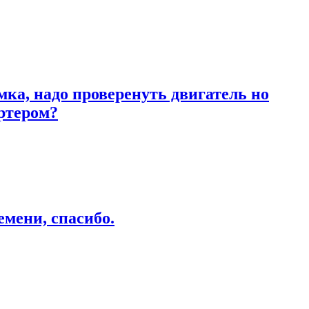
ка, надо проверенуть двигатель но
артером?
емени, спасибо.