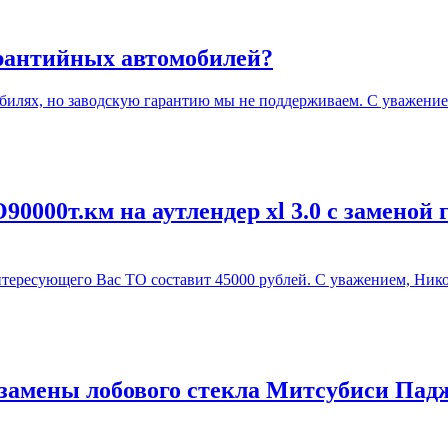
арантийных автомобилей?
илях, но заводскую гарантию мы не поддерживаем. С уважение
0000т.км на аутлендер xl 3.0 с заменой 
ересующего Вас ТО составит 45000 рублей. С уважением, Нико
замены лобового стекла Митсубиси Падж