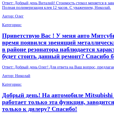
Ответ:
Добрый день Виталий! Стоимость стекол меняется в зави
Полная полимеризация клея 12 часов. С уважением, Николай.
Автор:
Олег
Категории:
Приветствую Вас ! У меня авто Митсуби
время появился звенящий металлически
в районе резонатора наблюдается харак
будет стоить данный ремонт? Спасибо 
Ответ:
Добрый день Олег! Для ответа на Ваш вопрос, предлага
Автор:
Николай
Категории:
Добрый день! На автомобиле Mitsubishi
работает только эта функция, заводитс
только к дилеру? Спасибо!