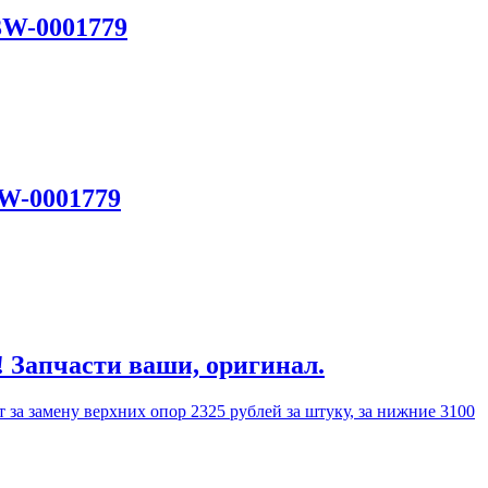
3W-0001779
3W-0001779
! Запчасти ваши, оригинал.
 за замену верхних опор 2325 рублей за штуку, за нижние 3100