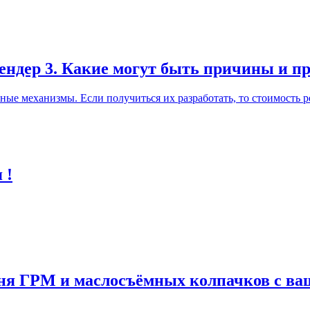
лендер 3. Какие могут быть причины и п
ные механизмы. Если получиться их разработать, то стоимость р
 !
мня ГРМ и маслосъёмных колпачков с в