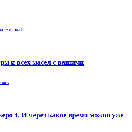
м, Николай.
грм и всех масел с вашими
лай.
еро 4. И через какое время можно уже