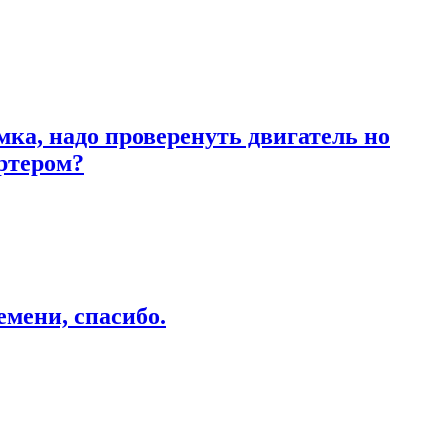
ка, надо проверенуть двигатель но
артером?
емени, спасибо.