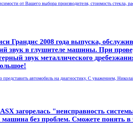
симости от Вашего выбора производителя, стоимость стекла, ра
си Грандис 2008 года выпуска, обслужив
й звук в глушителе машины. При прове
терный звук металлического дребезжания
большое!
ю представить автомобиль на диагностику. С уважением, Никола
 ASX загорелась "неисправность системы
я машина без проблем. Сможете понять в