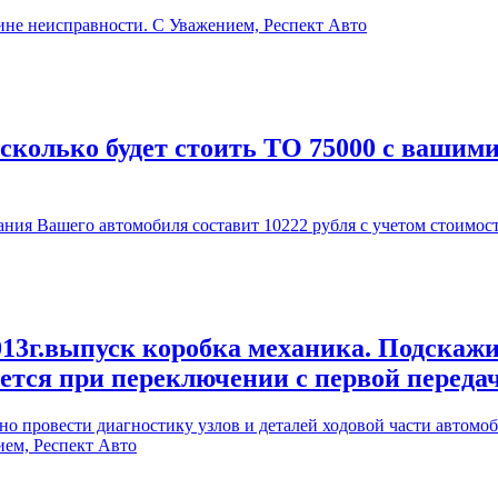
ине неисправности. С Уважением, Респект Авто
 сколько будет стоить ТО 75000 с вашим
ия Вашего автомобиля составит 10222 рубля с учетом стоимос
13г.выпуск коробка механика. Подскажи
ается при переключении с первой переда
 провести диагностику узлов и деталей ходовой части автомоби
ием, Респект Авто