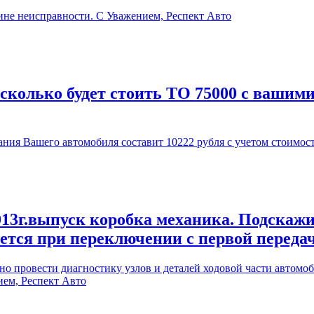
ине неисправности. С Уважением, Респект Авто
 сколько будет стоить ТО 75000 с вашим
ия Вашего автомобиля составит 10222 рубля с учетом стоимос
13г.выпуск коробка механика. Подскажи
ается при переключении с первой переда
 провести диагностику узлов и деталей ходовой части автомоби
ием, Респект Авто