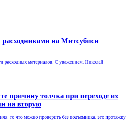
и расходниками на Митсубиси
ти расходных материалов. С уважением, Николай.
те причину толчка при переходе из
чи на вторую
ля, то что можно проверить без подъемника, это протяжку