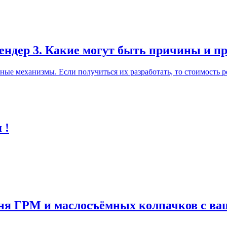
лендер 3. Какие могут быть причины и п
ные механизмы. Если получиться их разработать, то стоимость р
 !
мня ГРМ и маслосъёмных колпачков с в