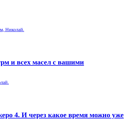
м, Николай.
грм и всех масел с вашими
лай.
еро 4. И через какое время можно уже