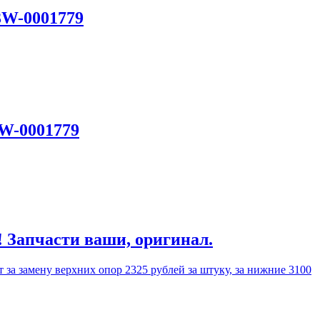
3W-0001779
3W-0001779
! Запчасти ваши, оригинал.
 за замену верхних опор 2325 рублей за штуку, за нижние 3100