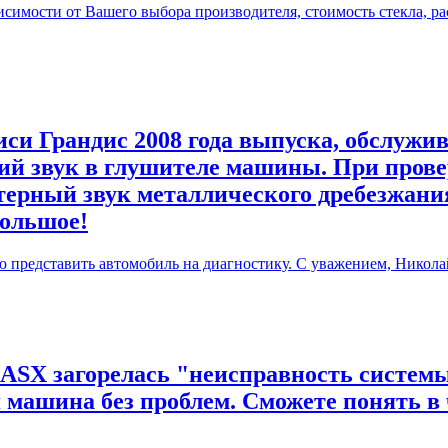
симости от Вашего выбора производителя, стоимость стекла, ра
си Грандис 2008 года выпуска, обслужив
й звук в глушителе машины. При прове
терный звук металлического дребезжания
большое!
ю представить автомобиль на диагностику. С уважением, Никола
 ASX загорелась "неисправность системы
я машина без проблем. Сможете понять в