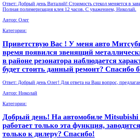
Ответ:
Добрый день Виталий! Стоимость стекол меняется в зави
Полная полимеризация клея 12 часов. С уважением, Николай.
Автор:
Олег
Категории:
Приветствую Вас ! У меня авто Митсуби
время появился звенящий металлически
в районе резонатора наблюдается харак
будет стоить данный ремонт? Спасибо 
Ответ:
Добрый день Олег! Для ответа на Ваш вопрос, предлага
Автор:
Николай
Категории:
Добрый день! На автомобиле Mitsubishi
работает только эта функция, заводитс
только к дилеру? Спасибо!