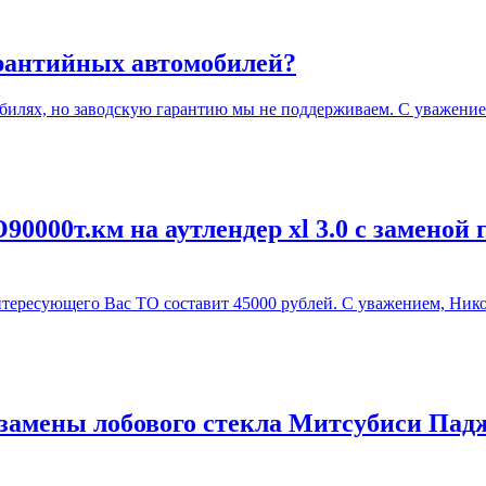
арантийных автомобилей?
илях, но заводскую гарантию мы не поддерживаем. С уважение
0000т.км на аутлендер xl 3.0 с заменой 
ересующего Вас ТО составит 45000 рублей. С уважением, Нико
замены лобового стекла Митсубиси Падж