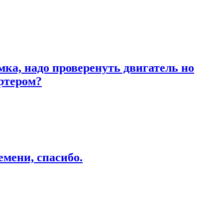
ка, надо проверенуть двигатель но
артером?
емени, спасибо.