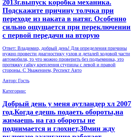
2013г.выпуск коробка механика.
Подскажите причину толчка при
переходе из наката в натяг. Особенно
сильно ощущается при переключении
с первой передачи на вторую
Ответ:
Владимир, добрый день! Для определения причины
нужно провести диагностику узлов и деталей ходовой части
автомобиля, то что можно проверить без подъемника, это
протяжку гайку крепления ступицы с левой и правой
стороны. С Уважением, Респект Авто
Автор:
Гость
Категории:
Добрый день у меня аутландер хл 2007
год.Когда едешь подаеть обороты,на
жимаешь на газ обороты не
поднимается и глохнет,30мин жду
включаю зажигание работает