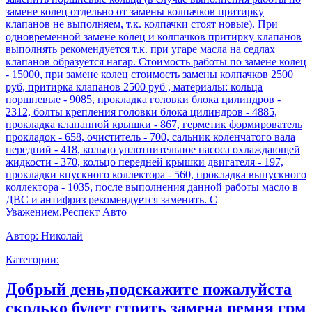
замене колец отдельно от замены колпачков притирку
клапанов не выполняем, т.к. колпачки стоят новые). При
одновременной замене колец и колпачков притирку клапанов
выполнять рекомендуется т.к. при угаре масла на седлах
клапанов образуется нагар. Стоимость работы по замене колец
- 15000, при замене колец стоимость замены колпачков 2500
руб, притирка клапанов 2500 руб , материалы: кольца
поршневые - 9085, прокладка головки блока цилиндров -
2312, болты крепления головки блока цилиндров - 4885,
прокладка клапанной крышки - 867, герметик формирователь
прокладок - 658, очиститель - 700, сальник коленчатого вала
передний - 418, кольцо уплотнительное насоса охлаждающей
жидкости - 370, кольцо передней крышки двигателя - 197,
прокладки впускного коллектора - 560, прокладка выпускного
коллектора - 1035, после выполнения данной работы масло в
ДВС и антифриз рекомендуется заменить. С
Уважением,Респект Авто
Автор:
Николай
Категории:
Добрый день,подскажите пожалуйста
сколько будет стоить замена ремня грм