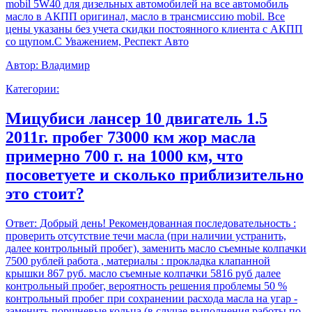
mobil 5W40 для дизельных автомобилей на все автомобиль
масло в АКПП оригинал, масло в трансмиссию mobil. Все
цены указаны без учета скидки постоянного клиента с АКПП
со щупом.С Уважением, Респект Авто
Автор:
Владимир
Категории:
Мицубиси лансер 10 двигатель 1.5
2011г. пробег 73000 км жор масла
примерно 700 г. на 1000 км, что
посоветуете и сколько приблизительно
это стоит?
Ответ:
Добрый день! Рекомендованная последовательность :
проверить отсутствие течи масла (при наличии устранить,
далее контрольный пробег), заменить масло съемные колпачки
7500 рублей работа , материалы : прокладка клапанной
крышки 867 руб. масло съемные колпачки 5816 руб далее
контрольный пробег, вероятность решения проблемы 50 %
контрольный пробег при сохранении расхода масла на угар -
заменить поршневые кольца (в случае выполнения работы по