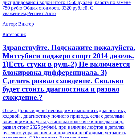
дисцилированой водой итого 1560 рублей, работа по замене
750 рубю Общая стоимость 3320 рублей, С
уважением,Респект Авто
Автор:
Виктор
Категории:
Здравствуйте. Подскажите пожалуйста.
Митсубиси паджеро спорт 2014 дизель.
1)Есть стуки в руль.2) Не включается
блокировка дифференциала. 3)
Сделать развал схождение. Сколько
будет стоить диагностика и развал
схождение.?
Ответ:
Добрый день! необходимо выполнить диагностику
ходовой , диагностику полного привода, если с деталями
влияющими на углы установки колес все в порядке сход-
развал стоит 2325 рублей. при наличии люфтов в деталях
рулевого управления или подвески необходимо устранить