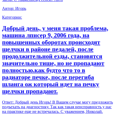
Автор:
Игорь
Категории:
Добрый день, у меня такая проблема,
машина лпнсер 9, 2006 года, на
повышенных оборотах происходят
щелчки в районе педалей, после
продолжительной езды, становятся
значительно тише, но не пропадают
полностью.как будто что то в
радиаторе печке, после перегиба
шланга ож который идет на печку
щелчки пропадают.
Ответ:
Добрый день Игорь! В Вашем случае могу предложить
подъехать на диагностику. Так как такая неисправность у нас
на практике еще не встречалась. С уважением, Николай.