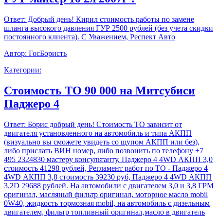
Ответ:
Добрый день! Кирил стоимость работы по замене
шланга высокого давления ГУР 2500 рублей (без учета скидки
постоянного клиента). С Уважением, Респект Авто
Автор:
ГосБористь
Категории:
Стоимость ТО 90 000 на Митсубиси
Паджеро 4
Ответ:
Борис добрый день! Стоимость ТО зависит от
двигателя установленного на автомобиль и типа АКПП
(визуально вы сможете увидеть со щупом АКПП или без),
либо прислать ВИН номер, либо позвонить по телефону +7
495 2324830 мастеру консультанту. Паджеро 4 4WD АКПП 3,0
стоимость 41298 рублей, Регламент работ по ТО - Паджеро 4
4WD АКПП 3,8 стоимость 39230 руб, Паджеро 4 4WD АКПП
3,2D 29688 рублей. На автомобили с двигателем 3,0 и 3,8 ГРМ
оригинал, масляный фильтр оригинал, моторное масло mobil
0W40, жидкость тормозная mobil, на автомобиль с дизельным
двигателем, фильтр топливный оригинал,масло в двигатель