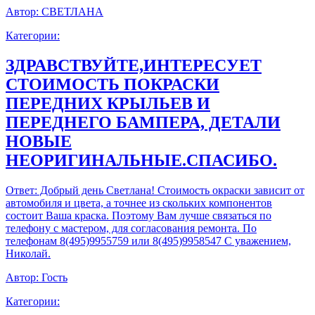
Автор:
СВЕТЛАНА
Категории:
ЗДРАВСТВУЙТЕ,ИНТЕРЕСУЕТ
СТОИМОСТЬ ПОКРАСКИ
ПЕРЕДНИХ КРЫЛЬЕВ И
ПЕРЕДНЕГО БАМПЕРА, ДЕТАЛИ
НОВЫЕ
НЕОРИГИНАЛЬНЫЕ.СПАСИБО.
Ответ:
Добрый день Светлана! Стоимость окраски зависит от
автомобиля и цвета, а точнее из скольких компонентов
состоит Ваша краска. Поэтому Вам лучше связаться по
телефону с мастером, для согласования ремонта. По
телефонам 8(495)9955759 или 8(495)9958547 С уважением,
Николай.
Автор:
Гость
Категории: