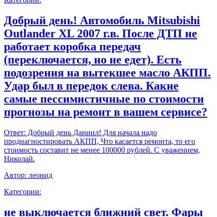
Добрый день! Автомобиль Mitsubishi
Outlander XL 2007 г.в. После ДТП не
работает коробка передач
(переключается, но не едет). Есть
подозрения на вытекшее масло АКПП.
Удар был в передок слева. Какие
самые пессимистичные по стоимости
прогнозы на ремонт в вашем сервисе?
Ответ:
Добрый день Даниил! Для начала надо
продиагностировать АКПП, Что касается ремонта, то его
стоимость составит не менее 100000 рублей. С уважением,
Николай.
Автор:
леонид
Категории:
не выключается ближний свет. Фары