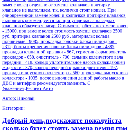
замене колец отдельно от замены колпачков притирку
клапанов не выполняем, т.к. колпачки стоят новые). При
одновременной замене колец и колпачков притирку клапанов
выполнять рекомендуется т.к. при угаре масла на седлах
клапанов образуется нагар. Стоимость работы по замене колец
- 15000, при замене колец стоимость замены колпачков 2500
руб, притирка клапанов 2500 руб , материалы: кольца
поршневые - 9085, прокладка головки блока цилиндров -
2312, болты крепления головки блока цилиндров - 4885,
прокладка клапанной крышки - 867, герметик формирователь
прокладок - 658, очиститель - 700, сальник коленчатого вала
передний - 418, кольцо уплотнительное насоса охлаждающей
жидкости - 370, кольцо передней крышки двигателя - 197,
прокладки впускного коллектора - 560, прокладка выпускного
коллектора - 1035, после выполнения данной работы масло в
ДВС и антифриз рекомендуется заменить. С
Уважением,Респект Авто
Автор:
Николай
Категории:
Добрый день,подскажите пожалуйста
сколько будет стоить замена ремня грм