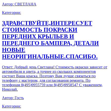
Автор:
СВЕТЛАНА
Категории:
ЗДРАВСТВУЙТЕ,ИНТЕРЕСУЕТ
СТОИМОСТЬ ПОКРАСКИ
ПЕРЕДНИХ КРЫЛЬЕВ И
ПЕРЕДНЕГО БАМПЕРА, ДЕТАЛИ
НОВЫЕ
НЕОРИГИНАЛЬНЫЕ.СПАСИБО.
Ответ:
Добрый день Светлана! Стоимость окраски зависит от
автомобиля и цвета, а точнее из скольких компонентов
состоит Ваша краска. Поэтому Вам лучше связаться по
телефону с мастером, для согласования ремонта. По
телефонам 8(495)9955759 или 8(495)9958547 С уважением,
Николай.
Автор:
Гость
Категории: