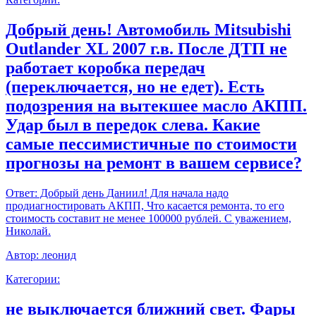
Добрый день! Автомобиль Mitsubishi
Outlander XL 2007 г.в. После ДТП не
работает коробка передач
(переключается, но не едет). Есть
подозрения на вытекшее масло АКПП.
Удар был в передок слева. Какие
самые пессимистичные по стоимости
прогнозы на ремонт в вашем сервисе?
Ответ:
Добрый день Даниил! Для начала надо
продиагностировать АКПП, Что касается ремонта, то его
стоимость составит не менее 100000 рублей. С уважением,
Николай.
Автор:
леонид
Категории:
не выключается ближний свет. Фары