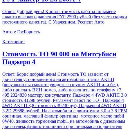
Ответ:
Добрый день! Кирил стоимость работы по замене
шланга высокого давления ГУР 2500 рублей (без учета скидки
постоянного клиента). С Уважением, Респект Авто
Автор:
ГосБористь
Категории:
Стоимость ТО 90 000 на Митсубиси
Паджеро 4
Ответ:
Борис добрый день! Стоимость ТО зависит от
двигателя установленного на автомобиль и типа АКПП
(визуально вы сможете увидеть со щупом АКПП или без),
либо прислать ВИН номер, либо позвонить по телефону +7
495 2324830 мастеру консультанту. Паджеро 4 4WD АКПП 3,0
стоимость 41298 рублей, Регламент работ по ТО - Паджеро 4
4WD АКПП 3,8 стоимость 39230 руб, Паджеро 4 4WD АКПП
3,2D 29688 рублей. На автомобили с двигателем 3,0 и 3,8 ГРМ
оригинал, масляный фильтр оригинал, моторное масло mobil
0W40, жидкость тормозная mobil, на автомобиль с дизельным
двигателем, фильтр топливный оригинал,масло в двигатель