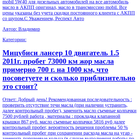
mobil 5W40 для дизельных автомобилей на все автомобиль
масло в АКПП оригинал, масло в трансмиссию mobil. Все
цены указаны без учета скидки постоянного клиента с АКПП
со щупом.С Уважением, Респект Авто
Автор:
Владимир
Категории:
Мицубиси лансер 10 двигатель 1.5
2011г. пробег 73000 км жор масла
примерно 700 г. на 1000 км, что
посоветуете и сколько приблизительно
это стоит?
Ответ:
Добрый день! Рекомендованная последовательность :
проверить отсутствие течи масла (при наличии устранить,
далее контрольный пробег), заменить масло съемные колпачки
7500 рублей работа , материалы : прокладка клапанной
крышки 867 руб. масло съемные колпачки 5816 руб далее
контрольный пробег, вероятность решения проблемы 50 %
контрольный пробег при сохранении расхода масла на угар -
заменить поршневые кольца (в случае выполнения работы по