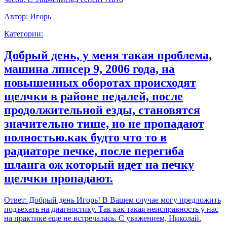
Автор:
Игорь
Категории:
Добрый день, у меня такая проблема,
машина лпнсер 9, 2006 года, на
повышенных оборотах происходят
щелчки в районе педалей, после
продолжительной езды, становятся
значительно тише, но не пропадают
полностью.как будто что то в
радиаторе печке, после перегиба
шланга ож который идет на печку
щелчки пропадают.
Ответ:
Добрый день Игорь! В Вашем случае могу предложить
подъехать на диагностику. Так как такая неисправность у нас
на практике еще не встречалась. С уважением, Николай.