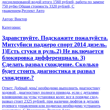
дисцилированой водой итого 1560 рублей, работа по замене
750 рубю Общая стоимость 3320 рублей, С
уважением,Респект Авто
Автор:
Виктор
Категории:
Здравствуйте. Подскажите пожалуйста.
Митсубиси паджеро спорт 2014 дизель.
1)Есть стуки в руль.2) Не включается
блокировка дифференциала. 3)
Сделать развал схождение. Сколько
будет стоить диагностика и развал
схождение.?
Ответ:
Добрый день! необходимо выполнить диагностику
ходовой , диагностику полного привода, если с деталями
влияющими на углы установки колес все в порядке сход-
развал стоит 2325 рублей. при наличии люфтов в деталях
рулевого управления или подвески необходимо устранить