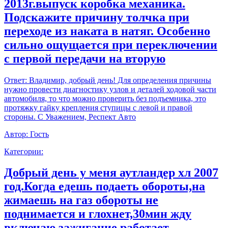
2013г.выпуск коробка механика.
Подскажите причину толчка при
переходе из наката в натяг. Особенно
сильно ощущается при переключении
с первой передачи на вторую
Ответ:
Владимир, добрый день! Для определения причины
нужно провести диагностику узлов и деталей ходовой части
автомобиля, то что можно проверить без подъемника, это
протяжку гайку крепления ступицы с левой и правой
стороны. С Уважением, Респект Авто
Автор:
Гость
Категории:
Добрый день у меня аутландер хл 2007
год.Когда едешь подаеть обороты,на
жимаешь на газ обороты не
поднимается и глохнет,30мин жду
включаю зажигание работает