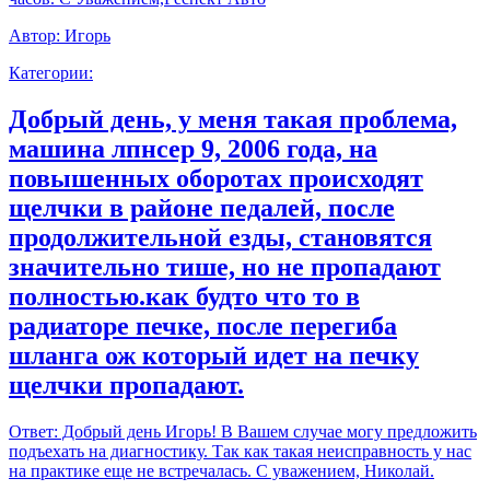
Автор:
Игорь
Категории:
Добрый день, у меня такая проблема,
машина лпнсер 9, 2006 года, на
повышенных оборотах происходят
щелчки в районе педалей, после
продолжительной езды, становятся
значительно тише, но не пропадают
полностью.как будто что то в
радиаторе печке, после перегиба
шланга ож который идет на печку
щелчки пропадают.
Ответ:
Добрый день Игорь! В Вашем случае могу предложить
подъехать на диагностику. Так как такая неисправность у нас
на практике еще не встречалась. С уважением, Николай.