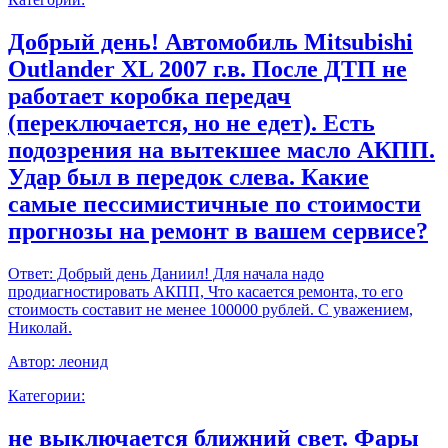
Добрый день! Автомобиль Mitsubishi
Outlander XL 2007 г.в. После ДТП не
работает коробка передач
(переключается, но не едет). Есть
подозрения на вытекшее масло АКПП.
Удар был в передок слева. Какие
самые пессимистичные по стоимости
прогнозы на ремонт в вашем сервисе?
Ответ:
Добрый день Даниил! Для начала надо
продиагностировать АКПП, Что касается ремонта, то его
стоимость составит не менее 100000 рублей. С уважением,
Николай.
Автор:
леонид
Категории:
не выключается ближний свет. Фары