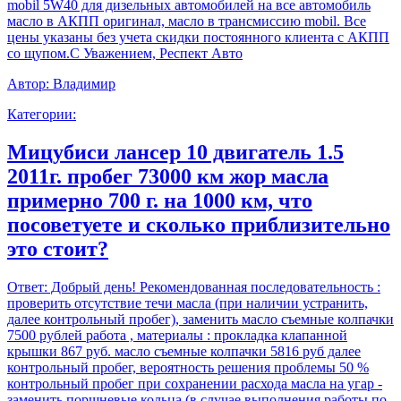
mobil 5W40 для дизельных автомобилей на все автомобиль
масло в АКПП оригинал, масло в трансмиссию mobil. Все
цены указаны без учета скидки постоянного клиента с АКПП
со щупом.С Уважением, Респект Авто
Автор:
Владимир
Категории:
Мицубиси лансер 10 двигатель 1.5
2011г. пробег 73000 км жор масла
примерно 700 г. на 1000 км, что
посоветуете и сколько приблизительно
это стоит?
Ответ:
Добрый день! Рекомендованная последовательность :
проверить отсутствие течи масла (при наличии устранить,
далее контрольный пробег), заменить масло съемные колпачки
7500 рублей работа , материалы : прокладка клапанной
крышки 867 руб. масло съемные колпачки 5816 руб далее
контрольный пробег, вероятность решения проблемы 50 %
контрольный пробег при сохранении расхода масла на угар -
заменить поршневые кольца (в случае выполнения работы по