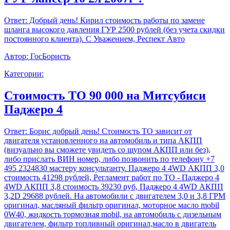
Ответ:
Добрый день! Кирил стоимость работы по замене
шланга высокого давления ГУР 2500 рублей (без учета скидки
постоянного клиента). С Уважением, Респект Авто
Автор:
ГосБористь
Категории:
Стоимость ТО 90 000 на Митсубиси
Паджеро 4
Ответ:
Борис добрый день! Стоимость ТО зависит от
двигателя установленного на автомобиль и типа АКПП
(визуально вы сможете увидеть со щупом АКПП или без),
либо прислать ВИН номер, либо позвонить по телефону +7
495 2324830 мастеру консультанту. Паджеро 4 4WD АКПП 3,0
стоимость 41298 рублей, Регламент работ по ТО - Паджеро 4
4WD АКПП 3,8 стоимость 39230 руб, Паджеро 4 4WD АКПП
3,2D 29688 рублей. На автомобили с двигателем 3,0 и 3,8 ГРМ
оригинал, масляный фильтр оригинал, моторное масло mobil
0W40, жидкость тормозная mobil, на автомобиль с дизельным
двигателем, фильтр топливный оригинал,масло в двигатель