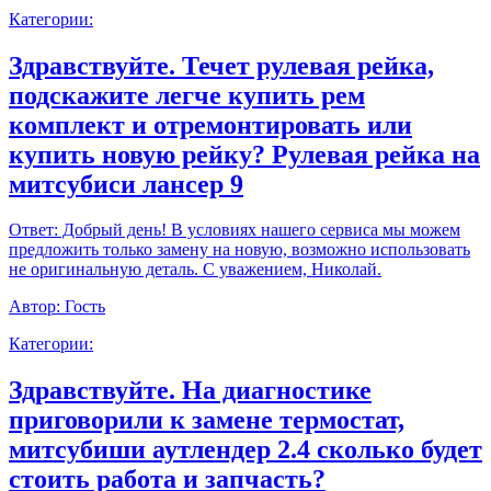
Категории:
Здравствуйте. Течет рулевая рейка,
подскажите легче купить рем
комплект и отремонтировать или
купить новую рейку? Рулевая рейка на
митсубиси лансер 9
Ответ:
Добрый день! В условиях нашего сервиса мы можем
предложить только замену на новую, возможно использовать
не оригинальную деталь. С уважением, Николай.
Автор:
Гость
Категории:
Здравствуйте. На диагностике
приговорили к замене термостат,
митсубиши аутлендер 2.4 сколько будет
стоить работа и запчасть?