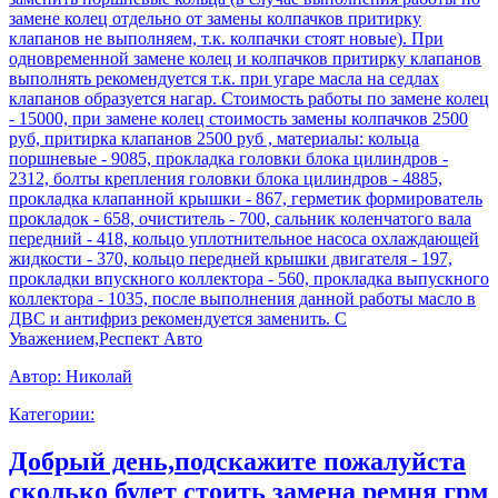
замене колец отдельно от замены колпачков притирку
клапанов не выполняем, т.к. колпачки стоят новые). При
одновременной замене колец и колпачков притирку клапанов
выполнять рекомендуется т.к. при угаре масла на седлах
клапанов образуется нагар. Стоимость работы по замене колец
- 15000, при замене колец стоимость замены колпачков 2500
руб, притирка клапанов 2500 руб , материалы: кольца
поршневые - 9085, прокладка головки блока цилиндров -
2312, болты крепления головки блока цилиндров - 4885,
прокладка клапанной крышки - 867, герметик формирователь
прокладок - 658, очиститель - 700, сальник коленчатого вала
передний - 418, кольцо уплотнительное насоса охлаждающей
жидкости - 370, кольцо передней крышки двигателя - 197,
прокладки впускного коллектора - 560, прокладка выпускного
коллектора - 1035, после выполнения данной работы масло в
ДВС и антифриз рекомендуется заменить. С
Уважением,Респект Авто
Автор:
Николай
Категории:
Добрый день,подскажите пожалуйста
сколько будет стоить замена ремня грм