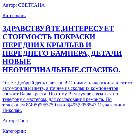
Автор:
СВЕТЛАНА
Категории:
ЗДРАВСТВУЙТЕ,ИНТЕРЕСУЕТ
СТОИМОСТЬ ПОКРАСКИ
ПЕРЕДНИХ КРЫЛЬЕВ И
ПЕРЕДНЕГО БАМПЕРА, ДЕТАЛИ
НОВЫЕ
НЕОРИГИНАЛЬНЫЕ.СПАСИБО.
Ответ:
Добрый день Светлана! Стоимость окраски зависит от
автомобиля и цвета, а точнее из скольких компонентов
состоит Ваша краска. Поэтому Вам лучше связаться по
телефону с мастером, для согласования ремонта. По
телефонам 8(495)9955759 или 8(495)9958547 С уважением,
Николай.
Автор:
Гость
Категории: