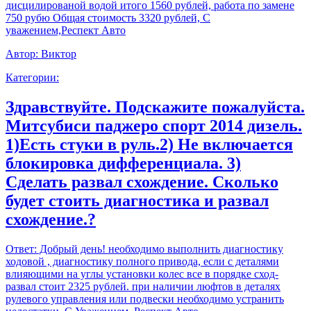
дисцилированой водой итого 1560 рублей, работа по замене
750 рубю Общая стоимость 3320 рублей, С
уважением,Респект Авто
Автор:
Виктор
Категории:
Здравствуйте. Подскажите пожалуйста.
Митсубиси паджеро спорт 2014 дизель.
1)Есть стуки в руль.2) Не включается
блокировка дифференциала. 3)
Сделать развал схождение. Сколько
будет стоить диагностика и развал
схождение.?
Ответ:
Добрый день! необходимо выполнить диагностику
ходовой , диагностику полного привода, если с деталями
влияющими на углы установки колес все в порядке сход-
развал стоит 2325 рублей. при наличии люфтов в деталях
рулевого управления или подвески необходимо устранить