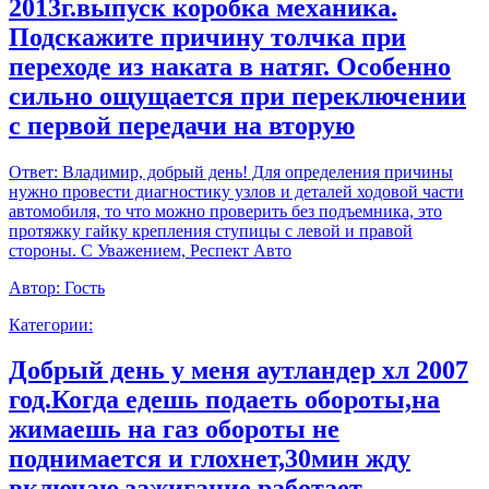
2013г.выпуск коробка механика.
Подскажите причину толчка при
переходе из наката в натяг. Особенно
сильно ощущается при переключении
с первой передачи на вторую
Ответ:
Владимир, добрый день! Для определения причины
нужно провести диагностику узлов и деталей ходовой части
автомобиля, то что можно проверить без подъемника, это
протяжку гайку крепления ступицы с левой и правой
стороны. С Уважением, Респект Авто
Автор:
Гость
Категории:
Добрый день у меня аутландер хл 2007
год.Когда едешь подаеть обороты,на
жимаешь на газ обороты не
поднимается и глохнет,30мин жду
включаю зажигание работает