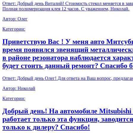
Ответ:
Добрый день Виталий! Стоимость стекол меняется в зави
Полная полимеризация клея 12 часов. С уважением, Николай.
Автор:
Олег
Категории:
Приветствую Вас ! У меня авто Митсуби
время появился звенящий металлически
в районе резонатора наблюдается харак
будет стоить данный ремонт? Спасибо 
Ответ:
Добрый день Олег! Для ответа на Ваш вопрос, предлага
Автор:
Николай
Категории:
Добрый день! На автомобиле Mitsubishi
работает только эта функция, заводитс
только к дилеру? Спасибо!