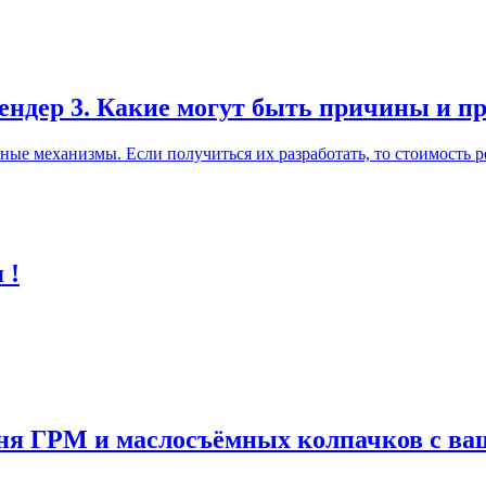
лендер 3. Какие могут быть причины и п
ные механизмы. Если получиться их разработать, то стоимость р
 !
мня ГРМ и маслосъёмных колпачков с в