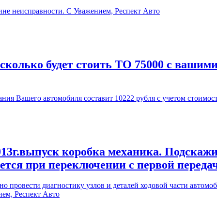
ине неисправности. С Уважением, Респект Авто
 сколько будет стоить ТО 75000 с вашим
ия Вашего автомобиля составит 10222 рубля с учетом стоимос
13г.выпуск коробка механика. Подскажи
ается при переключении с первой переда
 провести диагностику узлов и деталей ходовой части автомоби
ием, Респект Авто