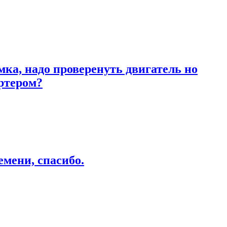
ка, надо проверенуть двигатель но
артером?
емени, спасибо.