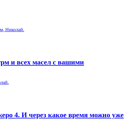
м, Николай.
грм и всех масел с вашими
лай.
еро 4. И через какое время можно уже