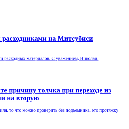
и расходниками на Митсубиси
ти расходных материалов. С уважением, Николай.
те причину толчка при переходе из
чи на вторую
ля, то что можно проверить без подъемника, это протяжку