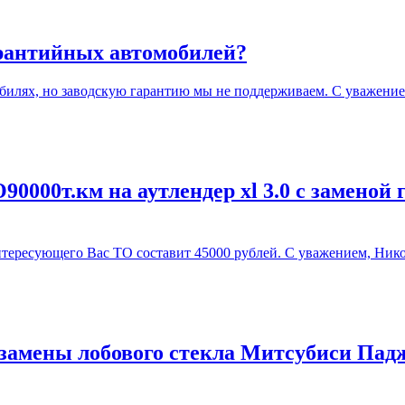
арантийных автомобилей?
илях, но заводскую гарантию мы не поддерживаем. С уважение
0000т.км на аутлендер xl 3.0 с заменой 
ересующего Вас ТО составит 45000 рублей. С уважением, Нико
замены лобового стекла Митсубиси Падж