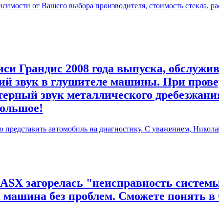
симости от Вашего выбора производителя, стоимость стекла, ра
си Грандис 2008 года выпуска, обслужив
й звук в глушителе машины. При прове
терный звук металлического дребезжания
большое!
ю представить автомобиль на диагностику. С уважением, Никола
 ASX загорелась "неисправность системы
я машина без проблем. Сможете понять в