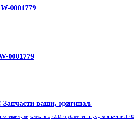
3W-0001779
3W-0001779
! Запчасти ваши, оригинал.
 за замену верхних опор 2325 рублей за штуку, за нижние 3100