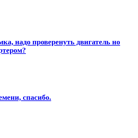
ка, надо проверенуть двигатель но
артером?
емени, спасибо.