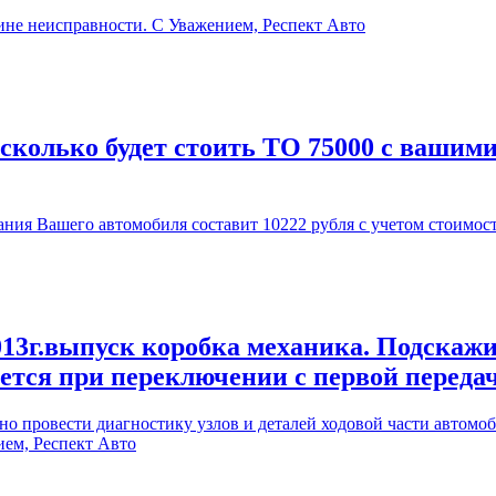
ине неисправности. С Уважением, Респект Авто
 сколько будет стоить ТО 75000 с вашим
ия Вашего автомобиля составит 10222 рубля с учетом стоимос
13г.выпуск коробка механика. Подскажи
ается при переключении с первой переда
 провести диагностику узлов и деталей ходовой части автомоби
ием, Респект Авто