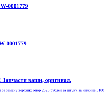
3W-0001779
3W-0001779
! Запчасти ваши, оригинал.
 за замену верхних опор 2325 рублей за штуку, за нижние 3100