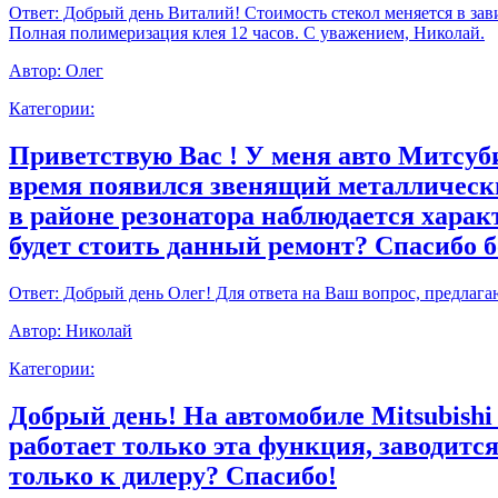
Ответ:
Добрый день Виталий! Стоимость стекол меняется в зави
Полная полимеризация клея 12 часов. С уважением, Николай.
Автор:
Олег
Категории:
Приветствую Вас ! У меня авто Митсуби
время появился звенящий металлически
в районе резонатора наблюдается харак
будет стоить данный ремонт? Спасибо 
Ответ:
Добрый день Олег! Для ответа на Ваш вопрос, предлага
Автор:
Николай
Категории:
Добрый день! На автомобиле Mitsubishi
работает только эта функция, заводитс
только к дилеру? Спасибо!