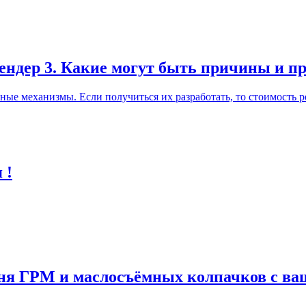
лендер 3. Какие могут быть причины и п
ные механизмы. Если получиться их разработать, то стоимость р
 !
мня ГРМ и маслосъёмных колпачков с в