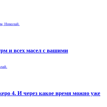
м, Николай.
грм и всех масел с вашими
лай.
еро 4. И через какое время можно уже