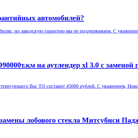
арантийных автомобилей?
илях, но заводскую гарантию мы не поддерживаем. С уважение
0000т.км на аутлендер xl 3.0 с заменой 
ересующего Вас ТО составит 45000 рублей. С уважением, Нико
замены лобового стекла Митсубиси Падж