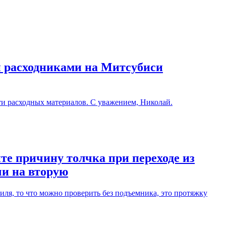
и расходниками на Митсубиси
ти расходных материалов. С уважением, Николай.
те причину толчка при переходе из
чи на вторую
ля, то что можно проверить без подъемника, это протяжку