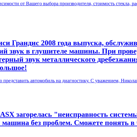
симости от Вашего выбора производителя, стоимость стекла, ра
си Грандис 2008 года выпуска, обслужив
й звук в глушителе машины. При прове
терный звук металлического дребезжания
большое!
ю представить автомобиль на диагностику. С уважением, Никола
 ASX загорелась "неисправность системы
я машина без проблем. Сможете понять в