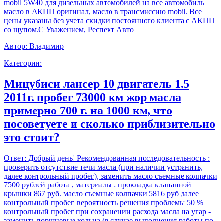
mobil 5W40 для дизельных автомобилей на все автомобиль
масло в АКПП оригинал, масло в трансмиссию mobil. Все
цены указаны без учета скидки постоянного клиента с АКПП
со щупом.С Уважением, Респект Авто
Автор:
Владимир
Категории:
Мицубиси лансер 10 двигатель 1.5
2011г. пробег 73000 км жор масла
примерно 700 г. на 1000 км, что
посоветуете и сколько приблизительно
это стоит?
Ответ:
Добрый день! Рекомендованная последовательность :
проверить отсутствие течи масла (при наличии устранить,
далее контрольный пробег), заменить масло съемные колпачки
7500 рублей работа , материалы : прокладка клапанной
крышки 867 руб. масло съемные колпачки 5816 руб далее
контрольный пробег, вероятность решения проблемы 50 %
контрольный пробег при сохранении расхода масла на угар -
заменить поршневые кольца (в случае выполнения работы по