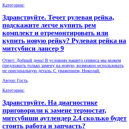
Категории:
Здравствуйте. Течет рулевая рейка,
подскажите легче купить рем
комплект и отремонтировать или
купить новую рейку? Рулевая рейка на
митсубиси лансер 9
Ответ:
Добрый день! В условиях нашего сервиса мы можем
предложить только замену на новую, возможно использовать
не оригинальную деталь. С уважением, Николай.
Автор:
Гость
Категории:
Здравствуйте. На диагностике
приговорили к замене термостат,
митсубиши аутлендер 2.4 сколько будет
стоить работа и запчасть?