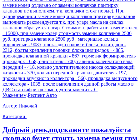
замене колец отдельно от замены колпачков притирку
клапанов не выполняем, т.к. колпачки стоят новые). При
одновременной замене колец и колпачков притирку клапанов
выполнять рекомендуется т.к. при угаре масла на седлах
клапанов образуется нагар. Стоимость работы по замене колец
- 15000, при замене колец стоимость замены колпачков 2500
руб, притирка клапанов 2500 руб , материалы: кольца
поршневые - 9085, прокладка головки блока цилиндров -
2312, болты крепления головки блока цилиндров - 4885,
прокладка клапанной крышки - 867, герметик формирователь
прокладок - 658, очиститель - 700, сальник коленчатого вала
передний - 418, кольцо уплотнительное насоса охлаждающей
жидкости - 370, кольцо передней крышки двигателя - 197,
прокладки впускного коллектора - 560, прокладка выпускного
коллектора - 1035, после выполнения данной работы масло в
ДВС и антифриз рекомендуется заменить. С
Уважением,Респект Авто
Автор:
Николай
Категории:
Добрый день,подскажите пожалуйста
сколько будет стоить замена ремня грм