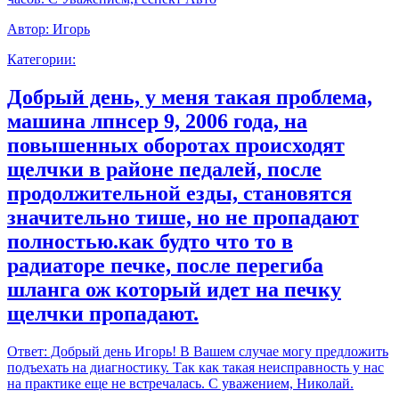
Автор:
Игорь
Категории:
Добрый день, у меня такая проблема,
машина лпнсер 9, 2006 года, на
повышенных оборотах происходят
щелчки в районе педалей, после
продолжительной езды, становятся
значительно тише, но не пропадают
полностью.как будто что то в
радиаторе печке, после перегиба
шланга ож который идет на печку
щелчки пропадают.
Ответ:
Добрый день Игорь! В Вашем случае могу предложить
подъехать на диагностику. Так как такая неисправность у нас
на практике еще не встречалась. С уважением, Николай.