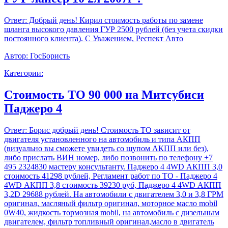
Ответ:
Добрый день! Кирил стоимость работы по замене
шланга высокого давления ГУР 2500 рублей (без учета скидки
постоянного клиента). С Уважением, Респект Авто
Автор:
ГосБористь
Категории:
Стоимость ТО 90 000 на Митсубиси
Паджеро 4
Ответ:
Борис добрый день! Стоимость ТО зависит от
двигателя установленного на автомобиль и типа АКПП
(визуально вы сможете увидеть со щупом АКПП или без),
либо прислать ВИН номер, либо позвонить по телефону +7
495 2324830 мастеру консультанту. Паджеро 4 4WD АКПП 3,0
стоимость 41298 рублей, Регламент работ по ТО - Паджеро 4
4WD АКПП 3,8 стоимость 39230 руб, Паджеро 4 4WD АКПП
3,2D 29688 рублей. На автомобили с двигателем 3,0 и 3,8 ГРМ
оригинал, масляный фильтр оригинал, моторное масло mobil
0W40, жидкость тормозная mobil, на автомобиль с дизельным
двигателем, фильтр топливный оригинал,масло в двигатель