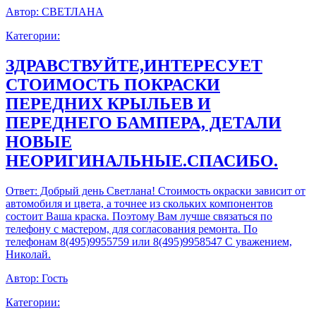
Автор:
СВЕТЛАНА
Категории:
ЗДРАВСТВУЙТЕ,ИНТЕРЕСУЕТ
СТОИМОСТЬ ПОКРАСКИ
ПЕРЕДНИХ КРЫЛЬЕВ И
ПЕРЕДНЕГО БАМПЕРА, ДЕТАЛИ
НОВЫЕ
НЕОРИГИНАЛЬНЫЕ.СПАСИБО.
Ответ:
Добрый день Светлана! Стоимость окраски зависит от
автомобиля и цвета, а точнее из скольких компонентов
состоит Ваша краска. Поэтому Вам лучше связаться по
телефону с мастером, для согласования ремонта. По
телефонам 8(495)9955759 или 8(495)9958547 С уважением,
Николай.
Автор:
Гость
Категории: