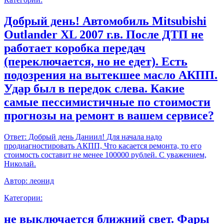
Добрый день! Автомобиль Mitsubishi
Outlander XL 2007 г.в. После ДТП не
работает коробка передач
(переключается, но не едет). Есть
подозрения на вытекшее масло АКПП.
Удар был в передок слева. Какие
самые пессимистичные по стоимости
прогнозы на ремонт в вашем сервисе?
Ответ:
Добрый день Даниил! Для начала надо
продиагностировать АКПП, Что касается ремонта, то его
стоимость составит не менее 100000 рублей. С уважением,
Николай.
Автор:
леонид
Категории:
не выключается ближний свет. Фары