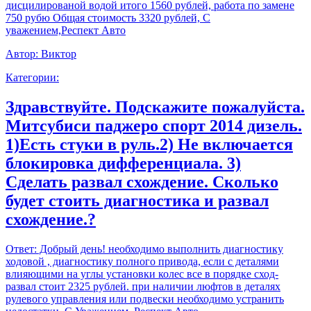
дисцилированой водой итого 1560 рублей, работа по замене
750 рубю Общая стоимость 3320 рублей, С
уважением,Респект Авто
Автор:
Виктор
Категории:
Здравствуйте. Подскажите пожалуйста.
Митсубиси паджеро спорт 2014 дизель.
1)Есть стуки в руль.2) Не включается
блокировка дифференциала. 3)
Сделать развал схождение. Сколько
будет стоить диагностика и развал
схождение.?
Ответ:
Добрый день! необходимо выполнить диагностику
ходовой , диагностику полного привода, если с деталями
влияющими на углы установки колес все в порядке сход-
развал стоит 2325 рублей. при наличии люфтов в деталях
рулевого управления или подвески необходимо устранить