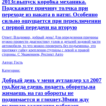
2013г.выпуск коробка механика.
Подскажите причину толчка при
переходе из наката в натяг. Особенно
сильно ощущается при переключении
с первой передачи на вторую
Ответ:
Владимир, добрый день! Для определения причины
нужно провести диагностику узлов и деталей ходовой части
автомобиля, то что можно проверить без подъемника, это
протяжку гайку крепления ступицы с левой и правой
стороны. С Уважением, Респект Авто
Автор:
Гость
Категории:
Добрый день у меня аутландер хл 2007
год.Когда едешь подаеть обороты,на
жимаешь на газ обороты не
поднимается и глохнет,30мин жду
включаю зажигание работает