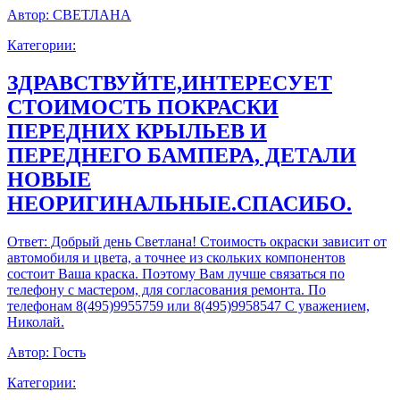
Автор:
СВЕТЛАНА
Категории:
ЗДРАВСТВУЙТЕ,ИНТЕРЕСУЕТ
СТОИМОСТЬ ПОКРАСКИ
ПЕРЕДНИХ КРЫЛЬЕВ И
ПЕРЕДНЕГО БАМПЕРА, ДЕТАЛИ
НОВЫЕ
НЕОРИГИНАЛЬНЫЕ.СПАСИБО.
Ответ:
Добрый день Светлана! Стоимость окраски зависит от
автомобиля и цвета, а точнее из скольких компонентов
состоит Ваша краска. Поэтому Вам лучше связаться по
телефону с мастером, для согласования ремонта. По
телефонам 8(495)9955759 или 8(495)9958547 С уважением,
Николай.
Автор:
Гость
Категории: