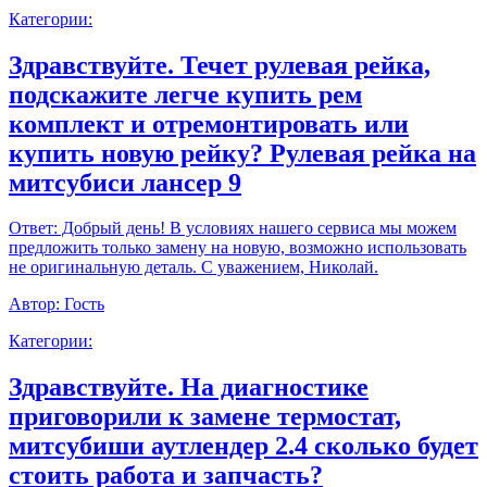
Категории:
Здравствуйте. Течет рулевая рейка,
подскажите легче купить рем
комплект и отремонтировать или
купить новую рейку? Рулевая рейка на
митсубиси лансер 9
Ответ:
Добрый день! В условиях нашего сервиса мы можем
предложить только замену на новую, возможно использовать
не оригинальную деталь. С уважением, Николай.
Автор:
Гость
Категории:
Здравствуйте. На диагностике
приговорили к замене термостат,
митсубиши аутлендер 2.4 сколько будет
стоить работа и запчасть?