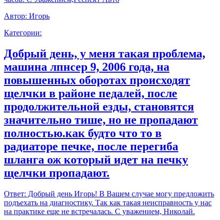
Автор:
Игорь
Категории:
Добрый день, у меня такая проблема,
машина лпнсер 9, 2006 года, на
повышенных оборотах происходят
щелчки в районе педалей, после
продолжительной езды, становятся
значительно тише, но не пропадают
полностью.как будто что то в
радиаторе печке, после перегиба
шланга ож который идет на печку
щелчки пропадают.
Ответ:
Добрый день Игорь! В Вашем случае могу предложить
подъехать на диагностику. Так как такая неисправность у нас
на практике еще не встречалась. С уважением, Николай.