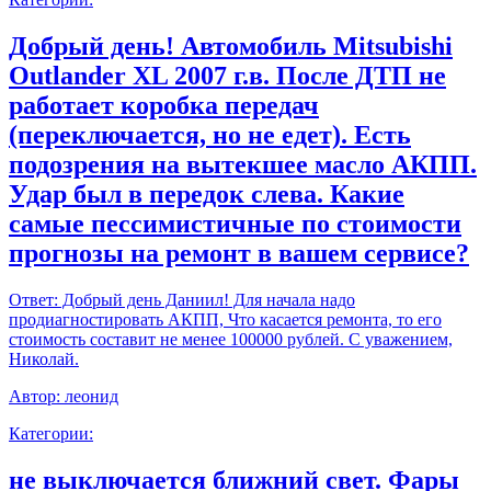
Добрый день! Автомобиль Mitsubishi
Outlander XL 2007 г.в. После ДТП не
работает коробка передач
(переключается, но не едет). Есть
подозрения на вытекшее масло АКПП.
Удар был в передок слева. Какие
самые пессимистичные по стоимости
прогнозы на ремонт в вашем сервисе?
Ответ:
Добрый день Даниил! Для начала надо
продиагностировать АКПП, Что касается ремонта, то его
стоимость составит не менее 100000 рублей. С уважением,
Николай.
Автор:
леонид
Категории:
не выключается ближний свет. Фары