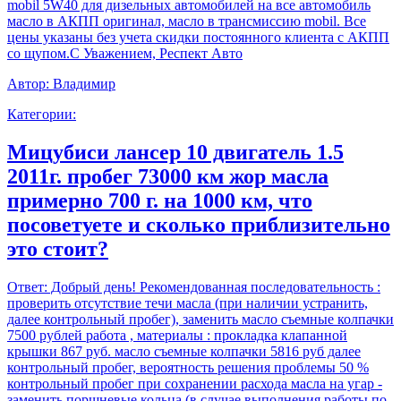
mobil 5W40 для дизельных автомобилей на все автомобиль
масло в АКПП оригинал, масло в трансмиссию mobil. Все
цены указаны без учета скидки постоянного клиента с АКПП
со щупом.С Уважением, Респект Авто
Автор:
Владимир
Категории:
Мицубиси лансер 10 двигатель 1.5
2011г. пробег 73000 км жор масла
примерно 700 г. на 1000 км, что
посоветуете и сколько приблизительно
это стоит?
Ответ:
Добрый день! Рекомендованная последовательность :
проверить отсутствие течи масла (при наличии устранить,
далее контрольный пробег), заменить масло съемные колпачки
7500 рублей работа , материалы : прокладка клапанной
крышки 867 руб. масло съемные колпачки 5816 руб далее
контрольный пробег, вероятность решения проблемы 50 %
контрольный пробег при сохранении расхода масла на угар -
заменить поршневые кольца (в случае выполнения работы по