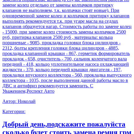
замене колец отдельно от замены колпачков притирку
клапанов не выполняем, т.к. колпачки стоят новые). При
одновременной замене колец и колпачков притирку клапанов
выполнять рекомендуется т.к. при угаре масла на седлах
клапанов образуется нагар. Стоимость работы по замене колец
- 15000, при замене колец стоимость замены колпачков 2500
руб, притирка клапанов 2500 руб , материалы: кольца
поршневые - 9085, прокладка головки блока цилиндров -
2312, болты крепления головки блока цилиндров - 4885,
прокладка клапанной крышки - 867, герметик формирователь
прокладок - 658, очиститель - 700, сальник коленчатого вала
передний - 418, кольцо уплотнительное насоса охлаждающей
жидкости - 370, кольцо передней крышки двигателя - 197,
прокладки впускного коллектора - 560, прокладка выпускного
коллектора - 1035, после выполнения данной работы масло в
ДВС и антифриз рекомендуется заменить. С
Уважением,Респект Авто
Автор:
Николай
Категории:
Добрый день,подскажите пожалуйста
сколько будет стоить замена ремня грм