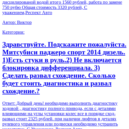
дисцилированой водой итого 1560 рублей, работа по замене
750 рубю Общая стоимость 3320 рублей, С
уважением,Респект Авто
Автор:
Виктор
Категории:
Здравствуйте. Подскажите пожалуйста.
Митсубиси паджеро спорт 2014 дизель.
1)Есть стуки в руль.2) Не включается
блокировка дифференциала. 3)
Сделать развал схождение. Сколько
будет стоить диагностика и развал
схождение.?
Ответ:
Добрый день! необходимо выполнить диагностику
ходовой , диагностику полного привода, если с деталями
влияющими на углы установки колес все в порядке сход-
развал стоит 2325 рублей. при наличии люфтов в деталях
рулевого управления или подвески необходимо устранить