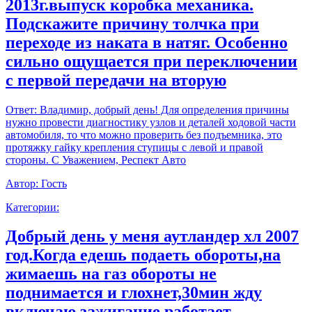
2013г.выпуск коробка механика.
Подскажите причину толчка при
переходе из наката в натяг. Особенно
сильно ощущается при переключении
с первой передачи на вторую
Ответ:
Владимир, добрый день! Для определения причины
нужно провести диагностику узлов и деталей ходовой части
автомобиля, то что можно проверить без подъемника, это
протяжку гайку крепления ступицы с левой и правой
стороны. С Уважением, Респект Авто
Автор:
Гость
Категории:
Добрый день у меня аутландер хл 2007
год.Когда едешь подаеть обороты,на
жимаешь на газ обороты не
поднимается и глохнет,30мин жду
включаю зажигание работает