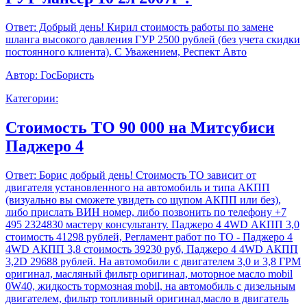
Ответ:
Добрый день! Кирил стоимость работы по замене
шланга высокого давления ГУР 2500 рублей (без учета скидки
постоянного клиента). С Уважением, Респект Авто
Автор:
ГосБористь
Категории:
Стоимость ТО 90 000 на Митсубиси
Паджеро 4
Ответ:
Борис добрый день! Стоимость ТО зависит от
двигателя установленного на автомобиль и типа АКПП
(визуально вы сможете увидеть со щупом АКПП или без),
либо прислать ВИН номер, либо позвонить по телефону +7
495 2324830 мастеру консультанту. Паджеро 4 4WD АКПП 3,0
стоимость 41298 рублей, Регламент работ по ТО - Паджеро 4
4WD АКПП 3,8 стоимость 39230 руб, Паджеро 4 4WD АКПП
3,2D 29688 рублей. На автомобили с двигателем 3,0 и 3,8 ГРМ
оригинал, масляный фильтр оригинал, моторное масло mobil
0W40, жидкость тормозная mobil, на автомобиль с дизельным
двигателем, фильтр топливный оригинал,масло в двигатель