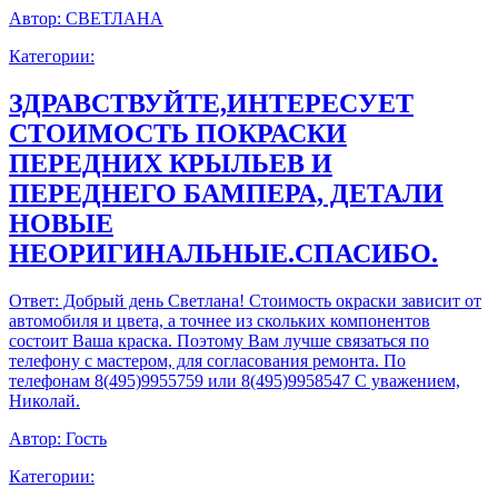
Автор:
СВЕТЛАНА
Категории:
ЗДРАВСТВУЙТЕ,ИНТЕРЕСУЕТ
СТОИМОСТЬ ПОКРАСКИ
ПЕРЕДНИХ КРЫЛЬЕВ И
ПЕРЕДНЕГО БАМПЕРА, ДЕТАЛИ
НОВЫЕ
НЕОРИГИНАЛЬНЫЕ.СПАСИБО.
Ответ:
Добрый день Светлана! Стоимость окраски зависит от
автомобиля и цвета, а точнее из скольких компонентов
состоит Ваша краска. Поэтому Вам лучше связаться по
телефону с мастером, для согласования ремонта. По
телефонам 8(495)9955759 или 8(495)9958547 С уважением,
Николай.
Автор:
Гость
Категории: