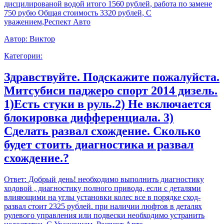
дисцилированой водой итого 1560 рублей, работа по замене
750 рубю Общая стоимость 3320 рублей, С
уважением,Респект Авто
Автор:
Виктор
Категории:
Здравствуйте. Подскажите пожалуйста.
Митсубиси паджеро спорт 2014 дизель.
1)Есть стуки в руль.2) Не включается
блокировка дифференциала. 3)
Сделать развал схождение. Сколько
будет стоить диагностика и развал
схождение.?
Ответ:
Добрый день! необходимо выполнить диагностику
ходовой , диагностику полного привода, если с деталями
влияющими на углы установки колес все в порядке сход-
развал стоит 2325 рублей. при наличии люфтов в деталях
рулевого управления или подвески необходимо устранить