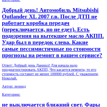
Добрый день! Автомобиль Mitsubishi
Outlander XL 2007 г.в. После ДТП не
работает коробка передач
(переключается, но не едет). Есть
подозрения на вытекшее масло АКПП.
Удар был в передок слева. Какие
самые пессимистичные по стоимости
прогнозы на ремонт в вашем сервисе?
Ответ:
Добрый день Даниил! Для начала надо
продиагностировать АКПП, Что касается ремонта, то его
стоимость составит не менее 100000 рублей. С уважением,
Николай.
Автор:
леонид
Категории:
не выключается ближний свет. Фары