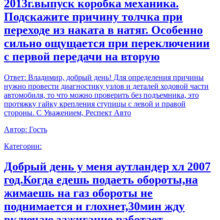
2013г.выпуск коробка механика.
Подскажите причину толчка при
переходе из наката в натяг. Особенно
сильно ощущается при переключении
с первой передачи на вторую
Ответ:
Владимир, добрый день! Для определения причины
нужно провести диагностику узлов и деталей ходовой части
автомобиля, то что можно проверить без подъемника, это
протяжку гайку крепления ступицы с левой и правой
стороны. С Уважением, Респект Авто
Автор:
Гость
Категории:
Добрый день у меня аутландер хл 2007
год.Когда едешь подаеть обороты,на
жимаешь на газ обороты не
поднимается и глохнет,30мин жду
включаю зажигание работает