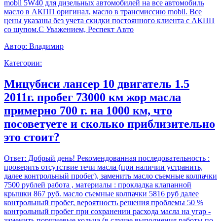
mobil 5W40 для дизельных автомобилей на все автомобиль
масло в АКПП оригинал, масло в трансмиссию mobil. Все
цены указаны без учета скидки постоянного клиента с АКПП
со щупом.С Уважением, Респект Авто
Автор:
Владимир
Категории:
Мицубиси лансер 10 двигатель 1.5
2011г. пробег 73000 км жор масла
примерно 700 г. на 1000 км, что
посоветуете и сколько приблизительно
это стоит?
Ответ:
Добрый день! Рекомендованная последовательность :
проверить отсутствие течи масла (при наличии устранить,
далее контрольный пробег), заменить масло съемные колпачки
7500 рублей работа , материалы : прокладка клапанной
крышки 867 руб. масло съемные колпачки 5816 руб далее
контрольный пробег, вероятность решения проблемы 50 %
контрольный пробег при сохранении расхода масла на угар -
заменить поршневые кольца (в случае выполнения работы по