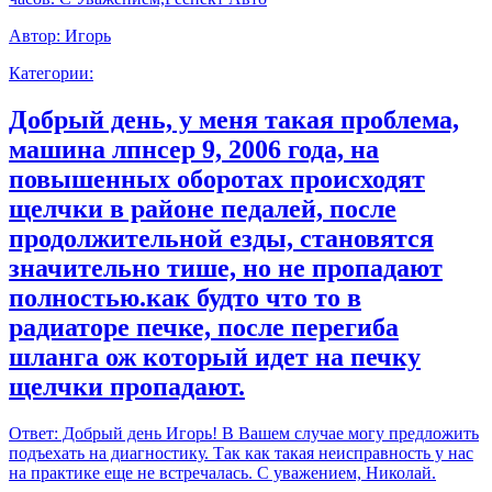
Автор:
Игорь
Категории:
Добрый день, у меня такая проблема,
машина лпнсер 9, 2006 года, на
повышенных оборотах происходят
щелчки в районе педалей, после
продолжительной езды, становятся
значительно тише, но не пропадают
полностью.как будто что то в
радиаторе печке, после перегиба
шланга ож который идет на печку
щелчки пропадают.
Ответ:
Добрый день Игорь! В Вашем случае могу предложить
подъехать на диагностику. Так как такая неисправность у нас
на практике еще не встречалась. С уважением, Николай.