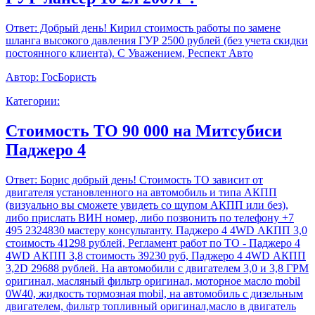
Ответ:
Добрый день! Кирил стоимость работы по замене
шланга высокого давления ГУР 2500 рублей (без учета скидки
постоянного клиента). С Уважением, Респект Авто
Автор:
ГосБористь
Категории:
Стоимость ТО 90 000 на Митсубиси
Паджеро 4
Ответ:
Борис добрый день! Стоимость ТО зависит от
двигателя установленного на автомобиль и типа АКПП
(визуально вы сможете увидеть со щупом АКПП или без),
либо прислать ВИН номер, либо позвонить по телефону +7
495 2324830 мастеру консультанту. Паджеро 4 4WD АКПП 3,0
стоимость 41298 рублей, Регламент работ по ТО - Паджеро 4
4WD АКПП 3,8 стоимость 39230 руб, Паджеро 4 4WD АКПП
3,2D 29688 рублей. На автомобили с двигателем 3,0 и 3,8 ГРМ
оригинал, масляный фильтр оригинал, моторное масло mobil
0W40, жидкость тормозная mobil, на автомобиль с дизельным
двигателем, фильтр топливный оригинал,масло в двигатель