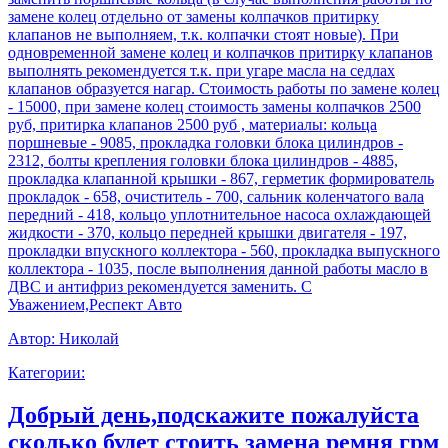
замене колец отдельно от замены колпачков притирку
клапанов не выполняем, т.к. колпачки стоят новые). При
одновременной замене колец и колпачков притирку клапанов
выполнять рекомендуется т.к. при угаре масла на седлах
клапанов образуется нагар. Стоимость работы по замене колец
- 15000, при замене колец стоимость замены колпачков 2500
руб, притирка клапанов 2500 руб , материалы: кольца
поршневые - 9085, прокладка головки блока цилиндров -
2312, болты крепления головки блока цилиндров - 4885,
прокладка клапанной крышки - 867, герметик формирователь
прокладок - 658, очиститель - 700, сальник коленчатого вала
передний - 418, кольцо уплотнительное насоса охлаждающей
жидкости - 370, кольцо передней крышки двигателя - 197,
прокладки впускного коллектора - 560, прокладка выпускного
коллектора - 1035, после выполнения данной работы масло в
ДВС и антифриз рекомендуется заменить. С
Уважением,Респект Авто
Автор:
Николай
Категории:
Добрый день,подскажите пожалуйста
сколько будет стоить замена ремня грм