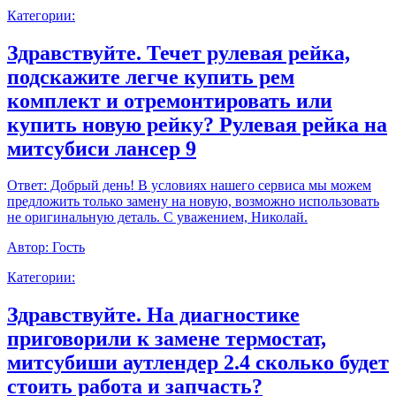
Категории:
Здравствуйте. Течет рулевая рейка,
подскажите легче купить рем
комплект и отремонтировать или
купить новую рейку? Рулевая рейка на
митсубиси лансер 9
Ответ:
Добрый день! В условиях нашего сервиса мы можем
предложить только замену на новую, возможно использовать
не оригинальную деталь. С уважением, Николай.
Автор:
Гость
Категории:
Здравствуйте. На диагностике
приговорили к замене термостат,
митсубиши аутлендер 2.4 сколько будет
стоить работа и запчасть?