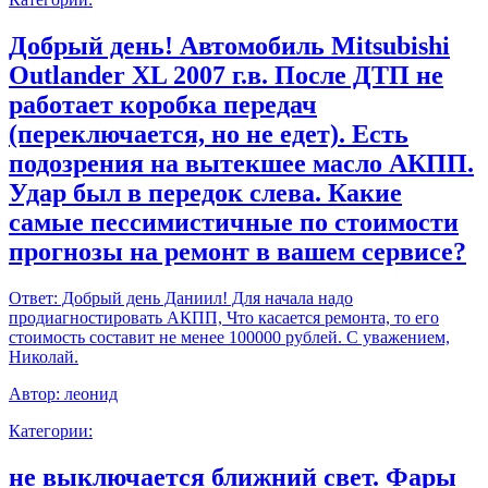
Добрый день! Автомобиль Mitsubishi
Outlander XL 2007 г.в. После ДТП не
работает коробка передач
(переключается, но не едет). Есть
подозрения на вытекшее масло АКПП.
Удар был в передок слева. Какие
самые пессимистичные по стоимости
прогнозы на ремонт в вашем сервисе?
Ответ:
Добрый день Даниил! Для начала надо
продиагностировать АКПП, Что касается ремонта, то его
стоимость составит не менее 100000 рублей. С уважением,
Николай.
Автор:
леонид
Категории:
не выключается ближний свет. Фары