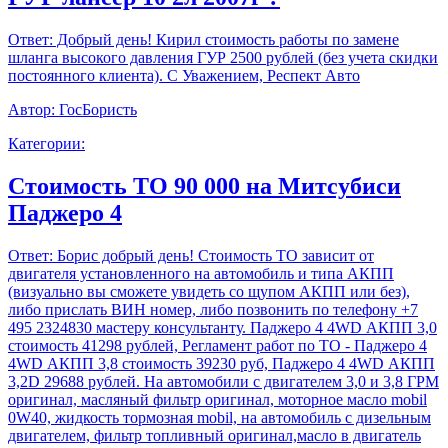
Ответ:
Добрый день! Кирил стоимость работы по замене
шланга высокого давления ГУР 2500 рублей (без учета скидки
постоянного клиента). С Уважением, Респект Авто
Автор:
ГосБористь
Категории:
Стоимость ТО 90 000 на Митсубиси
Паджеро 4
Ответ:
Борис добрый день! Стоимость ТО зависит от
двигателя установленного на автомобиль и типа АКПП
(визуально вы сможете увидеть со щупом АКПП или без),
либо прислать ВИН номер, либо позвонить по телефону +7
495 2324830 мастеру консультанту. Паджеро 4 4WD АКПП 3,0
стоимость 41298 рублей, Регламент работ по ТО - Паджеро 4
4WD АКПП 3,8 стоимость 39230 руб, Паджеро 4 4WD АКПП
3,2D 29688 рублей. На автомобили с двигателем 3,0 и 3,8 ГРМ
оригинал, масляный фильтр оригинал, моторное масло mobil
0W40, жидкость тормозная mobil, на автомобиль с дизельным
двигателем, фильтр топливный оригинал,масло в двигатель