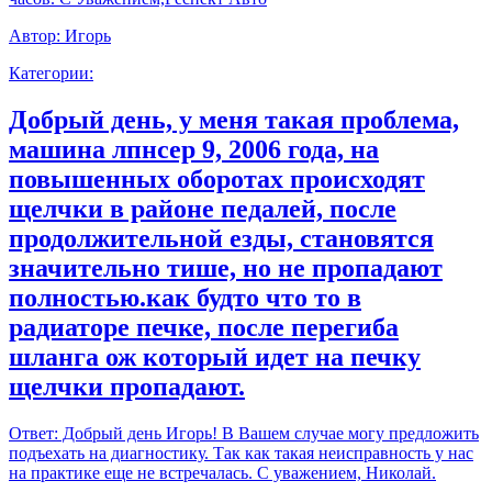
Автор:
Игорь
Категории:
Добрый день, у меня такая проблема,
машина лпнсер 9, 2006 года, на
повышенных оборотах происходят
щелчки в районе педалей, после
продолжительной езды, становятся
значительно тише, но не пропадают
полностью.как будто что то в
радиаторе печке, после перегиба
шланга ож который идет на печку
щелчки пропадают.
Ответ:
Добрый день Игорь! В Вашем случае могу предложить
подъехать на диагностику. Так как такая неисправность у нас
на практике еще не встречалась. С уважением, Николай.