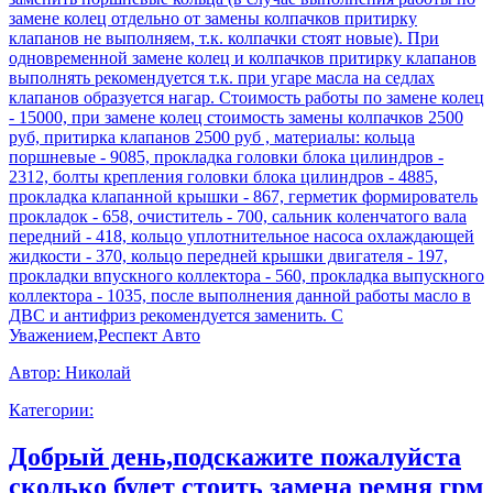
замене колец отдельно от замены колпачков притирку
клапанов не выполняем, т.к. колпачки стоят новые). При
одновременной замене колец и колпачков притирку клапанов
выполнять рекомендуется т.к. при угаре масла на седлах
клапанов образуется нагар. Стоимость работы по замене колец
- 15000, при замене колец стоимость замены колпачков 2500
руб, притирка клапанов 2500 руб , материалы: кольца
поршневые - 9085, прокладка головки блока цилиндров -
2312, болты крепления головки блока цилиндров - 4885,
прокладка клапанной крышки - 867, герметик формирователь
прокладок - 658, очиститель - 700, сальник коленчатого вала
передний - 418, кольцо уплотнительное насоса охлаждающей
жидкости - 370, кольцо передней крышки двигателя - 197,
прокладки впускного коллектора - 560, прокладка выпускного
коллектора - 1035, после выполнения данной работы масло в
ДВС и антифриз рекомендуется заменить. С
Уважением,Респект Авто
Автор:
Николай
Категории:
Добрый день,подскажите пожалуйста
сколько будет стоить замена ремня грм