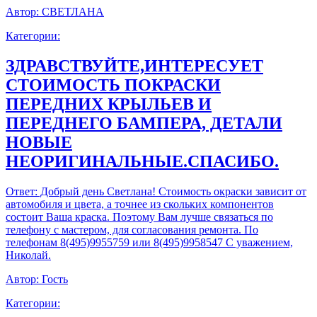
Автор:
СВЕТЛАНА
Категории:
ЗДРАВСТВУЙТЕ,ИНТЕРЕСУЕТ
СТОИМОСТЬ ПОКРАСКИ
ПЕРЕДНИХ КРЫЛЬЕВ И
ПЕРЕДНЕГО БАМПЕРА, ДЕТАЛИ
НОВЫЕ
НЕОРИГИНАЛЬНЫЕ.СПАСИБО.
Ответ:
Добрый день Светлана! Стоимость окраски зависит от
автомобиля и цвета, а точнее из скольких компонентов
состоит Ваша краска. Поэтому Вам лучше связаться по
телефону с мастером, для согласования ремонта. По
телефонам 8(495)9955759 или 8(495)9958547 С уважением,
Николай.
Автор:
Гость
Категории: