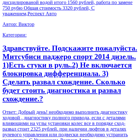
дисцилированой водой итого 1560 рублей, работа по замене
750 рубю Общая стоимость 3320 рублей, С
уважением,Респект Авто
Автор:
Виктор
Категории:
Здравствуйте. Подскажите пожалуйста.
Митсубиси паджеро спорт 2014 дизель.
1)Есть стуки в руль.2) Не включается
блокировка дифференциала. 3)
Сделать развал схождение. Сколько
будет стоить диагностика и развал
схождение.?
Ответ:
Добрый день! необходимо выполнить диагностику
ходовой , диагностику полного привода, если с деталями
влияющими на углы установки колес все в порядке сход-
развал стоит 2325 рублей. при наличии люфтов в деталях
рулевого управления или подвески необходимо устранить