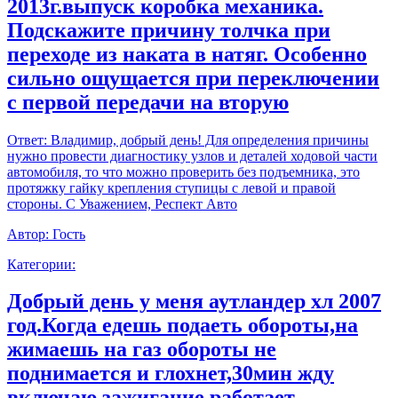
2013г.выпуск коробка механика.
Подскажите причину толчка при
переходе из наката в натяг. Особенно
сильно ощущается при переключении
с первой передачи на вторую
Ответ:
Владимир, добрый день! Для определения причины
нужно провести диагностику узлов и деталей ходовой части
автомобиля, то что можно проверить без подъемника, это
протяжку гайку крепления ступицы с левой и правой
стороны. С Уважением, Респект Авто
Автор:
Гость
Категории:
Добрый день у меня аутландер хл 2007
год.Когда едешь подаеть обороты,на
жимаешь на газ обороты не
поднимается и глохнет,30мин жду
включаю зажигание работает