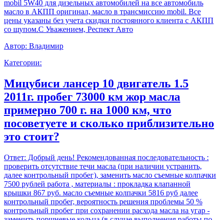
mobil 5W40 для дизельных автомобилей на все автомобиль
масло в АКПП оригинал, масло в трансмиссию mobil. Все
цены указаны без учета скидки постоянного клиента с АКПП
со щупом.С Уважением, Респект Авто
Автор:
Владимир
Категории:
Мицубиси лансер 10 двигатель 1.5
2011г. пробег 73000 км жор масла
примерно 700 г. на 1000 км, что
посоветуете и сколько приблизительно
это стоит?
Ответ:
Добрый день! Рекомендованная последовательность :
проверить отсутствие течи масла (при наличии устранить,
далее контрольный пробег), заменить масло съемные колпачки
7500 рублей работа , материалы : прокладка клапанной
крышки 867 руб. масло съемные колпачки 5816 руб далее
контрольный пробег, вероятность решения проблемы 50 %
контрольный пробег при сохранении расхода масла на угар -
заменить поршневые кольца (в случае выполнения работы по