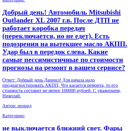
Добрый день! Автомобиль Mitsubishi
Outlander XL 2007 г.в. После ДТП не
работает коробка передач
(переключается, но не едет). Есть
подозрения на вытекшее масло АКПП.
Удар был в передок слева. Какие
самые пессимистичные по стоимости
прогнозы на ремонт в вашем сервисе?
Ответ:
Добрый день Даниил! Для начала надо
продиагностировать АКПП, Что касается ремонта, то его
стоимость составит не менее 100000 рублей. С уважением,
Николай.
Автор:
леонид
Категории:
не выключается ближний свет. Фары