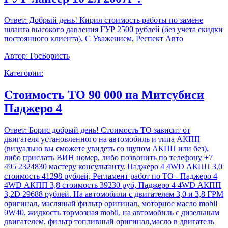
Ответ:
Добрый день! Кирил стоимость работы по замене
шланга высокого давления ГУР 2500 рублей (без учета скидки
постоянного клиента). С Уважением, Респект Авто
Автор:
ГосБористь
Категории:
Стоимость ТО 90 000 на Митсубиси
Паджеро 4
Ответ:
Борис добрый день! Стоимость ТО зависит от
двигателя установленного на автомобиль и типа АКПП
(визуально вы сможете увидеть со щупом АКПП или без),
либо прислать ВИН номер, либо позвонить по телефону +7
495 2324830 мастеру консультанту. Паджеро 4 4WD АКПП 3,0
стоимость 41298 рублей, Регламент работ по ТО - Паджеро 4
4WD АКПП 3,8 стоимость 39230 руб, Паджеро 4 4WD АКПП
3,2D 29688 рублей. На автомобили с двигателем 3,0 и 3,8 ГРМ
оригинал, масляный фильтр оригинал, моторное масло mobil
0W40, жидкость тормозная mobil, на автомобиль с дизельным
двигателем, фильтр топливный оригинал,масло в двигатель