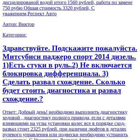
дисцилированой водой итого 1560 рублей, работа по замене
750 рубю Общая стоимость 3320 рублей, С
уважением,Респект Авто
Автор:
Виктор
Категории:
Здравствуйте. Подскажите пожалуйста.
Митсубиси паджеро спорт 2014 дизель.
1)Есть стуки в руль.2) Не включается
блокировка дифференциала. 3)
Сделать развал схождение. Сколько
будет стоить диагностика и развал
схождение.?
Ответ:
Добрый день! необходимо выполнить диагностику
ходовой , диагностику полного привода, если с деталями
влияющими на углы установки колес все в порядке сход-
развал стоит 2325 рублей. при наличии люфтов в деталях
рулевого управления или подвески необходимо устранить