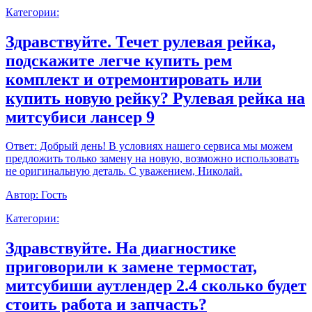
Категории:
Здравствуйте. Течет рулевая рейка,
подскажите легче купить рем
комплект и отремонтировать или
купить новую рейку? Рулевая рейка на
митсубиси лансер 9
Ответ:
Добрый день! В условиях нашего сервиса мы можем
предложить только замену на новую, возможно использовать
не оригинальную деталь. С уважением, Николай.
Автор:
Гость
Категории:
Здравствуйте. На диагностике
приговорили к замене термостат,
митсубиши аутлендер 2.4 сколько будет
стоить работа и запчасть?