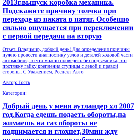
2013г.выпуск коробка механика.
Подскажите причину толчка при
переходе из наката в натяг. Особенно
сильно ощущается при переключении
с первой передачи на вторую
Ответ:
Владимир, добрый день! Для определения причины
нужно провести диагностику узлов и деталей ходовой части
автомобиля, то что можно проверить без подъемника, это
протяжку гайку крепления ступицы с левой и правой
стороны. С Уважением, Респект Авто
Автор:
Гость
Категории:
Добрый день у меня аутландер хл 2007
год.Когда едешь подаеть обороты,на
жимаешь на газ обороты не
поднимается и глохнет,30мин жду
включаю зажигание работает