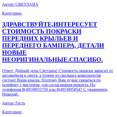
Автор:
СВЕТЛАНА
Категории:
ЗДРАВСТВУЙТЕ,ИНТЕРЕСУЕТ
СТОИМОСТЬ ПОКРАСКИ
ПЕРЕДНИХ КРЫЛЬЕВ И
ПЕРЕДНЕГО БАМПЕРА, ДЕТАЛИ
НОВЫЕ
НЕОРИГИНАЛЬНЫЕ.СПАСИБО.
Ответ:
Добрый день Светлана! Стоимость окраски зависит от
автомобиля и цвета, а точнее из скольких компонентов
состоит Ваша краска. Поэтому Вам лучше связаться по
телефону с мастером, для согласования ремонта. По
телефонам 8(495)9955759 или 8(495)9958547 С уважением,
Николай.
Автор:
Гость
Категории: