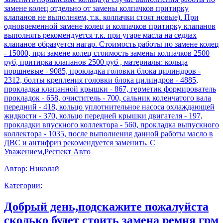
замене колец отдельно от замены колпачков притирку
клапанов не выполняем, т.к. колпачки стоят новые). При
одновременной замене колец и колпачков притирку клапанов
выполнять рекомендуется т.к. при угаре масла на седлах
клапанов образуется нагар. Стоимость работы по замене колец
- 15000, при замене колец стоимость замены колпачков 2500
руб, притирка клапанов 2500 руб , материалы: кольца
поршневые - 9085, прокладка головки блока цилиндров -
2312, болты крепления головки блока цилиндров - 4885,
прокладка клапанной крышки - 867, герметик формирователь
прокладок - 658, очиститель - 700, сальник коленчатого вала
передний - 418, кольцо уплотнительное насоса охлаждающей
жидкости - 370, кольцо передней крышки двигателя - 197,
прокладки впускного коллектора - 560, прокладка выпускного
коллектора - 1035, после выполнения данной работы масло в
ДВС и антифриз рекомендуется заменить. С
Уважением,Респект Авто
Автор:
Николай
Категории:
Добрый день,подскажите пожалуйста
сколько будет стоить замена ремня грм