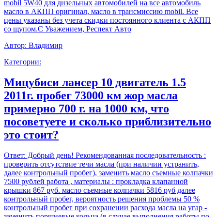
mobil 5W40 для дизельных автомобилей на все автомобиль
масло в АКПП оригинал, масло в трансмиссию mobil. Все
цены указаны без учета скидки постоянного клиента с АКПП
со щупом.С Уважением, Респект Авто
Автор:
Владимир
Категории:
Мицубиси лансер 10 двигатель 1.5
2011г. пробег 73000 км жор масла
примерно 700 г. на 1000 км, что
посоветуете и сколько приблизительно
это стоит?
Ответ:
Добрый день! Рекомендованная последовательность :
проверить отсутствие течи масла (при наличии устранить,
далее контрольный пробег), заменить масло съемные колпачки
7500 рублей работа , материалы : прокладка клапанной
крышки 867 руб. масло съемные колпачки 5816 руб далее
контрольный пробег, вероятность решения проблемы 50 %
контрольный пробег при сохранении расхода масла на угар -
заменить поршневые кольца (в случае выполнения работы по