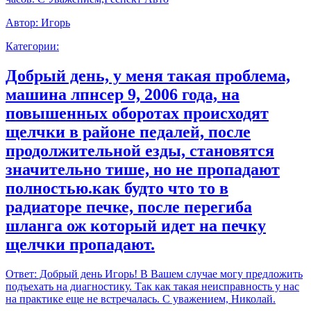
Автор:
Игорь
Категории:
Добрый день, у меня такая проблема,
машина лпнсер 9, 2006 года, на
повышенных оборотах происходят
щелчки в районе педалей, после
продолжительной езды, становятся
значительно тише, но не пропадают
полностью.как будто что то в
радиаторе печке, после перегиба
шланга ож который идет на печку
щелчки пропадают.
Ответ:
Добрый день Игорь! В Вашем случае могу предложить
подъехать на диагностику. Так как такая неисправность у нас
на практике еще не встречалась. С уважением, Николай.