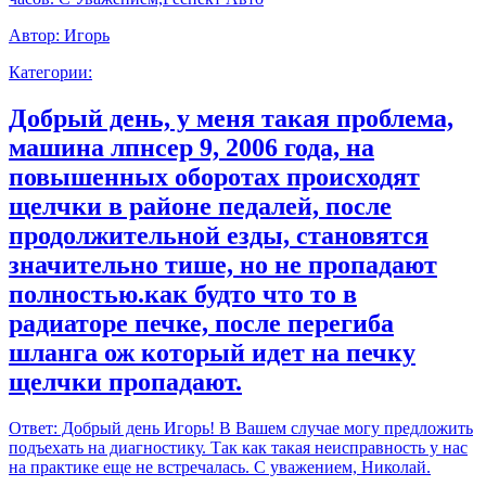
Автор:
Игорь
Категории:
Добрый день, у меня такая проблема,
машина лпнсер 9, 2006 года, на
повышенных оборотах происходят
щелчки в районе педалей, после
продолжительной езды, становятся
значительно тише, но не пропадают
полностью.как будто что то в
радиаторе печке, после перегиба
шланга ож который идет на печку
щелчки пропадают.
Ответ:
Добрый день Игорь! В Вашем случае могу предложить
подъехать на диагностику. Так как такая неисправность у нас
на практике еще не встречалась. С уважением, Николай.