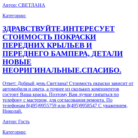
Автор:
СВЕТЛАНА
Категории:
ЗДРАВСТВУЙТЕ,ИНТЕРЕСУЕТ
СТОИМОСТЬ ПОКРАСКИ
ПЕРЕДНИХ КРЫЛЬЕВ И
ПЕРЕДНЕГО БАМПЕРА, ДЕТАЛИ
НОВЫЕ
НЕОРИГИНАЛЬНЫЕ.СПАСИБО.
Ответ:
Добрый день Светлана! Стоимость окраски зависит от
автомобиля и цвета, а точнее из скольких компонентов
состоит Ваша краска. Поэтому Вам лучше связаться по
телефону с мастером, для согласования ремонта. По
телефонам 8(495)9955759 или 8(495)9958547 С уважением,
Николай.
Автор:
Гость
Категории: