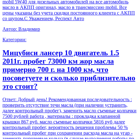
mobil 5W40 для дизельных автомобилей на все автомобиль
масло в АКПП оригинал, масло в трансмиссию mobil. Все
цены указаны без учета скидки постоянного клиента с АКПП
со щупом.С Уважением, Респект Авто
Автор:
Владимир
Категории:
Мицубиси лансер 10 двигатель 1.5
2011г. пробег 73000 км жор масла
примерно 700 г. на 1000 км, что
посоветуете и сколько приблизительно
это стоит?
Ответ:
Добрый день! Рекомендованная последовательность :
проверить отсутствие течи масла (при наличии устранить,
далее контрольный пробег), заменить масло съемные колпачки
7500 рублей работа , материалы : прокладка клапанной
крышки 867 руб. масло съемные колпачки 5816 руб далее
контрольный пробег, вероятность решения проблемы 50 %
контрольный пробег при сохранении расхода масла на угар -
заменить поршневые кольца (в случае выполнения работы по