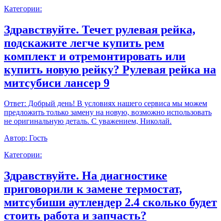
Категории:
Здравствуйте. Течет рулевая рейка,
подскажите легче купить рем
комплект и отремонтировать или
купить новую рейку? Рулевая рейка на
митсубиси лансер 9
Ответ:
Добрый день! В условиях нашего сервиса мы можем
предложить только замену на новую, возможно использовать
не оригинальную деталь. С уважением, Николай.
Автор:
Гость
Категории:
Здравствуйте. На диагностике
приговорили к замене термостат,
митсубиши аутлендер 2.4 сколько будет
стоить работа и запчасть?