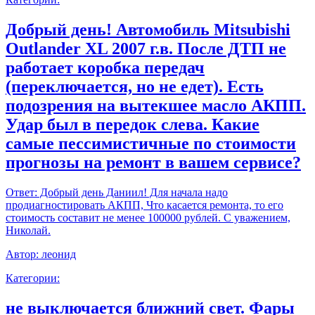
Добрый день! Автомобиль Mitsubishi
Outlander XL 2007 г.в. После ДТП не
работает коробка передач
(переключается, но не едет). Есть
подозрения на вытекшее масло АКПП.
Удар был в передок слева. Какие
самые пессимистичные по стоимости
прогнозы на ремонт в вашем сервисе?
Ответ:
Добрый день Даниил! Для начала надо
продиагностировать АКПП, Что касается ремонта, то его
стоимость составит не менее 100000 рублей. С уважением,
Николай.
Автор:
леонид
Категории:
не выключается ближний свет. Фары