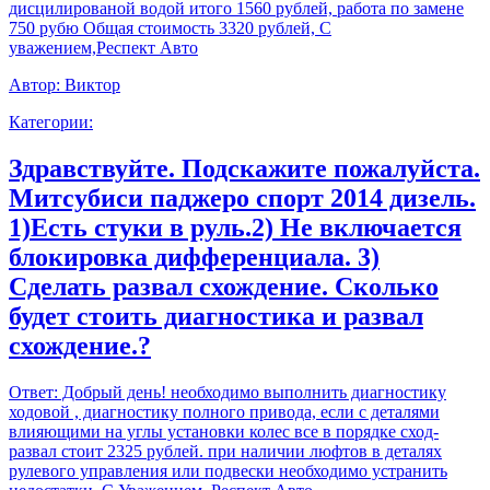
дисцилированой водой итого 1560 рублей, работа по замене
750 рубю Общая стоимость 3320 рублей, С
уважением,Респект Авто
Автор:
Виктор
Категории:
Здравствуйте. Подскажите пожалуйста.
Митсубиси паджеро спорт 2014 дизель.
1)Есть стуки в руль.2) Не включается
блокировка дифференциала. 3)
Сделать развал схождение. Сколько
будет стоить диагностика и развал
схождение.?
Ответ:
Добрый день! необходимо выполнить диагностику
ходовой , диагностику полного привода, если с деталями
влияющими на углы установки колес все в порядке сход-
развал стоит 2325 рублей. при наличии люфтов в деталях
рулевого управления или подвески необходимо устранить