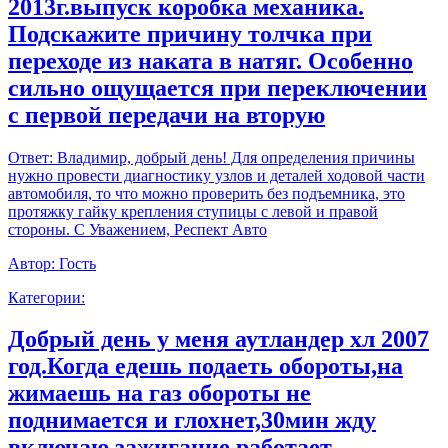
2013г.выпуск коробка механика.
Подскажите причину толчка при
переходе из наката в натяг. Особенно
сильно ощущается при переключении
с первой передачи на вторую
Ответ:
Владимир, добрый день! Для определения причины
нужно провести диагностику узлов и деталей ходовой части
автомобиля, то что можно проверить без подъемника, это
протяжку гайку крепления ступицы с левой и правой
стороны. С Уважением, Респект Авто
Автор:
Гость
Категории:
Добрый день у меня аутландер хл 2007
год.Когда едешь подаеть обороты,на
жимаешь на газ обороты не
поднимается и глохнет,30мин жду
включаю зажигание работает