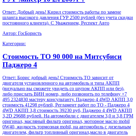
Ответ:
Добрый день! Кирил стоимость работы по замене
шланга высокого давления ГУР 2500 рублей (без учета скидки
постоянного клиента). С Уважением, Респект Авто
Автор:
ГосБористь
Категории:
Стоимость ТО 90 000 на Митсубиси
Паджеро 4
Ответ:
Борис добрый день! Стоимость ТО зависит от
двигателя установленного на автомобиль и типа АКПП
(визуально вы сможете увидеть со щупом АКПП или без),
либо прислать ВИН номер, либо позвонить по телефону +7
495 2324830 мастеру консультанту. Паджеро 4 4WD АКПП 3,0
стоимость 41298 рублей, Регламент работ по ТО - Паджеро 4
4WD АКПП 3,8 стоимость 39230 руб, Паджеро 4 4WD АКПП
3,2D 29688 рублей. На автомобили с двигателем 3,0 и 3,8 ГРМ
оригинал, масляный фильтр оригинал, моторное масло mobil
0W40, жидкость тормозная mobil, на автомобиль с дизельным
двигателем, фильтр топливный оригинал,масло в двигатель