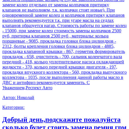
замене колец отдельно от замены колпачков притирку
клапанов не выполняем, т.к. колпачки стоят новые). При
одновременной замене колец и колпачков притирку клапанов
выполнять рекомендуется т.к. при угаре масла на седлах
клапанов образуется нагар. Стоимость работы по замене колец
- 15000, при замене колец стоимость замены колпачков 2500
руб, притирка клапанов 2500 руб , материалы: кольца
поршневые - 9085, прокладка головки блока цилиндров -
2312, болты крепления головки блока цилиндров - 4885,
прокладка клапанной крышки - 867, герметик формирователь
прокладок - 658, очиститель - 700, сальник коленчатого вала
передний - 418, кольцо уплотнительное насоса охлаждающей
жидкости - 370, кольцо передней крышки двигателя - 197,
прокладки впускного коллектора - 560, прокладка выпускного
коллектора - 1035, после выполнения данной работы масло в
ДВС и антифриз рекомендуется заменить. С
Уважением,Респект Авто
Автор:
Николай
Категории:
Добрый день,подскажите пожалуйста
сколько будет стоить замена ремня грм