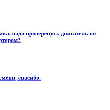
ка, надо проверенуть двигатель но
артером?
емени, спасибо.