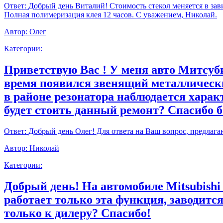
Ответ:
Добрый день Виталий! Стоимость стекол меняется в зави
Полная полимеризация клея 12 часов. С уважением, Николай.
Автор:
Олег
Категории:
Приветствую Вас ! У меня авто Митсуби
время появился звенящий металлически
в районе резонатора наблюдается харак
будет стоить данный ремонт? Спасибо 
Ответ:
Добрый день Олег! Для ответа на Ваш вопрос, предлага
Автор:
Николай
Категории:
Добрый день! На автомобиле Mitsubishi
работает только эта функция, заводитс
только к дилеру? Спасибо!