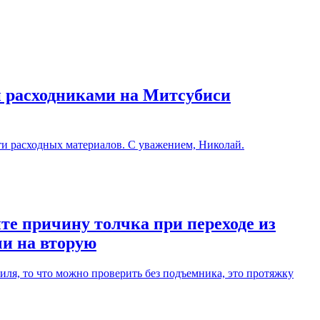
и расходниками на Митсубиси
ти расходных материалов. С уважением, Николай.
те причину толчка при переходе из
чи на вторую
ля, то что можно проверить без подъемника, это протяжку