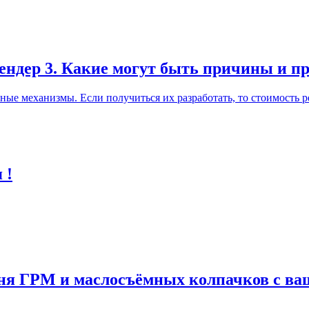
лендер 3. Какие могут быть причины и п
ные механизмы. Если получиться их разработать, то стоимость р
 !
мня ГРМ и маслосъёмных колпачков с в