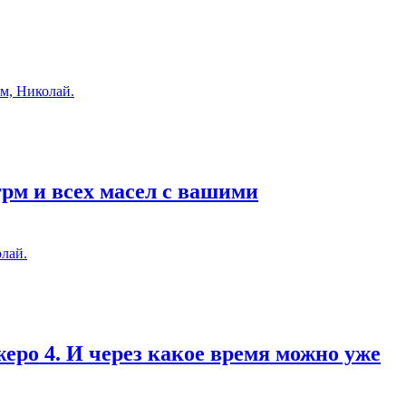
м, Николай.
грм и всех масел с вашими
лай.
еро 4. И через какое время можно уже