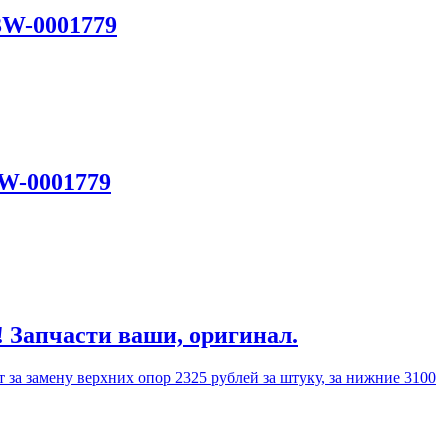
3W-0001779
3W-0001779
! Запчасти ваши, оригинал.
 за замену верхних опор 2325 рублей за штуку, за нижние 3100