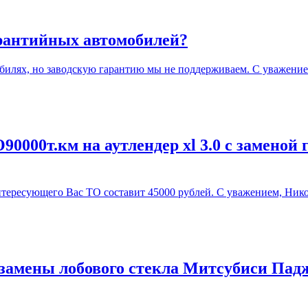
арантийных автомобилей?
илях, но заводскую гарантию мы не поддерживаем. С уважение
0000т.км на аутлендер xl 3.0 с заменой 
ересующего Вас ТО составит 45000 рублей. С уважением, Нико
замены лобового стекла Митсубиси Падж