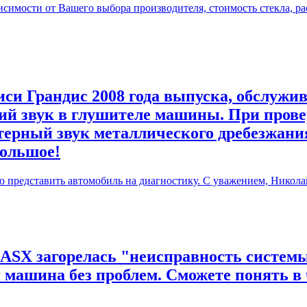
симости от Вашего выбора производителя, стоимость стекла, ра
си Грандис 2008 года выпуска, обслужив
й звук в глушителе машины. При прове
терный звук металлического дребезжания
большое!
ю представить автомобиль на диагностику. С уважением, Никола
 ASX загорелась "неисправность системы
я машина без проблем. Сможете понять в