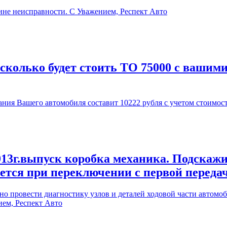
ине неисправности. С Уважением, Респект Авто
 сколько будет стоить ТО 75000 с вашим
ия Вашего автомобиля составит 10222 рубля с учетом стоимос
13г.выпуск коробка механика. Подскажи
ается при переключении с первой переда
 провести диагностику узлов и деталей ходовой части автомоби
ием, Респект Авто