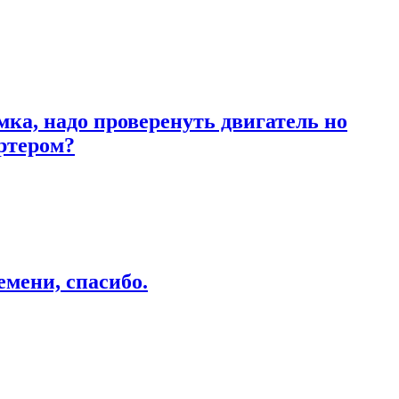
ка, надо проверенуть двигатель но
артером?
емени, спасибо.