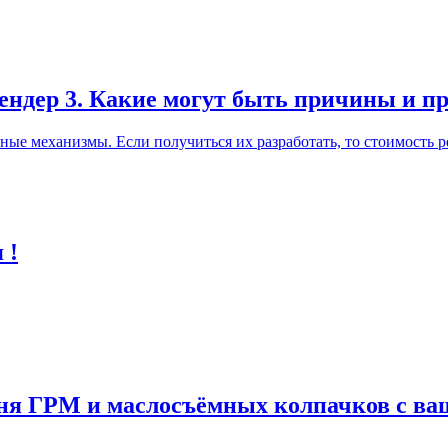
лендер 3. Какие могут быть причины и п
ные механизмы. Если получиться их разработать, то стоимость р
 !
мня ГРМ и маслосъёмных колпачков с в