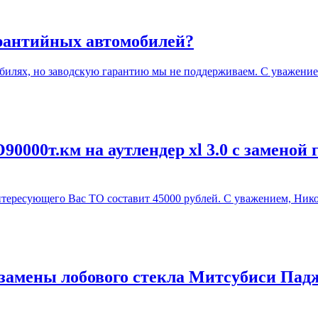
арантийных автомобилей?
илях, но заводскую гарантию мы не поддерживаем. С уважение
0000т.км на аутлендер xl 3.0 с заменой 
ересующего Вас ТО составит 45000 рублей. С уважением, Нико
замены лобового стекла Митсубиси Падж