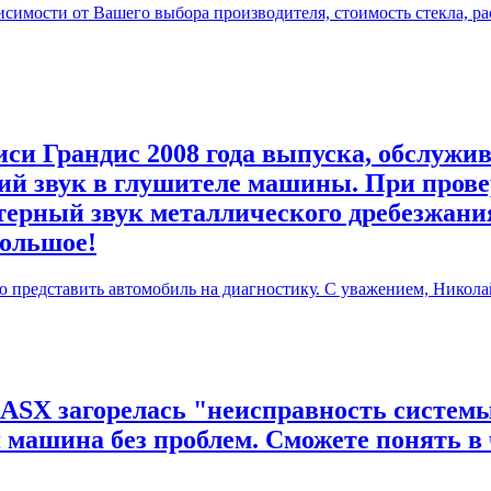
симости от Вашего выбора производителя, стоимость стекла, ра
си Грандис 2008 года выпуска, обслужив
й звук в глушителе машины. При прове
терный звук металлического дребезжания
большое!
ю представить автомобиль на диагностику. С уважением, Никола
 ASX загорелась "неисправность системы
я машина без проблем. Сможете понять в