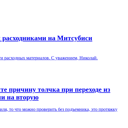
и расходниками на Митсубиси
ти расходных материалов. С уважением, Николай.
те причину толчка при переходе из
чи на вторую
ля, то что можно проверить без подъемника, это протяжку