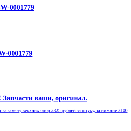
3W-0001779
3W-0001779
! Запчасти ваши, оригинал.
 за замену верхних опор 2325 рублей за штуку, за нижние 3100