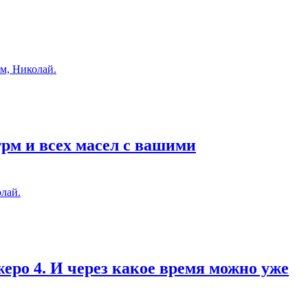
м, Николай.
грм и всех масел с вашими
лай.
еро 4. И через какое время можно уже