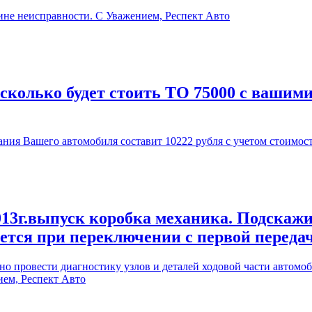
ине неисправности. С Уважением, Респект Авто
 сколько будет стоить ТО 75000 с вашим
ия Вашего автомобиля составит 10222 рубля с учетом стоимос
13г.выпуск коробка механика. Подскажи
ается при переключении с первой переда
 провести диагностику узлов и деталей ходовой части автомоби
ием, Респект Авто