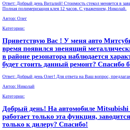
Ответ:
Добрый день Виталий! Стоимость стекол меняется в зави
Полная полимеризация клея 12 часов. С уважением, Николай.
Автор:
Олег
Категории:
Приветствую Вас ! У меня авто Митсуби
время появился звенящий металлически
в районе резонатора наблюдается харак
будет стоить данный ремонт? Спасибо 
Ответ:
Добрый день Олег! Для ответа на Ваш вопрос, предлага
Автор:
Николай
Категории:
Добрый день! На автомобиле Mitsubishi
работает только эта функция, заводитс
только к дилеру? Спасибо!