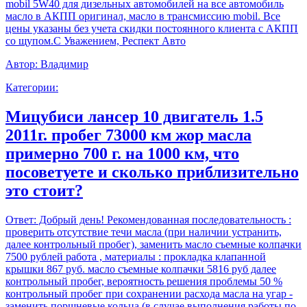
mobil 5W40 для дизельных автомобилей на все автомобиль
масло в АКПП оригинал, масло в трансмиссию mobil. Все
цены указаны без учета скидки постоянного клиента с АКПП
со щупом.С Уважением, Респект Авто
Автор:
Владимир
Категории:
Мицубиси лансер 10 двигатель 1.5
2011г. пробег 73000 км жор масла
примерно 700 г. на 1000 км, что
посоветуете и сколько приблизительно
это стоит?
Ответ:
Добрый день! Рекомендованная последовательность :
проверить отсутствие течи масла (при наличии устранить,
далее контрольный пробег), заменить масло съемные колпачки
7500 рублей работа , материалы : прокладка клапанной
крышки 867 руб. масло съемные колпачки 5816 руб далее
контрольный пробег, вероятность решения проблемы 50 %
контрольный пробег при сохранении расхода масла на угар -
заменить поршневые кольца (в случае выполнения работы по