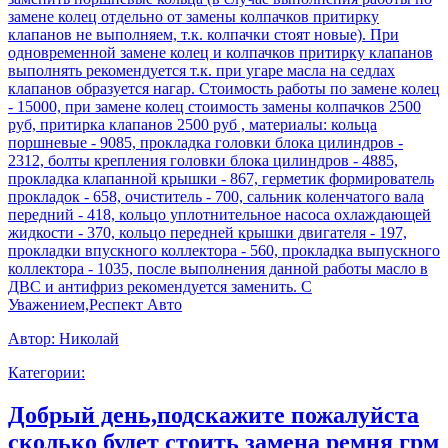
замене колец отдельно от замены колпачков притирку
клапанов не выполняем, т.к. колпачки стоят новые). При
одновременной замене колец и колпачков притирку клапанов
выполнять рекомендуется т.к. при угаре масла на седлах
клапанов образуется нагар. Стоимость работы по замене колец
- 15000, при замене колец стоимость замены колпачков 2500
руб, притирка клапанов 2500 руб , материалы: кольца
поршневые - 9085, прокладка головки блока цилиндров -
2312, болты крепления головки блока цилиндров - 4885,
прокладка клапанной крышки - 867, герметик формирователь
прокладок - 658, очиститель - 700, сальник коленчатого вала
передний - 418, кольцо уплотнительное насоса охлаждающей
жидкости - 370, кольцо передней крышки двигателя - 197,
прокладки впускного коллектора - 560, прокладка выпускного
коллектора - 1035, после выполнения данной работы масло в
ДВС и антифриз рекомендуется заменить. С
Уважением,Респект Авто
Автор:
Николай
Категории:
Добрый день,подскажите пожалуйста
сколько будет стоить замена ремня грм