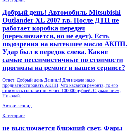
Добрый день! Автомобиль Mitsubishi
Outlander XL 2007 г.в. После ДТП не
работает коробка передач
(переключается, но не едет). Есть
подозрения на вытекшее масло АКПП.
Удар был в передок слева. Какие
самые пессимистичные по стоимости
прогнозы на ремонт в вашем сервисе?
Ответ:
Добрый день Даниил! Для начала надо
продиагностировать АКПП, Что касается ремонта, то его
стоимость составит не менее 100000 рублей. С уважением,
Николай.
Автор:
леонид
Категории:
не выключается ближний свет. Фары