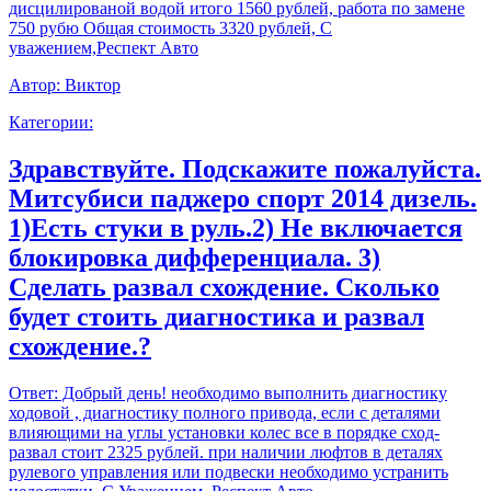
дисцилированой водой итого 1560 рублей, работа по замене
750 рубю Общая стоимость 3320 рублей, С
уважением,Респект Авто
Автор:
Виктор
Категории:
Здравствуйте. Подскажите пожалуйста.
Митсубиси паджеро спорт 2014 дизель.
1)Есть стуки в руль.2) Не включается
блокировка дифференциала. 3)
Сделать развал схождение. Сколько
будет стоить диагностика и развал
схождение.?
Ответ:
Добрый день! необходимо выполнить диагностику
ходовой , диагностику полного привода, если с деталями
влияющими на углы установки колес все в порядке сход-
развал стоит 2325 рублей. при наличии люфтов в деталях
рулевого управления или подвески необходимо устранить