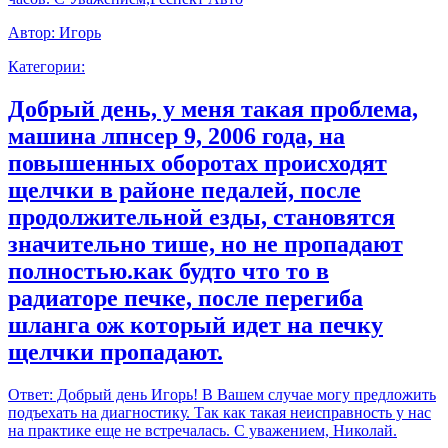
Автор:
Игорь
Категории:
Добрый день, у меня такая проблема,
машина лпнсер 9, 2006 года, на
повышенных оборотах происходят
щелчки в районе педалей, после
продолжительной езды, становятся
значительно тише, но не пропадают
полностью.как будто что то в
радиаторе печке, после перегиба
шланга ож который идет на печку
щелчки пропадают.
Ответ:
Добрый день Игорь! В Вашем случае могу предложить
подъехать на диагностику. Так как такая неисправность у нас
на практике еще не встречалась. С уважением, Николай.