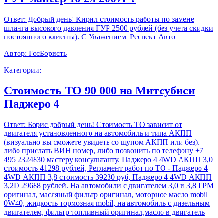
Ответ:
Добрый день! Кирил стоимость работы по замене
шланга высокого давления ГУР 2500 рублей (без учета скидки
постоянного клиента). С Уважением, Респект Авто
Автор:
ГосБористь
Категории:
Стоимость ТО 90 000 на Митсубиси
Паджеро 4
Ответ:
Борис добрый день! Стоимость ТО зависит от
двигателя установленного на автомобиль и типа АКПП
(визуально вы сможете увидеть со щупом АКПП или без),
либо прислать ВИН номер, либо позвонить по телефону +7
495 2324830 мастеру консультанту. Паджеро 4 4WD АКПП 3,0
стоимость 41298 рублей, Регламент работ по ТО - Паджеро 4
4WD АКПП 3,8 стоимость 39230 руб, Паджеро 4 4WD АКПП
3,2D 29688 рублей. На автомобили с двигателем 3,0 и 3,8 ГРМ
оригинал, масляный фильтр оригинал, моторное масло mobil
0W40, жидкость тормозная mobil, на автомобиль с дизельным
двигателем, фильтр топливный оригинал,масло в двигатель