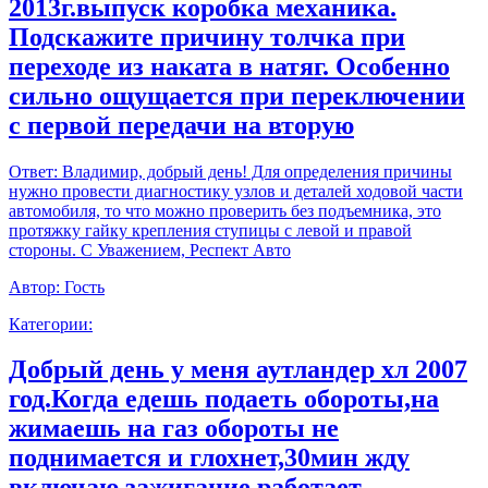
2013г.выпуск коробка механика.
Подскажите причину толчка при
переходе из наката в натяг. Особенно
сильно ощущается при переключении
с первой передачи на вторую
Ответ:
Владимир, добрый день! Для определения причины
нужно провести диагностику узлов и деталей ходовой части
автомобиля, то что можно проверить без подъемника, это
протяжку гайку крепления ступицы с левой и правой
стороны. С Уважением, Респект Авто
Автор:
Гость
Категории:
Добрый день у меня аутландер хл 2007
год.Когда едешь подаеть обороты,на
жимаешь на газ обороты не
поднимается и глохнет,30мин жду
включаю зажигание работает