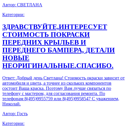
Автор:
СВЕТЛАНА
Категории:
ЗДРАВСТВУЙТЕ,ИНТЕРЕСУЕТ
СТОИМОСТЬ ПОКРАСКИ
ПЕРЕДНИХ КРЫЛЬЕВ И
ПЕРЕДНЕГО БАМПЕРА, ДЕТАЛИ
НОВЫЕ
НЕОРИГИНАЛЬНЫЕ.СПАСИБО.
Ответ:
Добрый день Светлана! Стоимость окраски зависит от
автомобиля и цвета, а точнее из скольких компонентов
состоит Ваша краска. Поэтому Вам лучше связаться по
телефону с мастером, для согласования ремонта. По
телефонам 8(495)9955759 или 8(495)9958547 С уважением,
Николай.
Автор:
Гость
Категории: