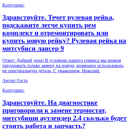
Категории:
Здравствуйте. Течет рулевая рейка,
подскажите легче купить рем
комплект и отремонтировать или
купить новую рейку? Рулевая рейка на
митсубиси лансер 9
Ответ:
Добрый день! В условиях нашего сервиса мы можем
предложить только замену на новую, возможно использовать
не оригинальную деталь. С уважением, Николай.
Автор:
Гость
Категории:
Здравствуйте. На диагностике
приговорили к замене термостат,
митсубиши аутлендер 2.4 сколько будет
стоить работа и запчасть?