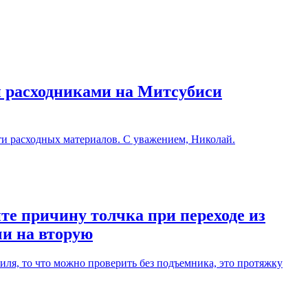
и расходниками на Митсубиси
ти расходных материалов. С уважением, Николай.
те причину толчка при переходе из
чи на вторую
ля, то что можно проверить без подъемника, это протяжку