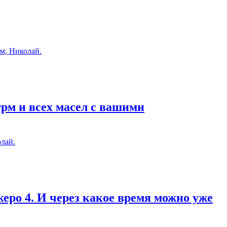
м, Николай.
грм и всех масел с вашими
лай.
еро 4. И через какое время можно уже