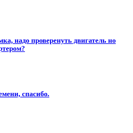
ка, надо проверенуть двигатель но
артером?
емени, спасибо.