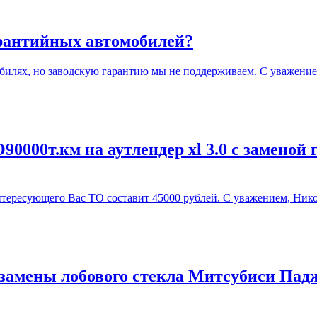
арантийных автомобилей?
илях, но заводскую гарантию мы не поддерживаем. С уважение
0000т.км на аутлендер xl 3.0 с заменой 
ересующего Вас ТО составит 45000 рублей. С уважением, Нико
замены лобового стекла Митсубиси Падж