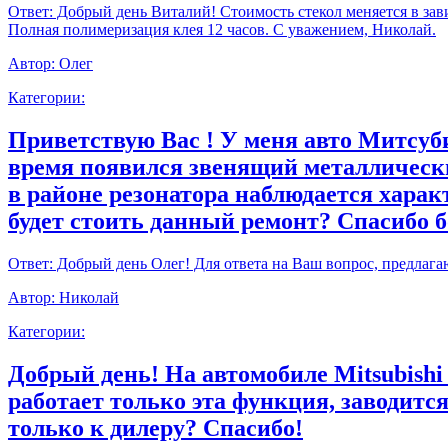
Ответ:
Добрый день Виталий! Стоимость стекол меняется в зави
Полная полимеризация клея 12 часов. С уважением, Николай.
Автор:
Олег
Категории:
Приветствую Вас ! У меня авто Митсуби
время появился звенящий металлически
в районе резонатора наблюдается харак
будет стоить данный ремонт? Спасибо 
Ответ:
Добрый день Олег! Для ответа на Ваш вопрос, предлага
Автор:
Николай
Категории:
Добрый день! На автомобиле Mitsubishi
работает только эта функция, заводитс
только к дилеру? Спасибо!