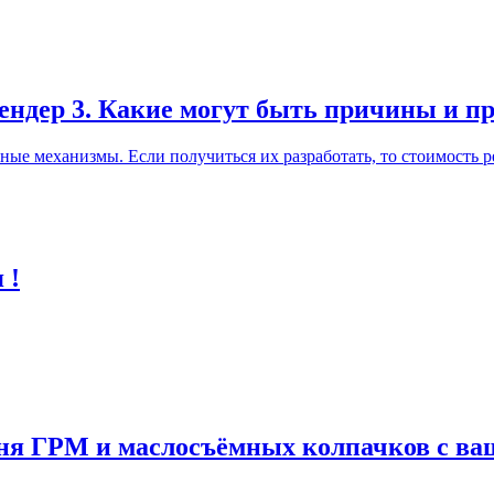
лендер 3. Какие могут быть причины и п
ные механизмы. Если получиться их разработать, то стоимость р
 !
мня ГРМ и маслосъёмных колпачков с в