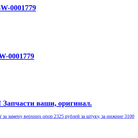
3W-0001779
3W-0001779
! Запчасти ваши, оригинал.
 за замену верхних опор 2325 рублей за штуку, за нижние 3100