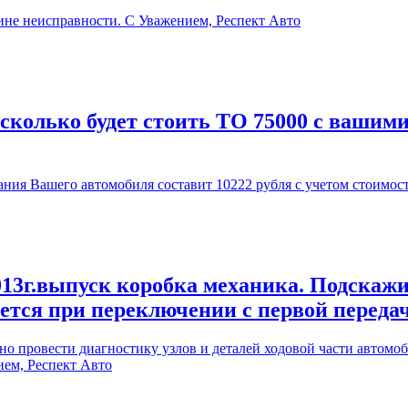
ине неисправности. С Уважением, Респект Авто
 сколько будет стоить ТО 75000 с вашим
ия Вашего автомобиля составит 10222 рубля с учетом стоимос
13г.выпуск коробка механика. Подскажи
ается при переключении с первой переда
 провести диагностику узлов и деталей ходовой части автомоби
ием, Респект Авто