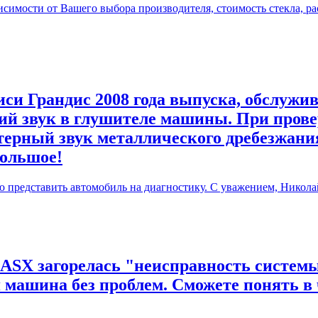
симости от Вашего выбора производителя, стоимость стекла, ра
си Грандис 2008 года выпуска, обслужив
й звук в глушителе машины. При прове
терный звук металлического дребезжания
большое!
ю представить автомобиль на диагностику. С уважением, Никола
 ASX загорелась "неисправность системы
я машина без проблем. Сможете понять в