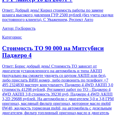
Ответ:
Добрый день! Кирил стоимость работы по замене
шланга высокого давления ГУР 2500 рублей (без учета скидки
постоянного клиента). С Уважением, Респект Авто
Автор:
ГосБористь
Категории:
Стоимость ТО 90 000 на Митсубиси
Паджеро 4
Ответ:
Борис добрый день! Стоимость ТО зависит от
двигателя установленного на автомобиль и типа АКПП
(визуально вы сможете увидеть со щупом АКПП или без),
либо прислать ВИН номер, либо позвонить по телефону +7
495 2324830 мастеру консультанту. Паджеро 4 4WD АКПП 3,0
стоимость 41298 рублей, Регламент работ по ТО - Паджеро 4
4WD АКПП 3,8 стоимость 39230 руб, Паджеро 4 4WD АКПП
3,2D 29688 рублей. На автомобили с двигателем 3,0 и 3,8 ГРМ
оригинал, масляный фильтр оригинал, моторное масло mobil
0W40, жидкость тормозная mobil, на автомобиль с дизельным
двигателем, фильтр топливный оригинал,масло в двигатель