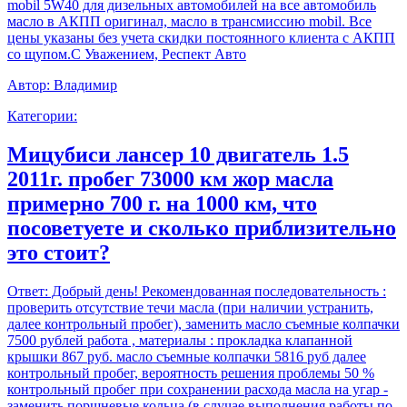
mobil 5W40 для дизельных автомобилей на все автомобиль
масло в АКПП оригинал, масло в трансмиссию mobil. Все
цены указаны без учета скидки постоянного клиента с АКПП
со щупом.С Уважением, Респект Авто
Автор:
Владимир
Категории:
Мицубиси лансер 10 двигатель 1.5
2011г. пробег 73000 км жор масла
примерно 700 г. на 1000 км, что
посоветуете и сколько приблизительно
это стоит?
Ответ:
Добрый день! Рекомендованная последовательность :
проверить отсутствие течи масла (при наличии устранить,
далее контрольный пробег), заменить масло съемные колпачки
7500 рублей работа , материалы : прокладка клапанной
крышки 867 руб. масло съемные колпачки 5816 руб далее
контрольный пробег, вероятность решения проблемы 50 %
контрольный пробег при сохранении расхода масла на угар -
заменить поршневые кольца (в случае выполнения работы по