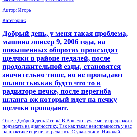
Автор:
Игорь
Категории:
Добрый день, у меня такая проблема,
машина лпнсер 9, 2006 года, на
повышенных оборотах происходят
щелчки в районе педалей, после
продолжительной езды, становятся
значительно тише, но не пропадают
полностью.как будто что то в
радиаторе печке, после перегиба
шланга ож который идет на печку
щелчки пропадают.
Ответ:
Добрый день Игорь! В Вашем случае могу предложить
подъехать на диагностику. Так как такая неисправность у нас
на практике еще не встречалась. С уважением, Николай.