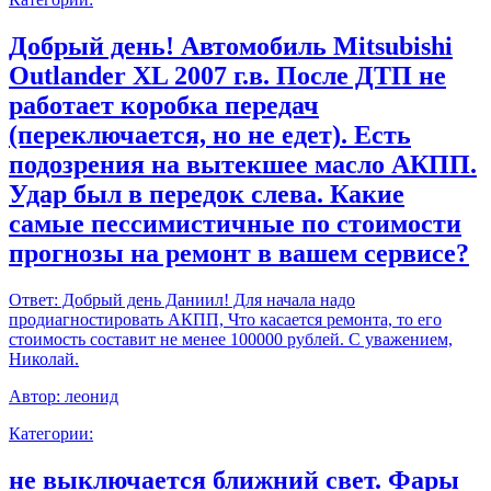
Добрый день! Автомобиль Mitsubishi
Outlander XL 2007 г.в. После ДТП не
работает коробка передач
(переключается, но не едет). Есть
подозрения на вытекшее масло АКПП.
Удар был в передок слева. Какие
самые пессимистичные по стоимости
прогнозы на ремонт в вашем сервисе?
Ответ:
Добрый день Даниил! Для начала надо
продиагностировать АКПП, Что касается ремонта, то его
стоимость составит не менее 100000 рублей. С уважением,
Николай.
Автор:
леонид
Категории:
не выключается ближний свет. Фары