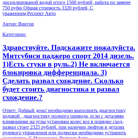
дисцилированой водой итого 1560 рублей, работа по замене
750 рубю Общая стоимость 3320 рублей, С
уважением,Респект Авто
Автор:
Виктор
Категории:
Здравствуйте. Подскажите пожалуйста.
Митсубиси паджеро спорт 2014 дизель.
1)Есть стуки в руль.2) Не включается
блокировка дифференциала. 3)
Сделать развал схождение. Сколько
будет стоить диагностика и развал
схождение.?
Ответ:
Добрый день! необходимо выполнить диагностику
ходовой , диагностику полного привода, если с деталями
влияющими на углы установки колес все в порядке сход-
развал стоит 2325 рублей. при наличии люфтов в деталях
рулевого управления или подвески необходимо устранить