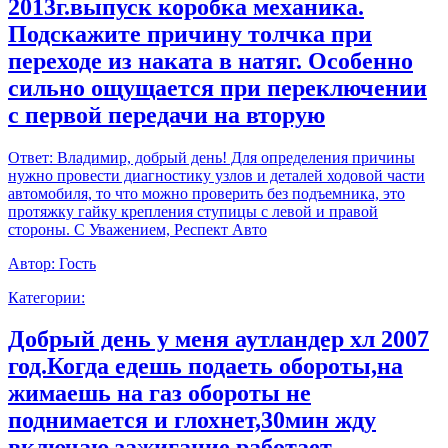
2013г.выпуск коробка механика.
Подскажите причину толчка при
переходе из наката в натяг. Особенно
сильно ощущается при переключении
с первой передачи на вторую
Ответ:
Владимир, добрый день! Для определения причины
нужно провести диагностику узлов и деталей ходовой части
автомобиля, то что можно проверить без подъемника, это
протяжку гайку крепления ступицы с левой и правой
стороны. С Уважением, Респект Авто
Автор:
Гость
Категории:
Добрый день у меня аутландер хл 2007
год.Когда едешь подаеть обороты,на
жимаешь на газ обороты не
поднимается и глохнет,30мин жду
включаю зажигание работает