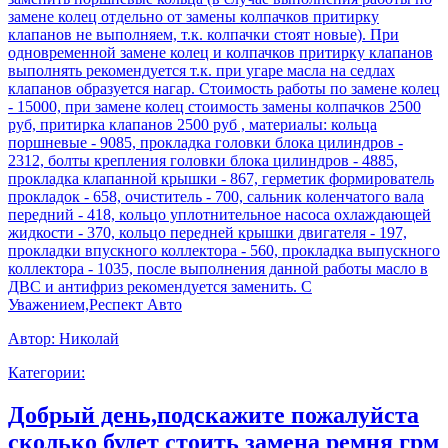
замене колец отдельно от замены колпачков притирку
клапанов не выполняем, т.к. колпачки стоят новые). При
одновременной замене колец и колпачков притирку клапанов
выполнять рекомендуется т.к. при угаре масла на седлах
клапанов образуется нагар. Стоимость работы по замене колец
- 15000, при замене колец стоимость замены колпачков 2500
руб, притирка клапанов 2500 руб , материалы: кольца
поршневые - 9085, прокладка головки блока цилиндров -
2312, болты крепления головки блока цилиндров - 4885,
прокладка клапанной крышки - 867, герметик формирователь
прокладок - 658, очиститель - 700, сальник коленчатого вала
передний - 418, кольцо уплотнительное насоса охлаждающей
жидкости - 370, кольцо передней крышки двигателя - 197,
прокладки впускного коллектора - 560, прокладка выпускного
коллектора - 1035, после выполнения данной работы масло в
ДВС и антифриз рекомендуется заменить. С
Уважением,Респект Авто
Автор:
Николай
Категории:
Добрый день,подскажите пожалуйста
сколько будет стоить замена ремня грм