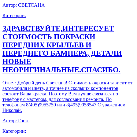
Автор:
СВЕТЛАНА
Категории:
ЗДРАВСТВУЙТЕ,ИНТЕРЕСУЕТ
СТОИМОСТЬ ПОКРАСКИ
ПЕРЕДНИХ КРЫЛЬЕВ И
ПЕРЕДНЕГО БАМПЕРА, ДЕТАЛИ
НОВЫЕ
НЕОРИГИНАЛЬНЫЕ.СПАСИБО.
Ответ:
Добрый день Светлана! Стоимость окраски зависит от
автомобиля и цвета, а точнее из скольких компонентов
состоит Ваша краска. Поэтому Вам лучше связаться по
телефону с мастером, для согласования ремонта. По
телефонам 8(495)9955759 или 8(495)9958547 С уважением,
Николай.
Автор:
Гость
Категории: