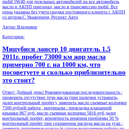
mobil 5W40 для дизельных автомобилей на все автомобиль
масло в АКПП оригинал, масло в трансмиссию mobil. Все
цены указаны без учета скидки постоянного клиента с АКПП
со щупом.С Уважением, Респект Авто
Автор:
Владимир
Категории:
Мицубиси лансер 10 двигатель 1.5
2011г. пробег 73000 км жор масла
примерно 700 г. на 1000 км, что
посоветуете и сколько приблизительно
это стоит?
Ответ:
Добрый день! Рекомендованная последовательность :
проверить отсутствие течи масла (при наличии устранить,
далее контрольный пробег), заменить масло съемные колпачки
7500 рублей работа , материалы : прокладка клапанной
крышки 867 руб. масло съемные колпачки 5816 руб далее
контрольный пробег, вероятность решения проблемы 50 %
контрольный пробег при сохранении расхода масла на угар -
заменить поршневые кольца (в случае выполнения работы по