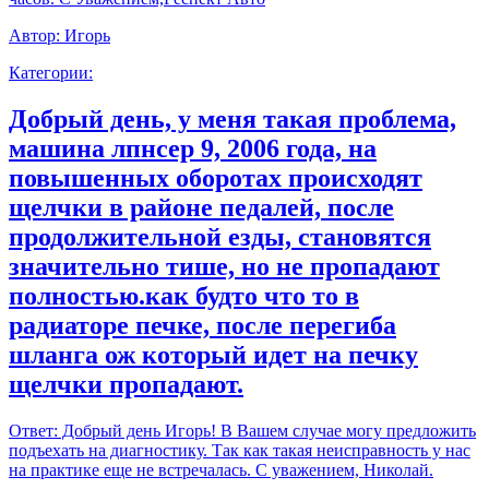
Автор:
Игорь
Категории:
Добрый день, у меня такая проблема,
машина лпнсер 9, 2006 года, на
повышенных оборотах происходят
щелчки в районе педалей, после
продолжительной езды, становятся
значительно тише, но не пропадают
полностью.как будто что то в
радиаторе печке, после перегиба
шланга ож который идет на печку
щелчки пропадают.
Ответ:
Добрый день Игорь! В Вашем случае могу предложить
подъехать на диагностику. Так как такая неисправность у нас
на практике еще не встречалась. С уважением, Николай.