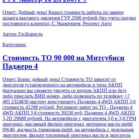
Ответ:
Добрый день! Кирил стоимость работы по замене
шланга высокого давления ГУР 2500 рублей (без учета скидки
постоянного клиента). С Уважением, Респект Авто
Автор:
ГосБористь
Категории:
Стоимость ТО 90 000 на Митсубиси
Паджеро 4
Ответ:
Борис добрый день! Стоимость ТО зависит от
двигателя установленного на автомобиль и типа АКПП
(визуально вы сможете увидеть со щупом АКПП или без),
либо прислать ВИН номер, либо позвонить по телефону +7
495 2324830 мастеру консультанту. Паджеро 4 4WD АКПП 3,0
стоимость 41298 рублей, Регламент работ по ТО - Паджеро 4
4WD АКПП 3,8 стоимость 39230 руб, Паджеро 4 4WD АКПП
3,2D 29688 рублей. На автомобили с двигателем 3,0 и 3,8 ГРМ
оригинал, масляный фильтр оригинал, моторное масло mobil
0W40, жидкость тормозная mobil, на автомобиль с дизельным
двигателем, фильтр топливный оригинал,масло в двигатель