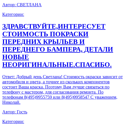
Автор:
СВЕТЛАНА
Категории:
ЗДРАВСТВУЙТЕ,ИНТЕРЕСУЕТ
СТОИМОСТЬ ПОКРАСКИ
ПЕРЕДНИХ КРЫЛЬЕВ И
ПЕРЕДНЕГО БАМПЕРА, ДЕТАЛИ
НОВЫЕ
НЕОРИГИНАЛЬНЫЕ.СПАСИБО.
Ответ:
Добрый день Светлана! Стоимость окраски зависит от
автомобиля и цвета, а точнее из скольких компонентов
состоит Ваша краска. Поэтому Вам лучше связаться по
телефону с мастером, для согласования ремонта. По
телефонам 8(495)9955759 или 8(495)9958547 С уважением,
Николай.
Автор:
Гость
Категории: