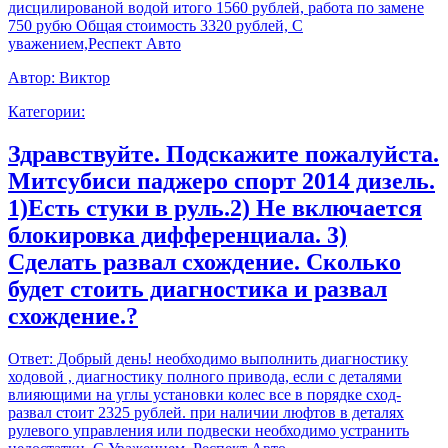
дисцилированой водой итого 1560 рублей, работа по замене
750 рубю Общая стоимость 3320 рублей, С
уважением,Респект Авто
Автор:
Виктор
Категории:
Здравствуйте. Подскажите пожалуйста.
Митсубиси паджеро спорт 2014 дизель.
1)Есть стуки в руль.2) Не включается
блокировка дифференциала. 3)
Сделать развал схождение. Сколько
будет стоить диагностика и развал
схождение.?
Ответ:
Добрый день! необходимо выполнить диагностику
ходовой , диагностику полного привода, если с деталями
влияющими на углы установки колес все в порядке сход-
развал стоит 2325 рублей. при наличии люфтов в деталях
рулевого управления или подвески необходимо устранить