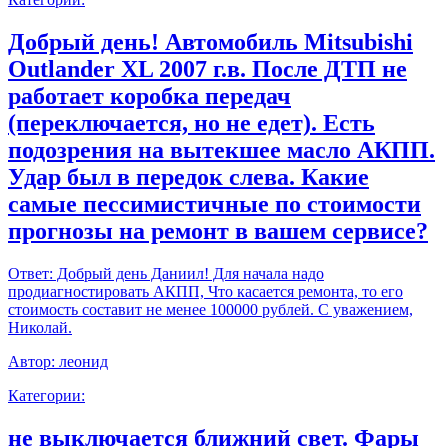
Добрый день! Автомобиль Mitsubishi
Outlander XL 2007 г.в. После ДТП не
работает коробка передач
(переключается, но не едет). Есть
подозрения на вытекшее масло АКПП.
Удар был в передок слева. Какие
самые пессимистичные по стоимости
прогнозы на ремонт в вашем сервисе?
Ответ:
Добрый день Даниил! Для начала надо
продиагностировать АКПП, Что касается ремонта, то его
стоимость составит не менее 100000 рублей. С уважением,
Николай.
Автор:
леонид
Категории:
не выключается ближний свет. Фары