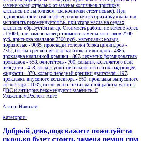
замене колец отдельно от замены колпачков притирку
клапанов не выполняем, т.к. колпачки стоят новые). При
одновременной замене колец и колпачков притирку клапанов
выполнять рекомендуется т.к. при угаре масла на седлах
клапанов образуется нагар. Стоимость работы по замене колец
- 15000, при замене колец стоимость замены колпачков 2500
руб, притирка клапанов 2500 руб , материалы: кольца
поршневые - 9085, прокладка головки блока цилиндров -
2312, болты крепления головки блока цилиндров - 4885,
прокладка клапанной крышки - 867, герметик формирователь
прокладок - 658, очиститель - 700, сальник коленчатого вала
передний - 418, кольцо уплотнительное насоса охлаждающей
жидкости - 370, кольцо передней крышки двигателя - 197,
прокладки впускного коллектора - 560, прокладка выпускного
коллектора - 1035, после выполнения данной работы масло в
ДВС и антифриз рекомендуется заменить. С
Уважением,Респект Авто
Автор:
Николай
Категории:
Добрый день,подскажите пожалуйста
сколько будет стоить замена ремня грм