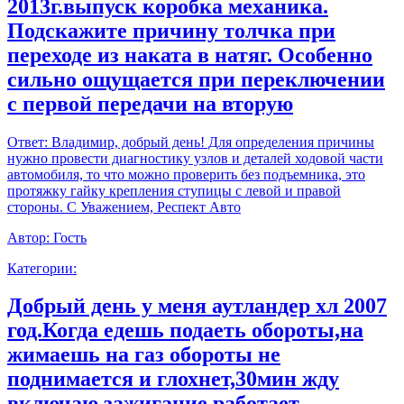
2013г.выпуск коробка механика.
Подскажите причину толчка при
переходе из наката в натяг. Особенно
сильно ощущается при переключении
с первой передачи на вторую
Ответ:
Владимир, добрый день! Для определения причины
нужно провести диагностику узлов и деталей ходовой части
автомобиля, то что можно проверить без подъемника, это
протяжку гайку крепления ступицы с левой и правой
стороны. С Уважением, Респект Авто
Автор:
Гость
Категории:
Добрый день у меня аутландер хл 2007
год.Когда едешь подаеть обороты,на
жимаешь на газ обороты не
поднимается и глохнет,30мин жду
включаю зажигание работает