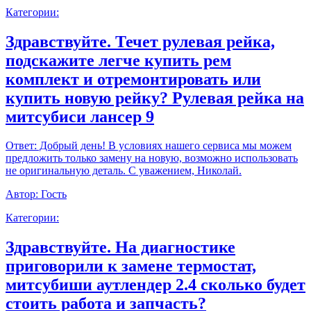
Категории:
Здравствуйте. Течет рулевая рейка,
подскажите легче купить рем
комплект и отремонтировать или
купить новую рейку? Рулевая рейка на
митсубиси лансер 9
Ответ:
Добрый день! В условиях нашего сервиса мы можем
предложить только замену на новую, возможно использовать
не оригинальную деталь. С уважением, Николай.
Автор:
Гость
Категории:
Здравствуйте. На диагностике
приговорили к замене термостат,
митсубиши аутлендер 2.4 сколько будет
стоить работа и запчасть?