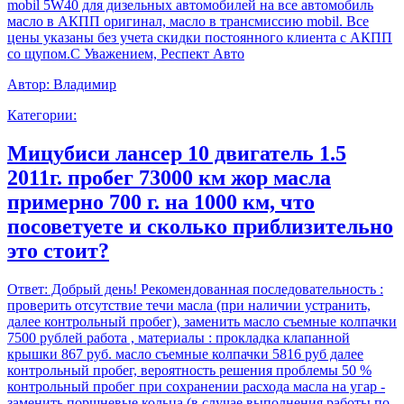
mobil 5W40 для дизельных автомобилей на все автомобиль
масло в АКПП оригинал, масло в трансмиссию mobil. Все
цены указаны без учета скидки постоянного клиента с АКПП
со щупом.С Уважением, Респект Авто
Автор:
Владимир
Категории:
Мицубиси лансер 10 двигатель 1.5
2011г. пробег 73000 км жор масла
примерно 700 г. на 1000 км, что
посоветуете и сколько приблизительно
это стоит?
Ответ:
Добрый день! Рекомендованная последовательность :
проверить отсутствие течи масла (при наличии устранить,
далее контрольный пробег), заменить масло съемные колпачки
7500 рублей работа , материалы : прокладка клапанной
крышки 867 руб. масло съемные колпачки 5816 руб далее
контрольный пробег, вероятность решения проблемы 50 %
контрольный пробег при сохранении расхода масла на угар -
заменить поршневые кольца (в случае выполнения работы по