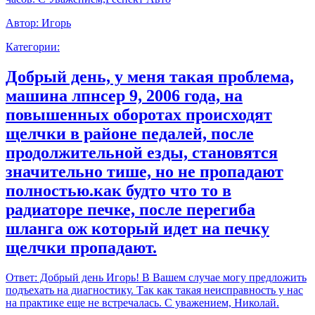
Автор:
Игорь
Категории:
Добрый день, у меня такая проблема,
машина лпнсер 9, 2006 года, на
повышенных оборотах происходят
щелчки в районе педалей, после
продолжительной езды, становятся
значительно тише, но не пропадают
полностью.как будто что то в
радиаторе печке, после перегиба
шланга ож который идет на печку
щелчки пропадают.
Ответ:
Добрый день Игорь! В Вашем случае могу предложить
подъехать на диагностику. Так как такая неисправность у нас
на практике еще не встречалась. С уважением, Николай.