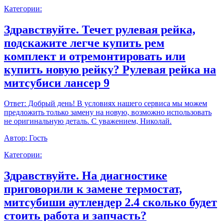
Категории:
Здравствуйте. Течет рулевая рейка,
подскажите легче купить рем
комплект и отремонтировать или
купить новую рейку? Рулевая рейка на
митсубиси лансер 9
Ответ:
Добрый день! В условиях нашего сервиса мы можем
предложить только замену на новую, возможно использовать
не оригинальную деталь. С уважением, Николай.
Автор:
Гость
Категории:
Здравствуйте. На диагностике
приговорили к замене термостат,
митсубиши аутлендер 2.4 сколько будет
стоить работа и запчасть?