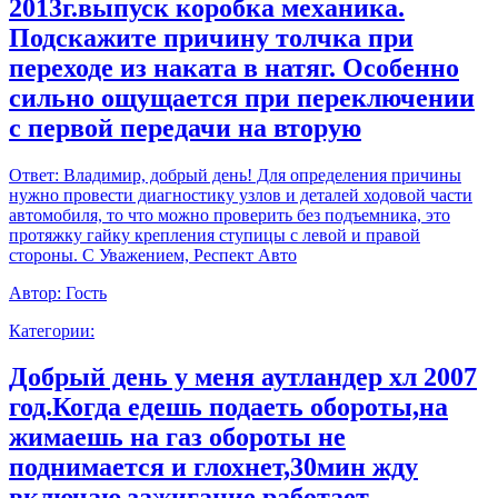
2013г.выпуск коробка механика.
Подскажите причину толчка при
переходе из наката в натяг. Особенно
сильно ощущается при переключении
с первой передачи на вторую
Ответ:
Владимир, добрый день! Для определения причины
нужно провести диагностику узлов и деталей ходовой части
автомобиля, то что можно проверить без подъемника, это
протяжку гайку крепления ступицы с левой и правой
стороны. С Уважением, Респект Авто
Автор:
Гость
Категории:
Добрый день у меня аутландер хл 2007
год.Когда едешь подаеть обороты,на
жимаешь на газ обороты не
поднимается и глохнет,30мин жду
включаю зажигание работает