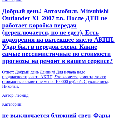
Добрый день! Автомобиль Mitsubishi
Outlander XL 2007 г.в. После ДТП не
работает коробка передач
(переключается, но не едет). Есть
подозрения на вытекшее масло АКПП.
Удар был в передок слева. Какие
самые пессимистичные по стоимости
прогнозы на ремонт в вашем сервисе?
Ответ:
Добрый день Даниил! Для начала надо
продиагностировать АКПП, Что касается ремонта, то его
стоимость составит не менее 100000 рублей. С уважением,
Николай.
Автор:
леонид
Категории:
не выключается ближний свет. Фары