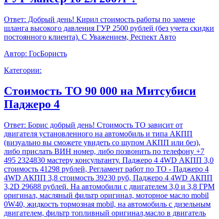
Ответ:
Добрый день! Кирил стоимость работы по замене
шланга высокого давления ГУР 2500 рублей (без учета скидки
постоянного клиента). С Уважением, Респект Авто
Автор:
ГосБористь
Категории:
Стоимость ТО 90 000 на Митсубиси
Паджеро 4
Ответ:
Борис добрый день! Стоимость ТО зависит от
двигателя установленного на автомобиль и типа АКПП
(визуально вы сможете увидеть со щупом АКПП или без),
либо прислать ВИН номер, либо позвонить по телефону +7
495 2324830 мастеру консультанту. Паджеро 4 4WD АКПП 3,0
стоимость 41298 рублей, Регламент работ по ТО - Паджеро 4
4WD АКПП 3,8 стоимость 39230 руб, Паджеро 4 4WD АКПП
3,2D 29688 рублей. На автомобили с двигателем 3,0 и 3,8 ГРМ
оригинал, масляный фильтр оригинал, моторное масло mobil
0W40, жидкость тормозная mobil, на автомобиль с дизельным
двигателем, фильтр топливный оригинал,масло в двигатель