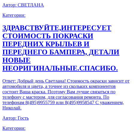
Автор:
СВЕТЛАНА
Категории:
ЗДРАВСТВУЙТЕ,ИНТЕРЕСУЕТ
СТОИМОСТЬ ПОКРАСКИ
ПЕРЕДНИХ КРЫЛЬЕВ И
ПЕРЕДНЕГО БАМПЕРА, ДЕТАЛИ
НОВЫЕ
НЕОРИГИНАЛЬНЫЕ.СПАСИБО.
Ответ:
Добрый день Светлана! Стоимость окраски зависит от
автомобиля и цвета, а точнее из скольких компонентов
состоит Ваша краска. Поэтому Вам лучше связаться по
телефону с мастером, для согласования ремонта. По
телефонам 8(495)9955759 или 8(495)9958547 С уважением,
Николай.
Автор:
Гость
Категории: