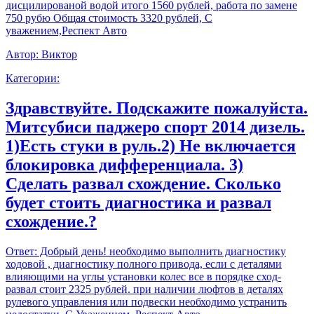
дисцилированой водой итого 1560 рублей, работа по замене
750 рубю Общая стоимость 3320 рублей, С
уважением,Респект Авто
Автор:
Виктор
Категории:
Здравствуйте. Подскажите пожалуйста.
Митсубиси паджеро спорт 2014 дизель.
1)Есть стуки в руль.2) Не включается
блокировка дифференциала. 3)
Сделать развал схождение. Сколько
будет стоить диагностика и развал
схождение.?
Ответ:
Добрый день! необходимо выполнить диагностику
ходовой , диагностику полного привода, если с деталями
влияющими на углы установки колес все в порядке сход-
развал стоит 2325 рублей. при наличии люфтов в деталях
рулевого управления или подвески необходимо устранить