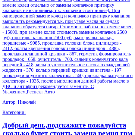
замене колец отдельно от замены колпачков притирку
клапанов не выполняем, т.к. колпачки стоят новые). При
одновременной замене колец и колпачков притирку клапанов
выполнять рекомендуется т.к. при угаре масла на седлах
клапанов образуется нагар. Стоимость работы по замене колец
- 15000, при замене колец стоимость замены колпачков 2500
руб, притирка клапанов 2500 руб , материалы: кольца
поршневые - 9085, прокладка головки блока цилиндров -
2312, болты крепления головки блока цилиндров - 4885,
прокладка клапанной крышки - 867, герметик формирователь
прокладок - 658, очиститель - 700, сальник коленчатого вала
передний - 418, кольцо уплотнительное насоса охлаждающей
жидкости - 370, кольцо передней крышки двигателя - 197,
прокладки впускного коллектора - 560, прокладка выпускного
коллектора - 1035, после выполнения данной работы масло в
ДВС и антифриз рекомендуется заменить. С
Уважением,Респект Авто
Автор:
Николай
Категории:
Добрый день,подскажите пожалуйста
сколько будет стоить замена ремня грм