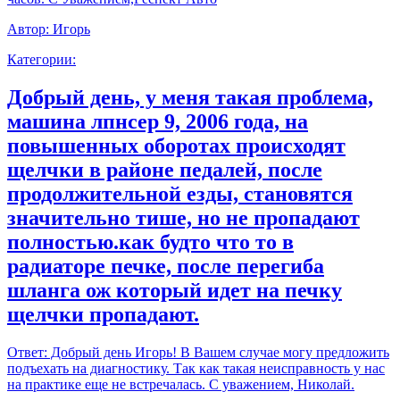
Автор:
Игорь
Категории:
Добрый день, у меня такая проблема,
машина лпнсер 9, 2006 года, на
повышенных оборотах происходят
щелчки в районе педалей, после
продолжительной езды, становятся
значительно тише, но не пропадают
полностью.как будто что то в
радиаторе печке, после перегиба
шланга ож который идет на печку
щелчки пропадают.
Ответ:
Добрый день Игорь! В Вашем случае могу предложить
подъехать на диагностику. Так как такая неисправность у нас
на практике еще не встречалась. С уважением, Николай.