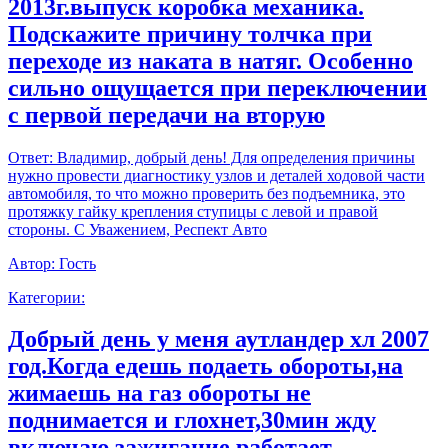
2013г.выпуск коробка механика.
Подскажите причину толчка при
переходе из наката в натяг. Особенно
сильно ощущается при переключении
с первой передачи на вторую
Ответ:
Владимир, добрый день! Для определения причины
нужно провести диагностику узлов и деталей ходовой части
автомобиля, то что можно проверить без подъемника, это
протяжку гайку крепления ступицы с левой и правой
стороны. С Уважением, Респект Авто
Автор:
Гость
Категории:
Добрый день у меня аутландер хл 2007
год.Когда едешь подаеть обороты,на
жимаешь на газ обороты не
поднимается и глохнет,30мин жду
включаю зажигание работает