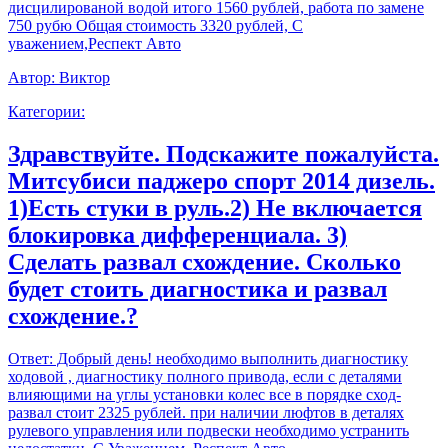
дисцилированой водой итого 1560 рублей, работа по замене
750 рубю Общая стоимость 3320 рублей, С
уважением,Респект Авто
Автор:
Виктор
Категории:
Здравствуйте. Подскажите пожалуйста.
Митсубиси паджеро спорт 2014 дизель.
1)Есть стуки в руль.2) Не включается
блокировка дифференциала. 3)
Сделать развал схождение. Сколько
будет стоить диагностика и развал
схождение.?
Ответ:
Добрый день! необходимо выполнить диагностику
ходовой , диагностику полного привода, если с деталями
влияющими на углы установки колес все в порядке сход-
развал стоит 2325 рублей. при наличии люфтов в деталях
рулевого управления или подвески необходимо устранить