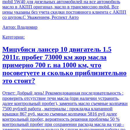
mobil 5W40 для дизельных автомобилей на все автомобиль
масло в АКПП оригинал, масло в трансмиссию mobil. Все
цены указаны без учета скидки постоянного клиента с АКПП
со щупом.С Уважением, Респект Авто
Автор:
Владимир
Категории:
Мицубиси лансер 10 двигатель 1.5
2011г. пробег 73000 км жор масла
примерно 700 г. на 1000 км, что
посоветуете и сколько приблизительно
это стоит?
Ответ:
Добрый день! Рекомендованная последовательность :
проверить отсутствие течи масла (при наличии устранить,
далее контрольный пробег), заменить масло съемные колпачки
7500 рублей работа , материалы : прокладка клапанной
крышки 867 руб. масло съемные колпачки 5816 руб далее
контрольный пробег, вероятность решения проблемы 50 %
контрольный пробег при сохранении расхода масла на угар -
заменить поршневые кольца (в случае выполнения работы по