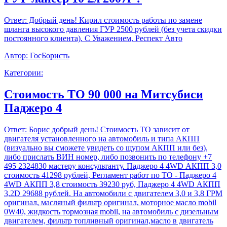
Ответ:
Добрый день! Кирил стоимость работы по замене
шланга высокого давления ГУР 2500 рублей (без учета скидки
постоянного клиента). С Уважением, Респект Авто
Автор:
ГосБористь
Категории:
Стоимость ТО 90 000 на Митсубиси
Паджеро 4
Ответ:
Борис добрый день! Стоимость ТО зависит от
двигателя установленного на автомобиль и типа АКПП
(визуально вы сможете увидеть со щупом АКПП или без),
либо прислать ВИН номер, либо позвонить по телефону +7
495 2324830 мастеру консультанту. Паджеро 4 4WD АКПП 3,0
стоимость 41298 рублей, Регламент работ по ТО - Паджеро 4
4WD АКПП 3,8 стоимость 39230 руб, Паджеро 4 4WD АКПП
3,2D 29688 рублей. На автомобили с двигателем 3,0 и 3,8 ГРМ
оригинал, масляный фильтр оригинал, моторное масло mobil
0W40, жидкость тормозная mobil, на автомобиль с дизельным
двигателем, фильтр топливный оригинал,масло в двигатель