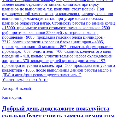
замене колец отдельно от замены колпачков притирку
клапанов не выполняем, т.к. колпачки стоят новые). При
одновременной замене колец и колпачков притирку клапанов
выполнять рекомендуется т.к. при угаре масла на седлах
клапанов образуется нагар. Стоимость работы по замене колец
- 15000, при замене колец стоимость замены колпачков 2500
руб, притирка клапанов 2500 руб , материалы: кольца
поршневые - 9085, прокладка головки блока цилиндров -
2312, болты крепления головки блока цилиндров - 4885,
прокладка клапанной крышки - 867, герметик формирователь
прокладок - 658, очиститель - 700, сальник коленчатого вала
передний - 418, кольцо уплотнительное насоса охлаждающей
жидкости - 370, кольцо передней крышки двигателя - 197,
прокладки впускного коллектора - 560, прокладка выпускного
коллектора - 1035, после выполнения данной работы масло в
ДВС и антифриз рекомендуется заменить. С
Уважением,Респект Авто
Автор:
Николай
Категории:
Добрый день,подскажите пожалуйста
сколько будет стоить замена ремня грм