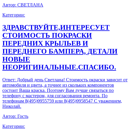
Автор:
СВЕТЛАНА
Категории:
ЗДРАВСТВУЙТЕ,ИНТЕРЕСУЕТ
СТОИМОСТЬ ПОКРАСКИ
ПЕРЕДНИХ КРЫЛЬЕВ И
ПЕРЕДНЕГО БАМПЕРА, ДЕТАЛИ
НОВЫЕ
НЕОРИГИНАЛЬНЫЕ.СПАСИБО.
Ответ:
Добрый день Светлана! Стоимость окраски зависит от
автомобиля и цвета, а точнее из скольких компонентов
состоит Ваша краска. Поэтому Вам лучше связаться по
телефону с мастером, для согласования ремонта. По
телефонам 8(495)9955759 или 8(495)9958547 С уважением,
Николай.
Автор:
Гость
Категории: