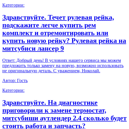
Категории:
Здравствуйте. Течет рулевая рейка,
подскажите легче купить рем
комплект и отремонтировать или
купить новую рейку? Рулевая рейка на
митсубиси лансер 9
Ответ:
Добрый день! В условиях нашего сервиса мы можем
предложить только замену на новую, возможно использовать
не оригинальную деталь. С уважением, Николай.
Автор:
Гость
Категории:
Здравствуйте. На диагностике
приговорили к замене термостат,
митсубиши аутлендер 2.4 сколько будет
стоить работа и запчасть?