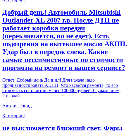
Добрый день! Автомобиль Mitsubishi
Outlander XL 2007 г.в. После ДТП не
работает коробка передач
(переключается, но не едет). Есть
подозрения на вытекшее масло АКПП.
Удар был в передок слева. Какие
самые пессимистичные по стоимости
прогнозы на ремонт в вашем сервисе?
Ответ:
Добрый день Даниил! Для начала надо
продиагностировать АКПП, Что касается ремонта, то его
стоимость составит не менее 100000 рублей. С уважением,
Николай.
Автор:
леонид
Категории:
не выключается ближний свет. Фары