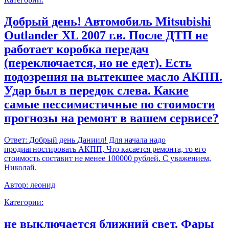
Добрый день! Автомобиль Mitsubishi
Outlander XL 2007 г.в. После ДТП не
работает коробка передач
(переключается, но не едет). Есть
подозрения на вытекшее масло АКПП.
Удар был в передок слева. Какие
самые пессимистичные по стоимости
прогнозы на ремонт в вашем сервисе?
Ответ:
Добрый день Даниил! Для начала надо
продиагностировать АКПП, Что касается ремонта, то его
стоимость составит не менее 100000 рублей. С уважением,
Николай.
Автор:
леонид
Категории:
не выключается ближний свет. Фары