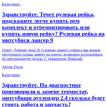
Категории:
Здравствуйте. Течет рулевая рейка,
подскажите легче купить рем
комплект и отремонтировать или
купить новую рейку? Рулевая рейка на
митсубиси лансер 9
Ответ:
Добрый день! В условиях нашего сервиса мы можем
предложить только замену на новую, возможно использовать
не оригинальную деталь. С уважением, Николай.
Автор:
Гость
Категории:
Здравствуйте. На диагностике
приговорили к замене термостат,
митсубиши аутлендер 2.4 сколько будет
стоить работа и запчасть?