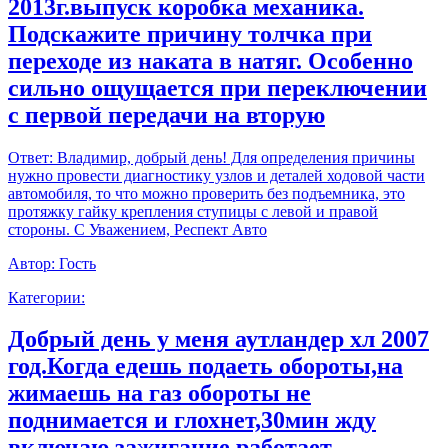
2013г.выпуск коробка механика.
Подскажите причину толчка при
переходе из наката в натяг. Особенно
сильно ощущается при переключении
с первой передачи на вторую
Ответ:
Владимир, добрый день! Для определения причины
нужно провести диагностику узлов и деталей ходовой части
автомобиля, то что можно проверить без подъемника, это
протяжку гайку крепления ступицы с левой и правой
стороны. С Уважением, Респект Авто
Автор:
Гость
Категории:
Добрый день у меня аутландер хл 2007
год.Когда едешь подаеть обороты,на
жимаешь на газ обороты не
поднимается и глохнет,30мин жду
включаю зажигание работает