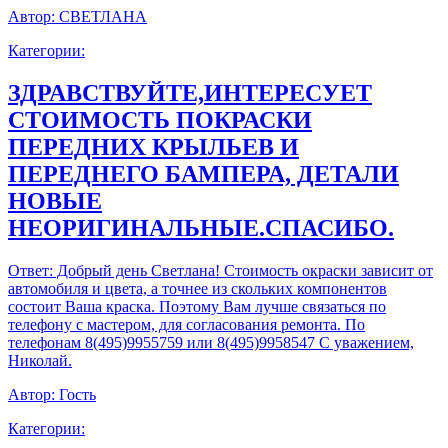
Автор:
СВЕТЛАНА
Категории:
ЗДРАВСТВУЙТЕ,ИНТЕРЕСУЕТ
СТОИМОСТЬ ПОКРАСКИ
ПЕРЕДНИХ КРЫЛЬЕВ И
ПЕРЕДНЕГО БАМПЕРА, ДЕТАЛИ
НОВЫЕ
НЕОРИГИНАЛЬНЫЕ.СПАСИБО.
Ответ:
Добрый день Светлана! Стоимость окраски зависит от
автомобиля и цвета, а точнее из скольких компонентов
состоит Ваша краска. Поэтому Вам лучше связаться по
телефону с мастером, для согласования ремонта. По
телефонам 8(495)9955759 или 8(495)9958547 С уважением,
Николай.
Автор:
Гость
Категории: