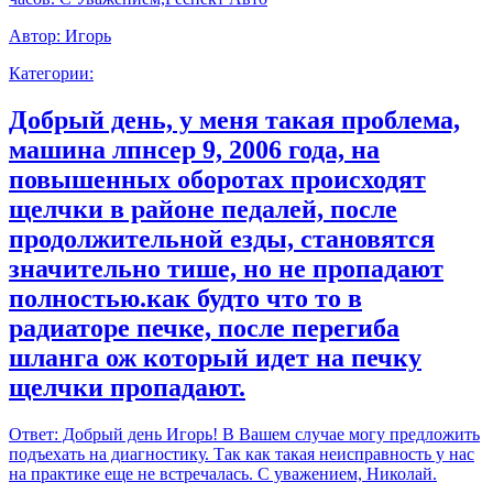
Автор:
Игорь
Категории:
Добрый день, у меня такая проблема,
машина лпнсер 9, 2006 года, на
повышенных оборотах происходят
щелчки в районе педалей, после
продолжительной езды, становятся
значительно тише, но не пропадают
полностью.как будто что то в
радиаторе печке, после перегиба
шланга ож который идет на печку
щелчки пропадают.
Ответ:
Добрый день Игорь! В Вашем случае могу предложить
подъехать на диагностику. Так как такая неисправность у нас
на практике еще не встречалась. С уважением, Николай.