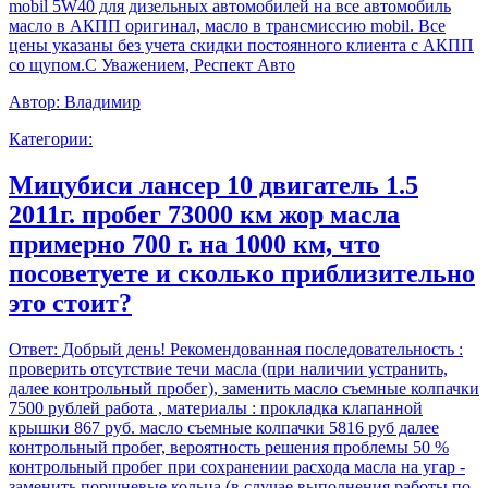
mobil 5W40 для дизельных автомобилей на все автомобиль
масло в АКПП оригинал, масло в трансмиссию mobil. Все
цены указаны без учета скидки постоянного клиента с АКПП
со щупом.С Уважением, Респект Авто
Автор:
Владимир
Категории:
Мицубиси лансер 10 двигатель 1.5
2011г. пробег 73000 км жор масла
примерно 700 г. на 1000 км, что
посоветуете и сколько приблизительно
это стоит?
Ответ:
Добрый день! Рекомендованная последовательность :
проверить отсутствие течи масла (при наличии устранить,
далее контрольный пробег), заменить масло съемные колпачки
7500 рублей работа , материалы : прокладка клапанной
крышки 867 руб. масло съемные колпачки 5816 руб далее
контрольный пробег, вероятность решения проблемы 50 %
контрольный пробег при сохранении расхода масла на угар -
заменить поршневые кольца (в случае выполнения работы по