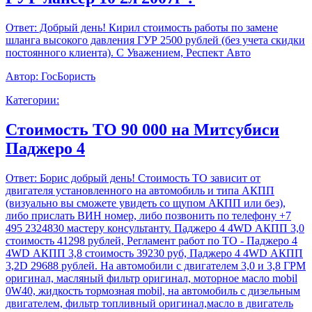
Ответ:
Добрый день! Кирил стоимость работы по замене
шланга высокого давления ГУР 2500 рублей (без учета скидки
постоянного клиента). С Уважением, Респект Авто
Автор:
ГосБористь
Категории:
Стоимость ТО 90 000 на Митсубиси
Паджеро 4
Ответ:
Борис добрый день! Стоимость ТО зависит от
двигателя установленного на автомобиль и типа АКПП
(визуально вы сможете увидеть со щупом АКПП или без),
либо прислать ВИН номер, либо позвонить по телефону +7
495 2324830 мастеру консультанту. Паджеро 4 4WD АКПП 3,0
стоимость 41298 рублей, Регламент работ по ТО - Паджеро 4
4WD АКПП 3,8 стоимость 39230 руб, Паджеро 4 4WD АКПП
3,2D 29688 рублей. На автомобили с двигателем 3,0 и 3,8 ГРМ
оригинал, масляный фильтр оригинал, моторное масло mobil
0W40, жидкость тормозная mobil, на автомобиль с дизельным
двигателем, фильтр топливный оригинал,масло в двигатель