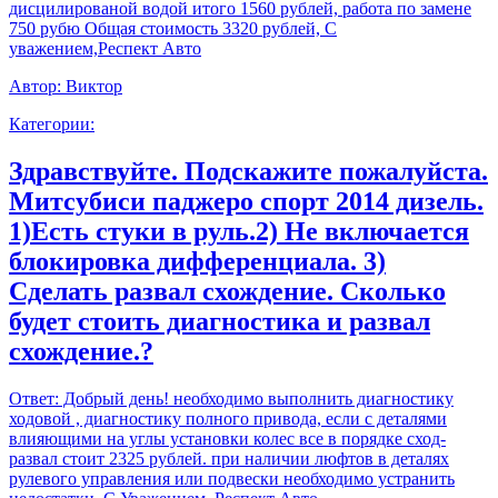
дисцилированой водой итого 1560 рублей, работа по замене
750 рубю Общая стоимость 3320 рублей, С
уважением,Респект Авто
Автор:
Виктор
Категории:
Здравствуйте. Подскажите пожалуйста.
Митсубиси паджеро спорт 2014 дизель.
1)Есть стуки в руль.2) Не включается
блокировка дифференциала. 3)
Сделать развал схождение. Сколько
будет стоить диагностика и развал
схождение.?
Ответ:
Добрый день! необходимо выполнить диагностику
ходовой , диагностику полного привода, если с деталями
влияющими на углы установки колес все в порядке сход-
развал стоит 2325 рублей. при наличии люфтов в деталях
рулевого управления или подвески необходимо устранить