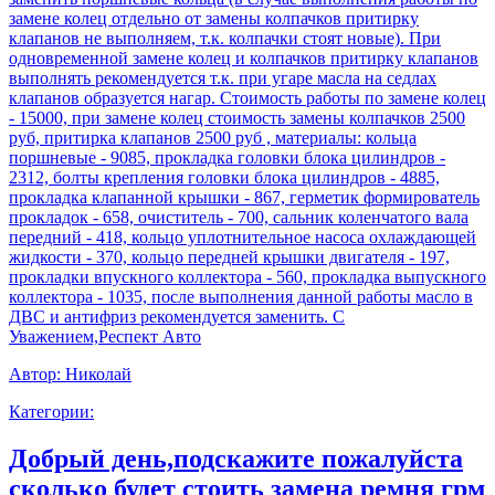
замене колец отдельно от замены колпачков притирку
клапанов не выполняем, т.к. колпачки стоят новые). При
одновременной замене колец и колпачков притирку клапанов
выполнять рекомендуется т.к. при угаре масла на седлах
клапанов образуется нагар. Стоимость работы по замене колец
- 15000, при замене колец стоимость замены колпачков 2500
руб, притирка клапанов 2500 руб , материалы: кольца
поршневые - 9085, прокладка головки блока цилиндров -
2312, болты крепления головки блока цилиндров - 4885,
прокладка клапанной крышки - 867, герметик формирователь
прокладок - 658, очиститель - 700, сальник коленчатого вала
передний - 418, кольцо уплотнительное насоса охлаждающей
жидкости - 370, кольцо передней крышки двигателя - 197,
прокладки впускного коллектора - 560, прокладка выпускного
коллектора - 1035, после выполнения данной работы масло в
ДВС и антифриз рекомендуется заменить. С
Уважением,Респект Авто
Автор:
Николай
Категории:
Добрый день,подскажите пожалуйста
сколько будет стоить замена ремня грм