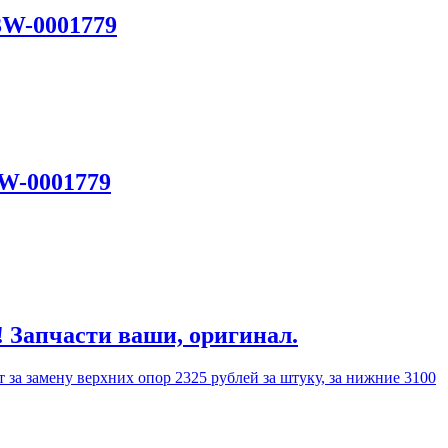
3W-0001779
3W-0001779
! Запчасти ваши, оригинал.
 за замену верхних опор 2325 рублей за штуку, за нижние 3100