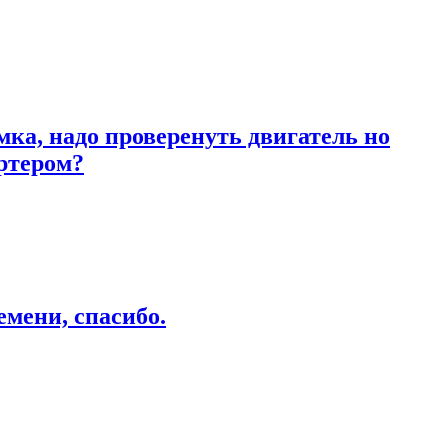
ка, надо проверенуть двигатель но
артером?
емени, спасибо.