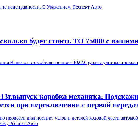
ине неисправности. С Уважением, Респект Авто
 сколько будет стоить ТО 75000 с вашим
ия Вашего автомобиля составит 10222 рубля с учетом стоимос
13г.выпуск коробка механика. Подскажи
ается при переключении с первой переда
 провести диагностику узлов и деталей ходовой части автомоби
ием, Респект Авто