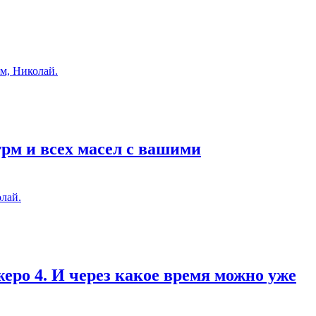
м, Николай.
грм и всех масел с вашими
лай.
еро 4. И через какое время можно уже