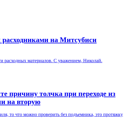
и расходниками на Митсубиси
ти расходных материалов. С уважением, Николай.
те причину толчка при переходе из
чи на вторую
ля, то что можно проверить без подъемника, это протяжку