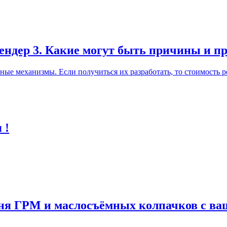
лендер 3. Какие могут быть причины и п
ные механизмы. Если получиться их разработать, то стоимость р
 !
мня ГРМ и маслосъёмных колпачков с в