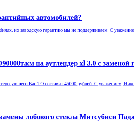
арантийных автомобилей?
илях, но заводскую гарантию мы не поддерживаем. С уважение
0000т.км на аутлендер xl 3.0 с заменой 
ересующего Вас ТО составит 45000 рублей. С уважением, Нико
замены лобового стекла Митсубиси Падж