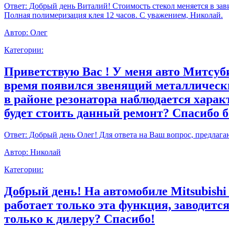
Ответ:
Добрый день Виталий! Стоимость стекол меняется в зави
Полная полимеризация клея 12 часов. С уважением, Николай.
Автор:
Олег
Категории:
Приветствую Вас ! У меня авто Митсуби
время появился звенящий металлически
в районе резонатора наблюдается харак
будет стоить данный ремонт? Спасибо 
Ответ:
Добрый день Олег! Для ответа на Ваш вопрос, предлага
Автор:
Николай
Категории:
Добрый день! На автомобиле Mitsubishi
работает только эта функция, заводитс
только к дилеру? Спасибо!