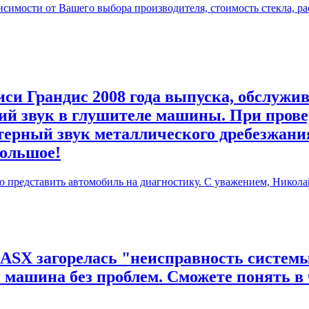
симости от Вашего выбора производителя, стоимость стекла, ра
си Грандис 2008 года выпуска, обслужив
й звук в глушителе машины. При прове
терный звук металлического дребезжания
большое!
ю представить автомобиль на диагностику. С уважением, Никола
 ASX загорелась "неисправность системы
я машина без проблем. Сможете понять в