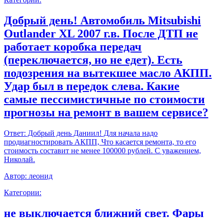
Добрый день! Автомобиль Mitsubishi
Outlander XL 2007 г.в. После ДТП не
работает коробка передач
(переключается, но не едет). Есть
подозрения на вытекшее масло АКПП.
Удар был в передок слева. Какие
самые пессимистичные по стоимости
прогнозы на ремонт в вашем сервисе?
Ответ:
Добрый день Даниил! Для начала надо
продиагностировать АКПП, Что касается ремонта, то его
стоимость составит не менее 100000 рублей. С уважением,
Николай.
Автор:
леонид
Категории:
не выключается ближний свет. Фары