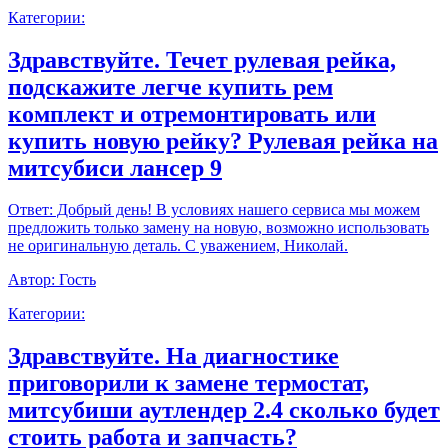
Категории:
Здравствуйте. Течет рулевая рейка,
подскажите легче купить рем
комплект и отремонтировать или
купить новую рейку? Рулевая рейка на
митсубиси лансер 9
Ответ:
Добрый день! В условиях нашего сервиса мы можем
предложить только замену на новую, возможно использовать
не оригинальную деталь. С уважением, Николай.
Автор:
Гость
Категории:
Здравствуйте. На диагностике
приговорили к замене термостат,
митсубиши аутлендер 2.4 сколько будет
стоить работа и запчасть?