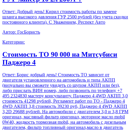
Ответ:
Добрый день! Кирил стоимость работы по замене
шланга высокого давления ГУР 2500 рублей (без учета скидки
постоянного клиента). С Уважением, Респект Авто
Автор:
ГосБористь
Категории:
Стоимость ТО 90 000 на Митсубиси
Паджеро 4
Ответ:
Борис добрый день! Стоимость ТО зависит от
двигателя установленного на автомобиль и типа АКПП
(визуально вы сможете увидеть со щупом АКПП или без),
либо прислать ВИН номер, либо позвонить по телефону +7
495 2324830 мастеру консультанту. Паджеро 4 4WD АКПП 3,0
стоимость 41298 рублей, Регламент работ по ТО - Паджеро 4
4WD АКПП 3,8 стоимость 39230 руб, Паджеро 4 4WD АКПП
3,2D 29688 рублей. На автомобили с двигателем 3,0 и 3,8 ГРМ
оригинал, масляный фильтр оригинал, моторное масло mobil
0W40, жидкость тормозная mobil, на автомобиль с дизельным
двигателем, фильтр топливный оригинал,масло в двигатель