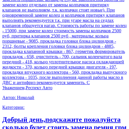
замене колец отдельно от замены колпачков притирку
клапанов не выполняем, т.к. колпачки стоят новые). При
одновременной замене колец и колпачков притирку клапанов
выполнять рекомендуется т.к. при угаре масла на седлах
клапанов образуется нагар. Стоимость работы по замене колец
- 15000, при замене колец стоимость замены колпачков 2500
руб, притирка клапанов 2500 руб , материалы: кольца
поршневые - 9085, прокладка головки блока цилиндров -
2312, болты крепления головки блока цилиндров - 4885,
прокладка клапанной крышки - 867, герметик формирователь
прокладок - 658, очиститель - 700, сальник коленчатого вала
передний - 418, кольцо уплотнительное насоса охлаждающей
жидкости - 370, кольцо передней крышки двигателя - 197,
прокладки впускного коллектора - 560, прокладка выпускного
коллектора - 1035, после выполнения данной работы масло в
ДВС и антифриз рекомендуется заменить. С
Уважением,Респект Авто
Автор:
Николай
Категории:
Добрый день,подскажите пожалуйста
сколько будет стоить замена ремня грм