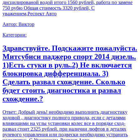
дисцилированой водой итого 1560 рублей, работа по замене
750 рубю Общая стоимость 3320 рублей, С
уважением,Респект Авто
Автор:
Виктор
Категории:
Здравствуйте. Подскажите пожалуйста.
Митсубиси паджеро спорт 2014 дизель.
1)Есть стуки в руль.2) Не включается
блокировка дифференциала. 3)
Сделать развал схождение. Сколько
будет стоить диагностика и развал
схождение.?
Ответ:
Добрый день! необходимо выполнить диагностику
ходовой , диагностику полного привода, если с деталями
влияющими на углы установки колес все в порядке сход-
развал стоит 2325 рублей. при наличии люфтов в деталях
рулевого управления или подвески необходимо устранить