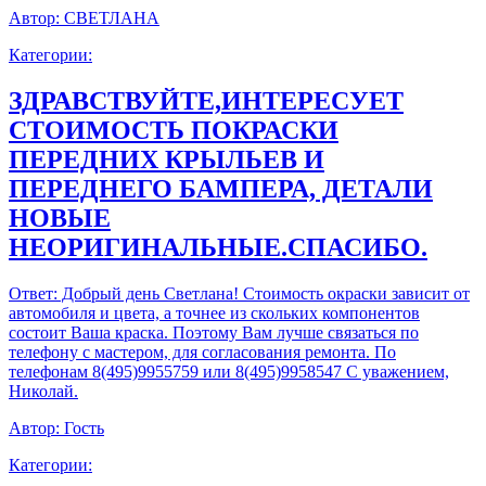
Автор:
СВЕТЛАНА
Категории:
ЗДРАВСТВУЙТЕ,ИНТЕРЕСУЕТ
СТОИМОСТЬ ПОКРАСКИ
ПЕРЕДНИХ КРЫЛЬЕВ И
ПЕРЕДНЕГО БАМПЕРА, ДЕТАЛИ
НОВЫЕ
НЕОРИГИНАЛЬНЫЕ.СПАСИБО.
Ответ:
Добрый день Светлана! Стоимость окраски зависит от
автомобиля и цвета, а точнее из скольких компонентов
состоит Ваша краска. Поэтому Вам лучше связаться по
телефону с мастером, для согласования ремонта. По
телефонам 8(495)9955759 или 8(495)9958547 С уважением,
Николай.
Автор:
Гость
Категории: