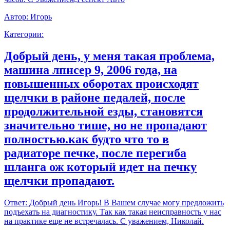
Автор:
Игорь
Категории:
Добрый день, у меня такая проблема,
машина лпнсер 9, 2006 года, на
повышенных оборотах происходят
щелчки в районе педалей, после
продолжительной езды, становятся
значительно тише, но не пропадают
полностью.как будто что то в
радиаторе печке, после перегиба
шланга ож который идет на печку
щелчки пропадают.
Ответ:
Добрый день Игорь! В Вашем случае могу предложить
подъехать на диагностику. Так как такая неисправность у нас
на практике еще не встречалась. С уважением, Николай.