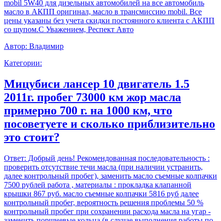
mobil 5W40 для дизельных автомобилей на все автомобиль
масло в АКПП оригинал, масло в трансмиссию mobil. Все
цены указаны без учета скидки постоянного клиента с АКПП
со щупом.С Уважением, Респект Авто
Автор:
Владимир
Категории:
Мицубиси лансер 10 двигатель 1.5
2011г. пробег 73000 км жор масла
примерно 700 г. на 1000 км, что
посоветуете и сколько приблизительно
это стоит?
Ответ:
Добрый день! Рекомендованная последовательность :
проверить отсутствие течи масла (при наличии устранить,
далее контрольный пробег), заменить масло съемные колпачки
7500 рублей работа , материалы : прокладка клапанной
крышки 867 руб. масло съемные колпачки 5816 руб далее
контрольный пробег, вероятность решения проблемы 50 %
контрольный пробег при сохранении расхода масла на угар -
заменить поршневые кольца (в случае выполнения работы по