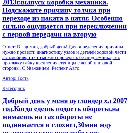
2013г.выпуск коробка механика.
Подскажите причину толчка при
переходе из наката в натяг. Особенно
сильно ощущается при переключении
с первой передачи на вторую
Ответ:
Владимир, добрый день! Для определения причины
нужно провести диагностику узлов и деталей ходовой части
автомобиля, то что можно проверить без подъемника, это
протяжку гайку крепления ступицы с левой и правой
стороны. С Уважением, Респект Авто
Автор:
Гость
Категории:
Добрый день у меня аутландер хл 2007
год.Когда едешь подаеть обороты,на
жимаешь на газ обороты не
поднимается и глохнет,30мин жду
включаю зажигание работает