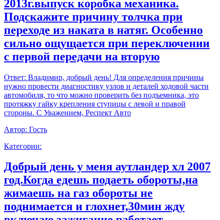
2013г.выпуск коробка механика.
Подскажите причину толчка при
переходе из наката в натяг. Особенно
сильно ощущается при переключении
с первой передачи на вторую
Ответ:
Владимир, добрый день! Для определения причины
нужно провести диагностику узлов и деталей ходовой части
автомобиля, то что можно проверить без подъемника, это
протяжку гайку крепления ступицы с левой и правой
стороны. С Уважением, Респект Авто
Автор:
Гость
Категории:
Добрый день у меня аутландер хл 2007
год.Когда едешь подаеть обороты,на
жимаешь на газ обороты не
поднимается и глохнет,30мин жду
включаю зажигание работает