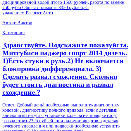
дисцилированой водой итого 1560 рублей, работа по замене
750 рубю Общая стоимость 3320 рублей, С
уважением,Респект Авто
Автор:
Виктор
Категории:
Здравствуйте. Подскажите пожалуйста.
Митсубиси паджеро спорт 2014 дизель.
1)Есть стуки в руль.2) Не включается
блокировка дифференциала. 3)
Сделать развал схождение. Сколько
будет стоить диагностика и развал
схождение.?
Ответ:
Добрый день! необходимо выполнить диагностику
ходовой , диагностику полного привода, если с деталями
влияющими на углы установки колес все в порядке сход-
развал стоит 2325 рублей. при наличии люфтов в деталях
рулевого управления или подвески необходимо устранить