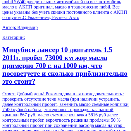
mobil 5W40 для дизельных автомобилей на все автомобиль
масло в АКПП оригинал, масло в трансмиссию mobil. Все
цены указаны без учета скидки постоянного клиента с АКПП
со щупом.С Уважением, Респект Авто
Автор:
Владимир
Категории:
Мицубиси лансер 10 двигатель 1.5
2011г. пробег 73000 км жор масла
примерно 700 г. на 1000 км, что
посоветуете и сколько приблизительно
это стоит?
Ответ:
Добрый день! Рекомендованная последовательность :
проверить отсутствие течи масла (при наличии устранить,
далее контрольный пробег), заменить масло съемные колпачки
7500 рублей работа , материалы : прокладка клапанной
крышки 867 руб. масло съемные колпачки 5816 руб далее
контрольный пробег, вероятность решения проблемы 50 %
контрольный пробег при сохранении расхода масла на угар -
заменить поршневые кольца (в случае выполнения работы по