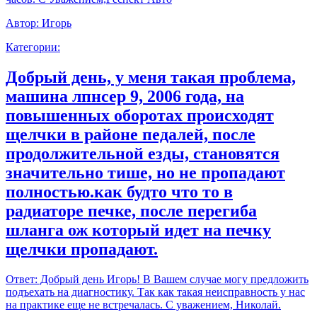
Автор:
Игорь
Категории:
Добрый день, у меня такая проблема,
машина лпнсер 9, 2006 года, на
повышенных оборотах происходят
щелчки в районе педалей, после
продолжительной езды, становятся
значительно тише, но не пропадают
полностью.как будто что то в
радиаторе печке, после перегиба
шланга ож который идет на печку
щелчки пропадают.
Ответ:
Добрый день Игорь! В Вашем случае могу предложить
подъехать на диагностику. Так как такая неисправность у нас
на практике еще не встречалась. С уважением, Николай.