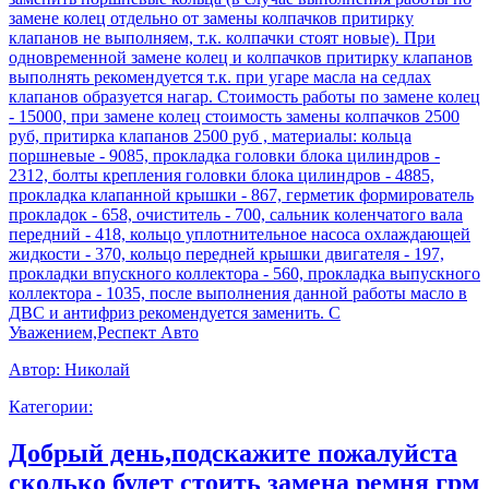
замене колец отдельно от замены колпачков притирку
клапанов не выполняем, т.к. колпачки стоят новые). При
одновременной замене колец и колпачков притирку клапанов
выполнять рекомендуется т.к. при угаре масла на седлах
клапанов образуется нагар. Стоимость работы по замене колец
- 15000, при замене колец стоимость замены колпачков 2500
руб, притирка клапанов 2500 руб , материалы: кольца
поршневые - 9085, прокладка головки блока цилиндров -
2312, болты крепления головки блока цилиндров - 4885,
прокладка клапанной крышки - 867, герметик формирователь
прокладок - 658, очиститель - 700, сальник коленчатого вала
передний - 418, кольцо уплотнительное насоса охлаждающей
жидкости - 370, кольцо передней крышки двигателя - 197,
прокладки впускного коллектора - 560, прокладка выпускного
коллектора - 1035, после выполнения данной работы масло в
ДВС и антифриз рекомендуется заменить. С
Уважением,Респект Авто
Автор:
Николай
Категории:
Добрый день,подскажите пожалуйста
сколько будет стоить замена ремня грм