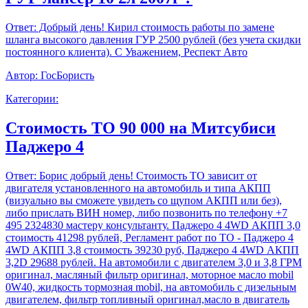
Ответ:
Добрый день! Кирил стоимость работы по замене
шланга высокого давления ГУР 2500 рублей (без учета скидки
постоянного клиента). С Уважением, Респект Авто
Автор:
ГосБористь
Категории:
Стоимость ТО 90 000 на Митсубиси
Паджеро 4
Ответ:
Борис добрый день! Стоимость ТО зависит от
двигателя установленного на автомобиль и типа АКПП
(визуально вы сможете увидеть со щупом АКПП или без),
либо прислать ВИН номер, либо позвонить по телефону +7
495 2324830 мастеру консультанту. Паджеро 4 4WD АКПП 3,0
стоимость 41298 рублей, Регламент работ по ТО - Паджеро 4
4WD АКПП 3,8 стоимость 39230 руб, Паджеро 4 4WD АКПП
3,2D 29688 рублей. На автомобили с двигателем 3,0 и 3,8 ГРМ
оригинал, масляный фильтр оригинал, моторное масло mobil
0W40, жидкость тормозная mobil, на автомобиль с дизельным
двигателем, фильтр топливный оригинал,масло в двигатель