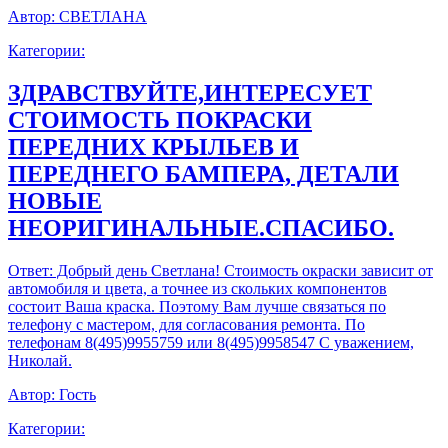
Автор:
СВЕТЛАНА
Категории:
ЗДРАВСТВУЙТЕ,ИНТЕРЕСУЕТ
СТОИМОСТЬ ПОКРАСКИ
ПЕРЕДНИХ КРЫЛЬЕВ И
ПЕРЕДНЕГО БАМПЕРА, ДЕТАЛИ
НОВЫЕ
НЕОРИГИНАЛЬНЫЕ.СПАСИБО.
Ответ:
Добрый день Светлана! Стоимость окраски зависит от
автомобиля и цвета, а точнее из скольких компонентов
состоит Ваша краска. Поэтому Вам лучше связаться по
телефону с мастером, для согласования ремонта. По
телефонам 8(495)9955759 или 8(495)9958547 С уважением,
Николай.
Автор:
Гость
Категории: