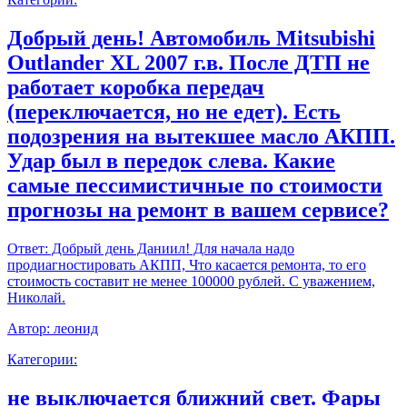
Добрый день! Автомобиль Mitsubishi
Outlander XL 2007 г.в. После ДТП не
работает коробка передач
(переключается, но не едет). Есть
подозрения на вытекшее масло АКПП.
Удар был в передок слева. Какие
самые пессимистичные по стоимости
прогнозы на ремонт в вашем сервисе?
Ответ:
Добрый день Даниил! Для начала надо
продиагностировать АКПП, Что касается ремонта, то его
стоимость составит не менее 100000 рублей. С уважением,
Николай.
Автор:
леонид
Категории:
не выключается ближний свет. Фары