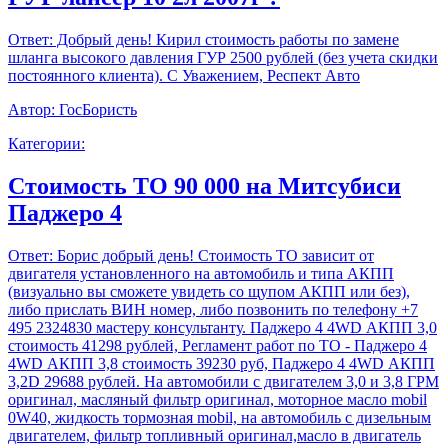
Ответ:
Добрый день! Кирил стоимость работы по замене
шланга высокого давления ГУР 2500 рублей (без учета скидки
постоянного клиента). С Уважением, Респект Авто
Автор:
ГосБористь
Категории:
Стоимость ТО 90 000 на Митсубиси
Паджеро 4
Ответ:
Борис добрый день! Стоимость ТО зависит от
двигателя установленного на автомобиль и типа АКПП
(визуально вы сможете увидеть со щупом АКПП или без),
либо прислать ВИН номер, либо позвонить по телефону +7
495 2324830 мастеру консультанту. Паджеро 4 4WD АКПП 3,0
стоимость 41298 рублей, Регламент работ по ТО - Паджеро 4
4WD АКПП 3,8 стоимость 39230 руб, Паджеро 4 4WD АКПП
3,2D 29688 рублей. На автомобили с двигателем 3,0 и 3,8 ГРМ
оригинал, масляный фильтр оригинал, моторное масло mobil
0W40, жидкость тормозная mobil, на автомобиль с дизельным
двигателем, фильтр топливный оригинал,масло в двигатель