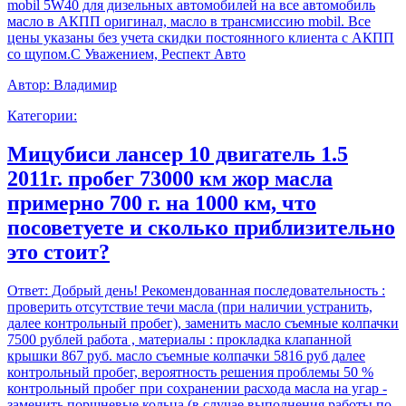
mobil 5W40 для дизельных автомобилей на все автомобиль
масло в АКПП оригинал, масло в трансмиссию mobil. Все
цены указаны без учета скидки постоянного клиента с АКПП
со щупом.С Уважением, Респект Авто
Автор:
Владимир
Категории:
Мицубиси лансер 10 двигатель 1.5
2011г. пробег 73000 км жор масла
примерно 700 г. на 1000 км, что
посоветуете и сколько приблизительно
это стоит?
Ответ:
Добрый день! Рекомендованная последовательность :
проверить отсутствие течи масла (при наличии устранить,
далее контрольный пробег), заменить масло съемные колпачки
7500 рублей работа , материалы : прокладка клапанной
крышки 867 руб. масло съемные колпачки 5816 руб далее
контрольный пробег, вероятность решения проблемы 50 %
контрольный пробег при сохранении расхода масла на угар -
заменить поршневые кольца (в случае выполнения работы по