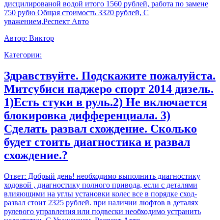
дисцилированой водой итого 1560 рублей, работа по замене
750 рубю Общая стоимость 3320 рублей, С
уважением,Респект Авто
Автор:
Виктор
Категории:
Здравствуйте. Подскажите пожалуйста.
Митсубиси паджеро спорт 2014 дизель.
1)Есть стуки в руль.2) Не включается
блокировка дифференциала. 3)
Сделать развал схождение. Сколько
будет стоить диагностика и развал
схождение.?
Ответ:
Добрый день! необходимо выполнить диагностику
ходовой , диагностику полного привода, если с деталями
влияющими на углы установки колес все в порядке сход-
развал стоит 2325 рублей. при наличии люфтов в деталях
рулевого управления или подвески необходимо устранить