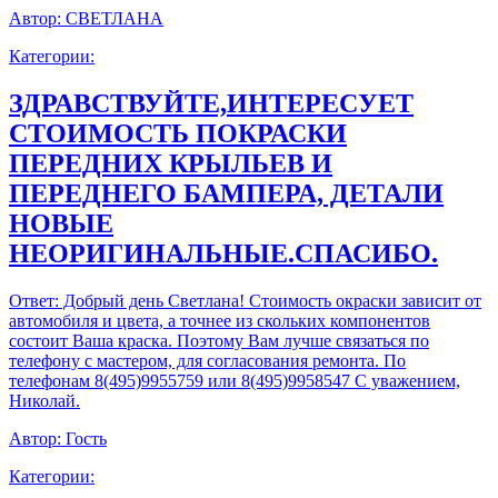
Автор:
СВЕТЛАНА
Категории:
ЗДРАВСТВУЙТЕ,ИНТЕРЕСУЕТ
СТОИМОСТЬ ПОКРАСКИ
ПЕРЕДНИХ КРЫЛЬЕВ И
ПЕРЕДНЕГО БАМПЕРА, ДЕТАЛИ
НОВЫЕ
НЕОРИГИНАЛЬНЫЕ.СПАСИБО.
Ответ:
Добрый день Светлана! Стоимость окраски зависит от
автомобиля и цвета, а точнее из скольких компонентов
состоит Ваша краска. Поэтому Вам лучше связаться по
телефону с мастером, для согласования ремонта. По
телефонам 8(495)9955759 или 8(495)9958547 С уважением,
Николай.
Автор:
Гость
Категории: