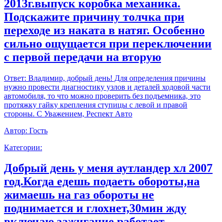
2013г.выпуск коробка механика.
Подскажите причину толчка при
переходе из наката в натяг. Особенно
сильно ощущается при переключении
с первой передачи на вторую
Ответ:
Владимир, добрый день! Для определения причины
нужно провести диагностику узлов и деталей ходовой части
автомобиля, то что можно проверить без подъемника, это
протяжку гайку крепления ступицы с левой и правой
стороны. С Уважением, Респект Авто
Автор:
Гость
Категории:
Добрый день у меня аутландер хл 2007
год.Когда едешь подаеть обороты,на
жимаешь на газ обороты не
поднимается и глохнет,30мин жду
включаю зажигание работает