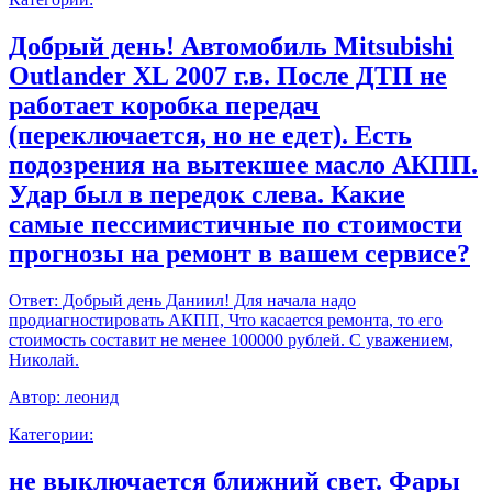
Добрый день! Автомобиль Mitsubishi
Outlander XL 2007 г.в. После ДТП не
работает коробка передач
(переключается, но не едет). Есть
подозрения на вытекшее масло АКПП.
Удар был в передок слева. Какие
самые пессимистичные по стоимости
прогнозы на ремонт в вашем сервисе?
Ответ:
Добрый день Даниил! Для начала надо
продиагностировать АКПП, Что касается ремонта, то его
стоимость составит не менее 100000 рублей. С уважением,
Николай.
Автор:
леонид
Категории:
не выключается ближний свет. Фары