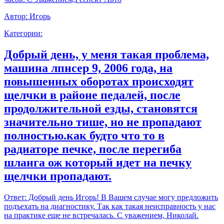
Автор:
Игорь
Категории:
Добрый день, у меня такая проблема,
машина лпнсер 9, 2006 года, на
повышенных оборотах происходят
щелчки в районе педалей, после
продолжительной езды, становятся
значительно тише, но не пропадают
полностью.как будто что то в
радиаторе печке, после перегиба
шланга ож который идет на печку
щелчки пропадают.
Ответ:
Добрый день Игорь! В Вашем случае могу предложить
подъехать на диагностику. Так как такая неисправность у нас
на практике еще не встречалась. С уважением, Николай.