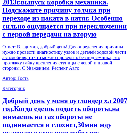
2013г.выпуск коробка механика.
Подскажите причину толчка при
переходе из наката в натяг. Особенно
сильно ощущается при переключении
с первой передачи на вторую
Ответ:
Владимир, добрый день! Для определения причины
нужно провести диагностику узлов и деталей ходовой части
автомобиля, то что можно проверить без подъемника, это
протяжку гайку крепления ступицы с левой и правой
стороны. С Уважением, Респект Авто
Автор:
Гость
Категории:
Добрый день у меня аутландер хл 2007
год.Когда едешь подаеть обороты,на
жимаешь на газ обороты не
поднимается и глохнет,30мин жду
включаю зажигание работает