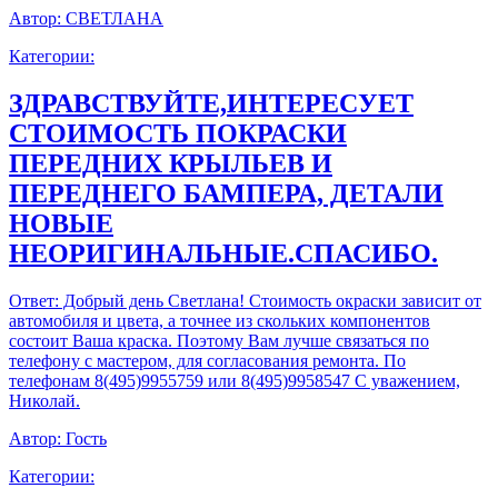
Автор:
СВЕТЛАНА
Категории:
ЗДРАВСТВУЙТЕ,ИНТЕРЕСУЕТ
СТОИМОСТЬ ПОКРАСКИ
ПЕРЕДНИХ КРЫЛЬЕВ И
ПЕРЕДНЕГО БАМПЕРА, ДЕТАЛИ
НОВЫЕ
НЕОРИГИНАЛЬНЫЕ.СПАСИБО.
Ответ:
Добрый день Светлана! Стоимость окраски зависит от
автомобиля и цвета, а точнее из скольких компонентов
состоит Ваша краска. Поэтому Вам лучше связаться по
телефону с мастером, для согласования ремонта. По
телефонам 8(495)9955759 или 8(495)9958547 С уважением,
Николай.
Автор:
Гость
Категории: