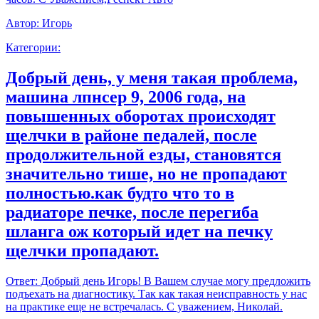
Автор:
Игорь
Категории:
Добрый день, у меня такая проблема,
машина лпнсер 9, 2006 года, на
повышенных оборотах происходят
щелчки в районе педалей, после
продолжительной езды, становятся
значительно тише, но не пропадают
полностью.как будто что то в
радиаторе печке, после перегиба
шланга ож который идет на печку
щелчки пропадают.
Ответ:
Добрый день Игорь! В Вашем случае могу предложить
подъехать на диагностику. Так как такая неисправность у нас
на практике еще не встречалась. С уважением, Николай.