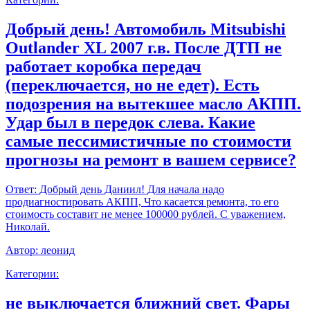
Добрый день! Автомобиль Mitsubishi
Outlander XL 2007 г.в. После ДТП не
работает коробка передач
(переключается, но не едет). Есть
подозрения на вытекшее масло АКПП.
Удар был в передок слева. Какие
самые пессимистичные по стоимости
прогнозы на ремонт в вашем сервисе?
Ответ:
Добрый день Даниил! Для начала надо
продиагностировать АКПП, Что касается ремонта, то его
стоимость составит не менее 100000 рублей. С уважением,
Николай.
Автор:
леонид
Категории:
не выключается ближний свет. Фары