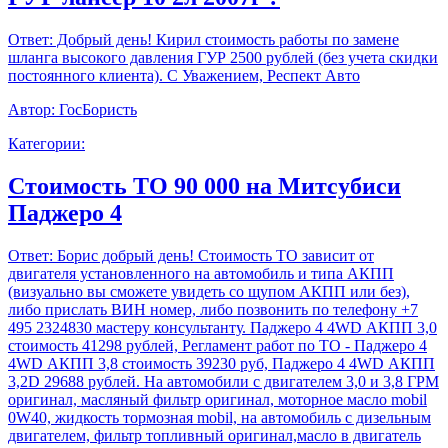
Ответ:
Добрый день! Кирил стоимость работы по замене
шланга высокого давления ГУР 2500 рублей (без учета скидки
постоянного клиента). С Уважением, Респект Авто
Автор:
ГосБористь
Категории:
Стоимость ТО 90 000 на Митсубиси
Паджеро 4
Ответ:
Борис добрый день! Стоимость ТО зависит от
двигателя установленного на автомобиль и типа АКПП
(визуально вы сможете увидеть со щупом АКПП или без),
либо прислать ВИН номер, либо позвонить по телефону +7
495 2324830 мастеру консультанту. Паджеро 4 4WD АКПП 3,0
стоимость 41298 рублей, Регламент работ по ТО - Паджеро 4
4WD АКПП 3,8 стоимость 39230 руб, Паджеро 4 4WD АКПП
3,2D 29688 рублей. На автомобили с двигателем 3,0 и 3,8 ГРМ
оригинал, масляный фильтр оригинал, моторное масло mobil
0W40, жидкость тормозная mobil, на автомобиль с дизельным
двигателем, фильтр топливный оригинал,масло в двигатель