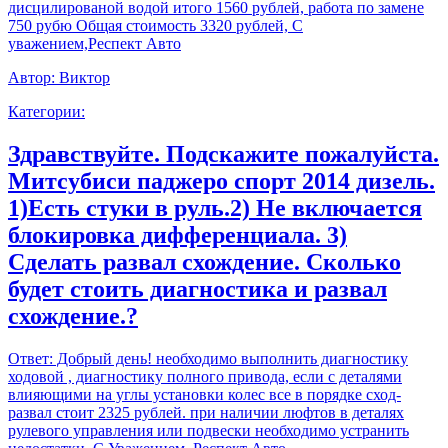
дисцилированой водой итого 1560 рублей, работа по замене
750 рубю Общая стоимость 3320 рублей, С
уважением,Респект Авто
Автор:
Виктор
Категории:
Здравствуйте. Подскажите пожалуйста.
Митсубиси паджеро спорт 2014 дизель.
1)Есть стуки в руль.2) Не включается
блокировка дифференциала. 3)
Сделать развал схождение. Сколько
будет стоить диагностика и развал
схождение.?
Ответ:
Добрый день! необходимо выполнить диагностику
ходовой , диагностику полного привода, если с деталями
влияющими на углы установки колес все в порядке сход-
развал стоит 2325 рублей. при наличии люфтов в деталях
рулевого управления или подвески необходимо устранить