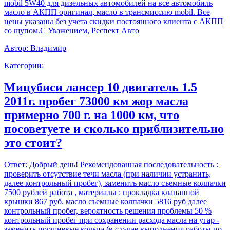
mobil 5W40 для дизельных автомобилей на все автомобиль
масло в АКПП оригинал, масло в трансмиссию mobil. Все
цены указаны без учета скидки постоянного клиента с АКПП
со щупом.С Уважением, Респект Авто
Автор:
Владимир
Категории:
Мицубиси лансер 10 двигатель 1.5
2011г. пробег 73000 км жор масла
примерно 700 г. на 1000 км, что
посоветуете и сколько приблизительно
это стоит?
Ответ:
Добрый день! Рекомендованная последовательность :
проверить отсутствие течи масла (при наличии устранить,
далее контрольный пробег), заменить масло съемные колпачки
7500 рублей работа , материалы : прокладка клапанной
крышки 867 руб. масло съемные колпачки 5816 руб далее
контрольный пробег, вероятность решения проблемы 50 %
контрольный пробег при сохранении расхода масла на угар -
заменить поршневые кольца (в случае выполнения работы по