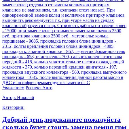
замене колец отдельно от замены колпачков притирку
клапанов не выполняем, т.к. колпачки стоят новые). При
одновременной замене колец и колпачков притирку клапанов
выполнять рекомендуется т.к. при угаре масла на седлах
клапанов образуется нагар. Стоимость работы по замене колец
- 15000, при замене колец стоимость замены колпачков 2500
руб, притирка клапанов 2500 руб , материалы: кольца
поршневые - 9085, прокладка головки блока цилиндров -
2312, болты крепления головки блока цилиндров - 4885,
прокладка клапанной крышки - 867, герметик формирователь
прокладок - 658, очиститель - 700, сальник коленчатого вала
передний - 418, кольцо уплотнительное насоса охлаждающей
жидкости - 370, кольцо передней крышки двигателя - 197,
прокладки впускного коллектора - 560, прокладка выпускного
коллектора - 1035, после выполнения данной работы масло в
ДВС и антифриз рекомендуется заменить. С
Уважением,Респект Авто
Автор:
Николай
Категории:
Добрый день,подскажите пожалуйста
сколько будет стоить замена ремня грм