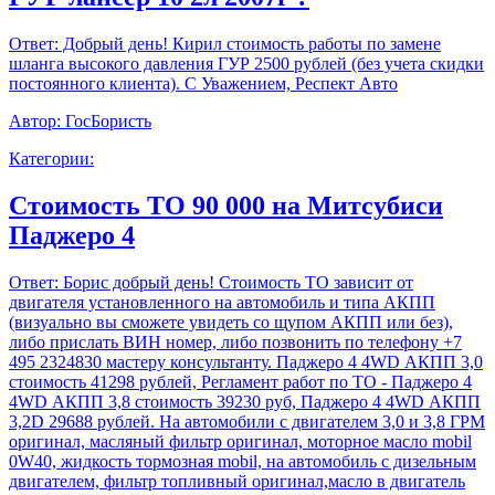
Ответ:
Добрый день! Кирил стоимость работы по замене
шланга высокого давления ГУР 2500 рублей (без учета скидки
постоянного клиента). С Уважением, Респект Авто
Автор:
ГосБористь
Категории:
Стоимость ТО 90 000 на Митсубиси
Паджеро 4
Ответ:
Борис добрый день! Стоимость ТО зависит от
двигателя установленного на автомобиль и типа АКПП
(визуально вы сможете увидеть со щупом АКПП или без),
либо прислать ВИН номер, либо позвонить по телефону +7
495 2324830 мастеру консультанту. Паджеро 4 4WD АКПП 3,0
стоимость 41298 рублей, Регламент работ по ТО - Паджеро 4
4WD АКПП 3,8 стоимость 39230 руб, Паджеро 4 4WD АКПП
3,2D 29688 рублей. На автомобили с двигателем 3,0 и 3,8 ГРМ
оригинал, масляный фильтр оригинал, моторное масло mobil
0W40, жидкость тормозная mobil, на автомобиль с дизельным
двигателем, фильтр топливный оригинал,масло в двигатель