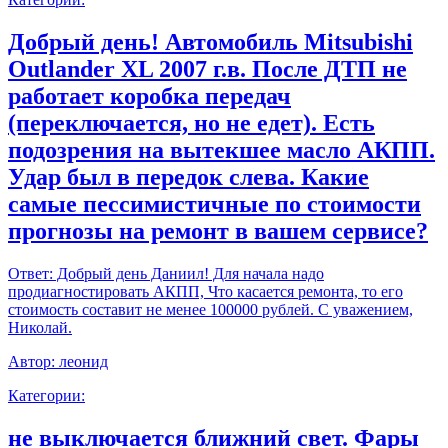
Добрый день! Автомобиль Mitsubishi
Outlander XL 2007 г.в. После ДТП не
работает коробка передач
(переключается, но не едет). Есть
подозрения на вытекшее масло АКПП.
Удар был в передок слева. Какие
самые пессимистичные по стоимости
прогнозы на ремонт в вашем сервисе?
Ответ:
Добрый день Даниил! Для начала надо
продиагностировать АКПП, Что касается ремонта, то его
стоимость составит не менее 100000 рублей. С уважением,
Николай.
Автор:
леонид
Категории:
не выключается ближний свет. Фары