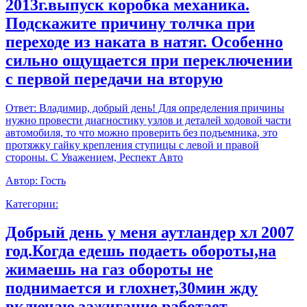
2013г.выпуск коробка механика.
Подскажите причину толчка при
переходе из наката в натяг. Особенно
сильно ощущается при переключении
с первой передачи на вторую
Ответ:
Владимир, добрый день! Для определения причины
нужно провести диагностику узлов и деталей ходовой части
автомобиля, то что можно проверить без подъемника, это
протяжку гайку крепления ступицы с левой и правой
стороны. С Уважением, Респект Авто
Автор:
Гость
Категории:
Добрый день у меня аутландер хл 2007
год.Когда едешь подаеть обороты,на
жимаешь на газ обороты не
поднимается и глохнет,30мин жду
включаю зажигание работает