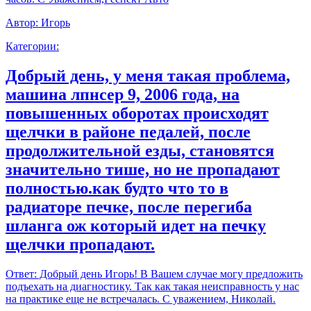
Автор:
Игорь
Категории:
Добрый день, у меня такая проблема,
машина лпнсер 9, 2006 года, на
повышенных оборотах происходят
щелчки в районе педалей, после
продолжительной езды, становятся
значительно тише, но не пропадают
полностью.как будто что то в
радиаторе печке, после перегиба
шланга ож который идет на печку
щелчки пропадают.
Ответ:
Добрый день Игорь! В Вашем случае могу предложить
подъехать на диагностику. Так как такая неисправность у нас
на практике еще не встречалась. С уважением, Николай.