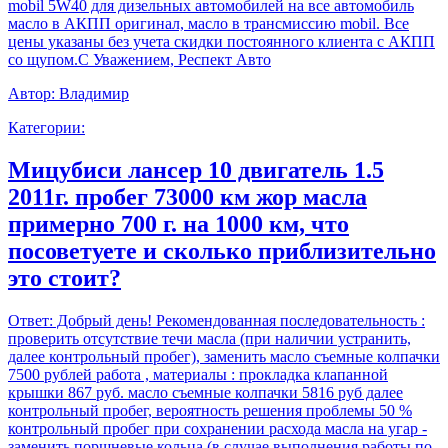
mobil 5W40 для дизельных автомобилей на все автомобиль
масло в АКПП оригинал, масло в трансмиссию mobil. Все
цены указаны без учета скидки постоянного клиента с АКПП
со щупом.С Уважением, Респект Авто
Автор:
Владимир
Категории:
Мицубиси лансер 10 двигатель 1.5
2011г. пробег 73000 км жор масла
примерно 700 г. на 1000 км, что
посоветуете и сколько приблизительно
это стоит?
Ответ:
Добрый день! Рекомендованная последовательность :
проверить отсутствие течи масла (при наличии устранить,
далее контрольный пробег), заменить масло съемные колпачки
7500 рублей работа , материалы : прокладка клапанной
крышки 867 руб. масло съемные колпачки 5816 руб далее
контрольный пробег, вероятность решения проблемы 50 %
контрольный пробег при сохранении расхода масла на угар -
заменить поршневые кольца (в случае выполнения работы по