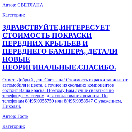
Автор:
СВЕТЛАНА
Категории:
ЗДРАВСТВУЙТЕ,ИНТЕРЕСУЕТ
СТОИМОСТЬ ПОКРАСКИ
ПЕРЕДНИХ КРЫЛЬЕВ И
ПЕРЕДНЕГО БАМПЕРА, ДЕТАЛИ
НОВЫЕ
НЕОРИГИНАЛЬНЫЕ.СПАСИБО.
Ответ:
Добрый день Светлана! Стоимость окраски зависит от
автомобиля и цвета, а точнее из скольких компонентов
состоит Ваша краска. Поэтому Вам лучше связаться по
телефону с мастером, для согласования ремонта. По
телефонам 8(495)9955759 или 8(495)9958547 С уважением,
Николай.
Автор:
Гость
Категории: