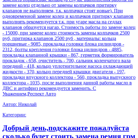
замене колец отдельно от замены колпачков притирку
клапанов не выполняем, т.к. колпачки стоят новые). При
одновременной замене колец и колпачков притирку клапанов
выполнять рекомендуется т.к. при угаре масла на седлах
клапанов образуется нагар. Стоимость работы по замене колец
- 15000, при замене колец стоимость замены колпачков 2500
руб, притирка клапанов 2500 руб , материалы: кольца
поршневые - 9085, прокладка головки блока цилиндров -
2312, болты крепления головки блока цилиндров - 4885,
прокладка клапанной крышки - 867, герметик формирователь
прокладок - 658, очиститель - 700, сальник коленчатого вала
передний - 418, кольцо уплотнительное насоса охлаждающей
жидкости - 370, кольцо передней крышки двигателя - 197,
прокладки впускного коллектора - 560, прокладка выпускного
коллектора - 1035, после выполнения данной работы масло в
ДВС и антифриз рекомендуется заменить. С
Уважением,Респект Авто
Автор:
Николай
Категории:
Добрый день,подскажите пожалуйста
сколько будет стоить замена ремня грм