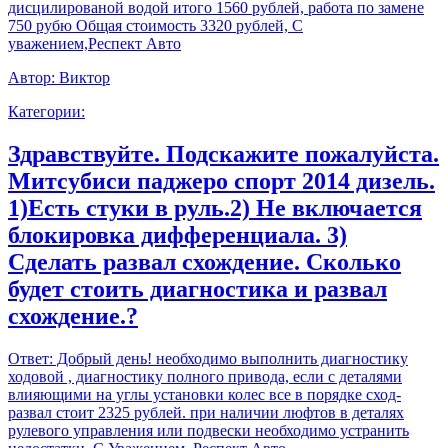
дисцилированой водой итого 1560 рублей, работа по замене
750 рубю Общая стоимость 3320 рублей, С
уважением,Респект Авто
Автор:
Виктор
Категории:
Здравствуйте. Подскажите пожалуйста.
Митсубиси паджеро спорт 2014 дизель.
1)Есть стуки в руль.2) Не включается
блокировка дифференциала. 3)
Сделать развал схождение. Сколько
будет стоить диагностика и развал
схождение.?
Ответ:
Добрый день! необходимо выполнить диагностику
ходовой , диагностику полного привода, если с деталями
влияющими на углы установки колес все в порядке сход-
развал стоит 2325 рублей. при наличии люфтов в деталях
рулевого управления или подвески необходимо устранить