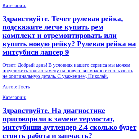
Категории:
Здравствуйте. Течет рулевая рейка,
подскажите легче купить рем
комплект и отремонтировать или
купить новую рейку? Рулевая рейка на
митсубиси лансер 9
Ответ:
Добрый день! В условиях нашего сервиса мы можем
предложить только замену на новую, возможно использовать
не оригинальную деталь. С уважением, Николай.
Автор:
Гость
Категории:
Здравствуйте. На диагностике
приговорили к замене термостат,
митсубиши аутлендер 2.4 сколько будет
стоить работа и запчасть?