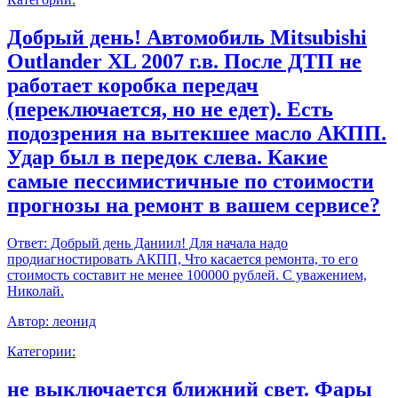
Добрый день! Автомобиль Mitsubishi
Outlander XL 2007 г.в. После ДТП не
работает коробка передач
(переключается, но не едет). Есть
подозрения на вытекшее масло АКПП.
Удар был в передок слева. Какие
самые пессимистичные по стоимости
прогнозы на ремонт в вашем сервисе?
Ответ:
Добрый день Даниил! Для начала надо
продиагностировать АКПП, Что касается ремонта, то его
стоимость составит не менее 100000 рублей. С уважением,
Николай.
Автор:
леонид
Категории:
не выключается ближний свет. Фары