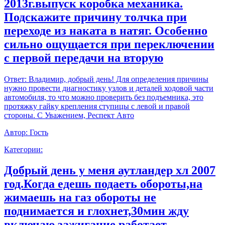
2013г.выпуск коробка механика.
Подскажите причину толчка при
переходе из наката в натяг. Особенно
сильно ощущается при переключении
с первой передачи на вторую
Ответ:
Владимир, добрый день! Для определения причины
нужно провести диагностику узлов и деталей ходовой части
автомобиля, то что можно проверить без подъемника, это
протяжку гайку крепления ступицы с левой и правой
стороны. С Уважением, Респект Авто
Автор:
Гость
Категории:
Добрый день у меня аутландер хл 2007
год.Когда едешь подаеть обороты,на
жимаешь на газ обороты не
поднимается и глохнет,30мин жду
включаю зажигание работает