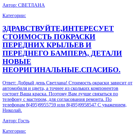
Автор:
СВЕТЛАНА
Категории:
ЗДРАВСТВУЙТЕ,ИНТЕРЕСУЕТ
СТОИМОСТЬ ПОКРАСКИ
ПЕРЕДНИХ КРЫЛЬЕВ И
ПЕРЕДНЕГО БАМПЕРА, ДЕТАЛИ
НОВЫЕ
НЕОРИГИНАЛЬНЫЕ.СПАСИБО.
Ответ:
Добрый день Светлана! Стоимость окраски зависит от
автомобиля и цвета, а точнее из скольких компонентов
состоит Ваша краска. Поэтому Вам лучше связаться по
телефону с мастером, для согласования ремонта. По
телефонам 8(495)9955759 или 8(495)9958547 С уважением,
Николай.
Автор:
Гость
Категории: