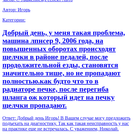
Автор:
Игорь
Категории:
Добрый день, у меня такая проблема,
машина лпнсер 9, 2006 года, на
повышенных оборотах происходят
щелчки в районе педалей, после
продолжительной езды, становятся
значительно тише, но не пропадают
полностью.как будто что то в
радиаторе печке, после перегиба
шланга ож который идет на печку
щелчки пропадают.
Ответ:
Добрый день Игорь! В Вашем случае могу предложить
подъехать на диагностику. Так как такая неисправность у нас
на практике еще не встречалась. С уважением, Николай.