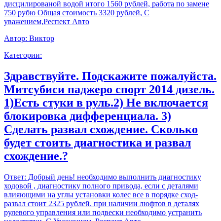
дисцилированой водой итого 1560 рублей, работа по замене
750 рубю Общая стоимость 3320 рублей, С
уважением,Респект Авто
Автор:
Виктор
Категории:
Здравствуйте. Подскажите пожалуйста.
Митсубиси паджеро спорт 2014 дизель.
1)Есть стуки в руль.2) Не включается
блокировка дифференциала. 3)
Сделать развал схождение. Сколько
будет стоить диагностика и развал
схождение.?
Ответ:
Добрый день! необходимо выполнить диагностику
ходовой , диагностику полного привода, если с деталями
влияющими на углы установки колес все в порядке сход-
развал стоит 2325 рублей. при наличии люфтов в деталях
рулевого управления или подвески необходимо устранить