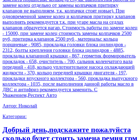
замене колец отдельно от замены колпачков притирку
клапанов не выполняем, т.к. колпачки стоят новые). При
одновременной замене колец и колпачков притирку клапанов
выполнять рекомендуется т.к. при угаре масла на седлах
клапанов образуется нагар. Стоимость работы по замене колец
- 15000, при замене колец стоимость замены колпачков 2500
руб, притирка клапанов 2500 руб , материалы: кольца
поршневые - 9085, прокладка головки блока цилиндров -
2312, болты крепления головки блока цилиндров - 4885,
прокладка клапанной крышки - 867, герметик формирователь
прокладок - 658, очиститель - 700, сальник коленчатого вала
передний - 418, кольцо уплотнительное насоса охлаждающей
жидкости - 370, кольцо передней крышки двигателя - 197,
прокладки впускного коллектора - 560, прокладка выпускного
коллектора - 1035, после выполнения данной работы масло в
ДВС и антифриз рекомендуется заменить. С
Уважением,Респект Авто
Автор:
Николай
Категории:
Добрый день,подскажите пожалуйста
сколько будет стоить замена ремня грм