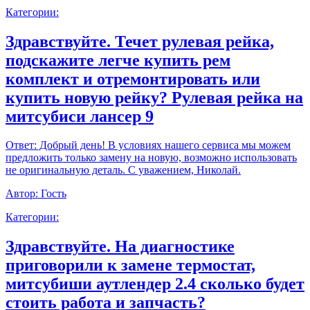
Категории:
Здравствуйте. Течет рулевая рейка,
подскажите легче купить рем
комплект и отремонтировать или
купить новую рейку? Рулевая рейка на
митсубиси лансер 9
Ответ:
Добрый день! В условиях нашего сервиса мы можем
предложить только замену на новую, возможно использовать
не оригинальную деталь. С уважением, Николай.
Автор:
Гость
Категории:
Здравствуйте. На диагностике
приговорили к замене термостат,
митсубиши аутлендер 2.4 сколько будет
стоить работа и запчасть?