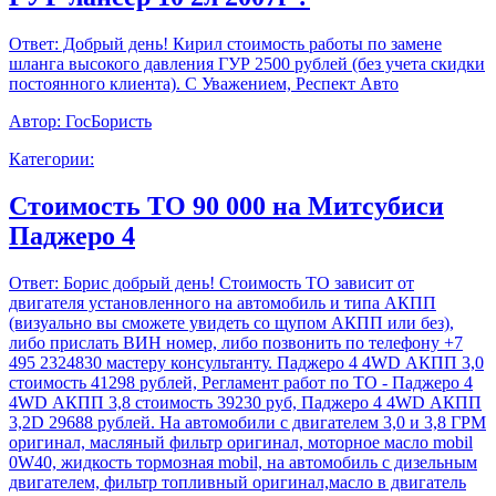
Ответ:
Добрый день! Кирил стоимость работы по замене
шланга высокого давления ГУР 2500 рублей (без учета скидки
постоянного клиента). С Уважением, Респект Авто
Автор:
ГосБористь
Категории:
Стоимость ТО 90 000 на Митсубиси
Паджеро 4
Ответ:
Борис добрый день! Стоимость ТО зависит от
двигателя установленного на автомобиль и типа АКПП
(визуально вы сможете увидеть со щупом АКПП или без),
либо прислать ВИН номер, либо позвонить по телефону +7
495 2324830 мастеру консультанту. Паджеро 4 4WD АКПП 3,0
стоимость 41298 рублей, Регламент работ по ТО - Паджеро 4
4WD АКПП 3,8 стоимость 39230 руб, Паджеро 4 4WD АКПП
3,2D 29688 рублей. На автомобили с двигателем 3,0 и 3,8 ГРМ
оригинал, масляный фильтр оригинал, моторное масло mobil
0W40, жидкость тормозная mobil, на автомобиль с дизельным
двигателем, фильтр топливный оригинал,масло в двигатель