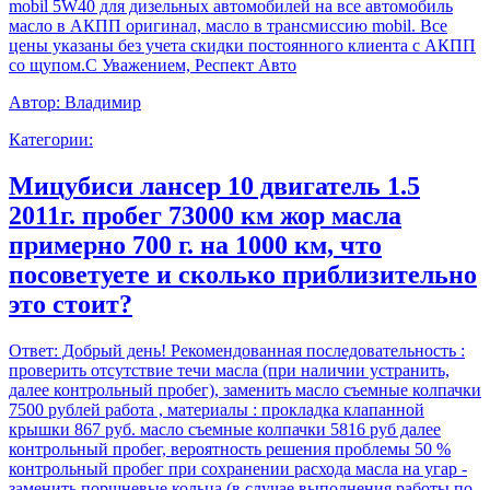
mobil 5W40 для дизельных автомобилей на все автомобиль
масло в АКПП оригинал, масло в трансмиссию mobil. Все
цены указаны без учета скидки постоянного клиента с АКПП
со щупом.С Уважением, Респект Авто
Автор:
Владимир
Категории:
Мицубиси лансер 10 двигатель 1.5
2011г. пробег 73000 км жор масла
примерно 700 г. на 1000 км, что
посоветуете и сколько приблизительно
это стоит?
Ответ:
Добрый день! Рекомендованная последовательность :
проверить отсутствие течи масла (при наличии устранить,
далее контрольный пробег), заменить масло съемные колпачки
7500 рублей работа , материалы : прокладка клапанной
крышки 867 руб. масло съемные колпачки 5816 руб далее
контрольный пробег, вероятность решения проблемы 50 %
контрольный пробег при сохранении расхода масла на угар -
заменить поршневые кольца (в случае выполнения работы по