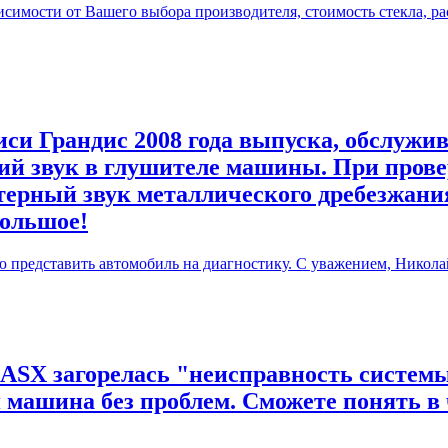
симости от Вашего выбора производителя, стоимость стекла, ра
си Грандис 2008 года выпуска, обслужив
й звук в глушителе машины. При прове
терный звук металлического дребезжания
большое!
ю представить автомобиль на диагностику. С уважением, Никола
 ASX загорелась "неисправность системы
я машина без проблем. Сможете понять в