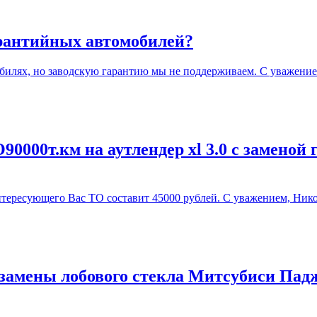
арантийных автомобилей?
илях, но заводскую гарантию мы не поддерживаем. С уважение
0000т.км на аутлендер xl 3.0 с заменой 
ересующего Вас ТО составит 45000 рублей. С уважением, Нико
замены лобового стекла Митсубиси Падж