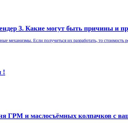
лендер 3. Какие могут быть причины и п
ные механизмы. Если получиться их разработать, то стоимость р
 !
мня ГРМ и маслосъёмных колпачков с в