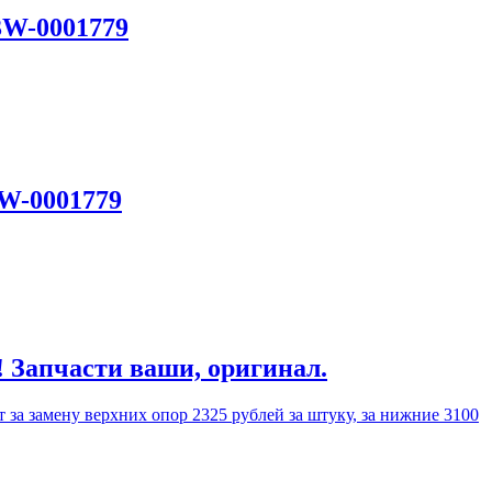
3W-0001779
3W-0001779
! Запчасти ваши, оригинал.
 за замену верхних опор 2325 рублей за штуку, за нижние 3100