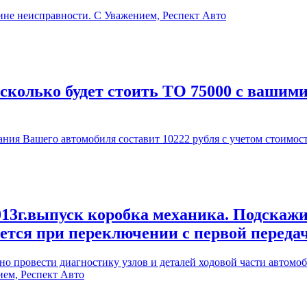
ине неисправности. С Уважением, Респект Авто
 сколько будет стоить ТО 75000 с вашим
ия Вашего автомобиля составит 10222 рубля с учетом стоимос
13г.выпуск коробка механика. Подскажи
ается при переключении с первой переда
 провести диагностику узлов и деталей ходовой части автомоби
ием, Респект Авто