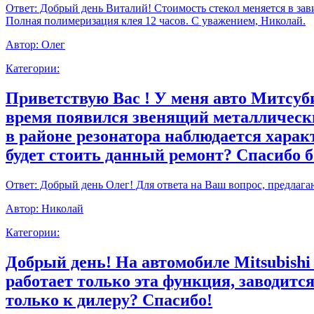
Ответ:
Добрый день Виталий! Стоимость стекол меняется в зави
Полная полимеризация клея 12 часов. С уважением, Николай.
Автор:
Олег
Категории:
Приветствую Вас ! У меня авто Митсуби
время появился звенящий металлически
в районе резонатора наблюдается харак
будет стоить данный ремонт? Спасибо 
Ответ:
Добрый день Олег! Для ответа на Ваш вопрос, предлага
Автор:
Николай
Категории:
Добрый день! На автомобиле Mitsubishi
работает только эта функция, заводитс
только к дилеру? Спасибо!