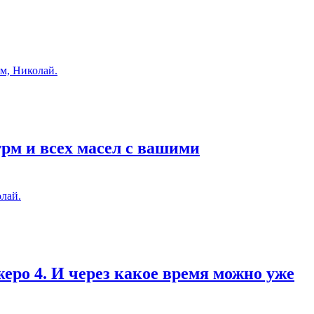
м, Николай.
грм и всех масел с вашими
лай.
еро 4. И через какое время можно уже