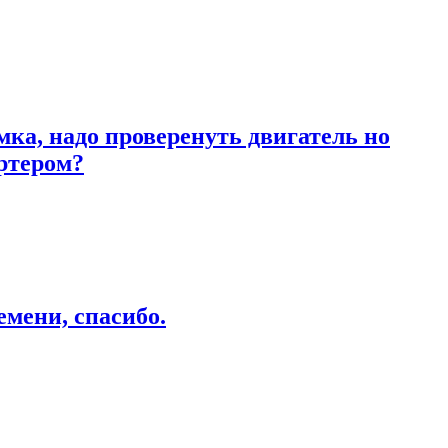
ка, надо проверенуть двигатель но
артером?
емени, спасибо.