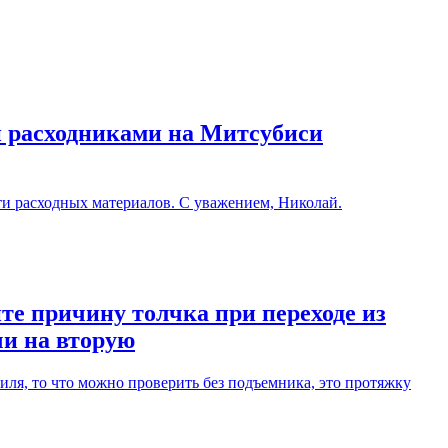
и расходниками на Митсубиси
ти расходных материалов. С уважением, Николай.
те причину толчка при переходе из
чи на вторую
ля, то что можно проверить без подъемника, это протяжку