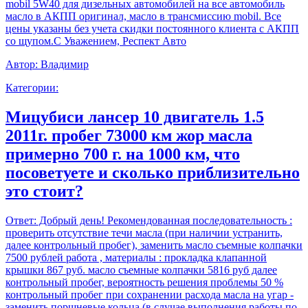
mobil 5W40 для дизельных автомобилей на все автомобиль
масло в АКПП оригинал, масло в трансмиссию mobil. Все
цены указаны без учета скидки постоянного клиента с АКПП
со щупом.С Уважением, Респект Авто
Автор:
Владимир
Категории:
Мицубиси лансер 10 двигатель 1.5
2011г. пробег 73000 км жор масла
примерно 700 г. на 1000 км, что
посоветуете и сколько приблизительно
это стоит?
Ответ:
Добрый день! Рекомендованная последовательность :
проверить отсутствие течи масла (при наличии устранить,
далее контрольный пробег), заменить масло съемные колпачки
7500 рублей работа , материалы : прокладка клапанной
крышки 867 руб. масло съемные колпачки 5816 руб далее
контрольный пробег, вероятность решения проблемы 50 %
контрольный пробег при сохранении расхода масла на угар -
заменить поршневые кольца (в случае выполнения работы по