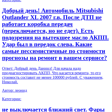
Добрый день! Автомобиль Mitsubishi
Outlander XL 2007 г.в. После ДТП не
работает коробка передач
(переключается, но не едет). Есть
подозрения на вытекшее масло АКПП.
Удар был в передок слева. Какие
самые пессимистичные по стоимости
прогнозы на ремонт в вашем сервисе?
Ответ:
Добрый день Даниил! Для начала надо
продиагностировать АКПП, Что касается ремонта, то его
стоимость составит не менее 100000 рублей. С уважением,
Николай.
Автор:
леонид
Категории:
не выключается ближний свет. Фары