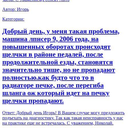
Автор:
Игорь
Категории:
Добрый день, у меня такая проблема,
машина лпнсер 9, 2006 года, на
повышенных оборотах происходят
щелчки в районе педалей, после
продолжительной езды, становятся
значительно тише, но не пропадают
полностью.как будто что то в
радиаторе печке, после перегиба
шланга ож который идет на печку
щелчки пропадают.
Ответ:
Добрый день Игорь! В Вашем случае могу предложить
подъехать на диагностику. Так как такая неисправность у нас
на практике еще не встречалась. С уважением, Николай.