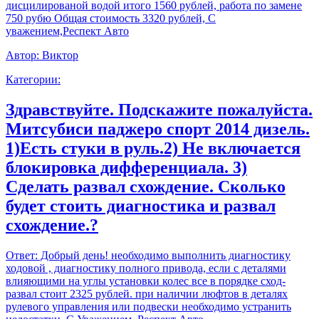
дисцилированой водой итого 1560 рублей, работа по замене
750 рубю Общая стоимость 3320 рублей, С
уважением,Респект Авто
Автор:
Виктор
Категории:
Здравствуйте. Подскажите пожалуйста.
Митсубиси паджеро спорт 2014 дизель.
1)Есть стуки в руль.2) Не включается
блокировка дифференциала. 3)
Сделать развал схождение. Сколько
будет стоить диагностика и развал
схождение.?
Ответ:
Добрый день! необходимо выполнить диагностику
ходовой , диагностику полного привода, если с деталями
влияющими на углы установки колес все в порядке сход-
развал стоит 2325 рублей. при наличии люфтов в деталях
рулевого управления или подвески необходимо устранить