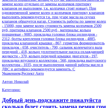
замене колец отдельно от замены колпачков притирку
клапанов не выполняем, т.к. колпачки стоят новые). При
одновременной замене колец и колпачков притирку клапанов
выполнять рекомендуется т.к. при угаре масла на седлах
клапанов образуется нагар. Стоимость работы по замене колец
- 15000, при замене колец стоимость замены колпачков 2500
руб, притирка клапанов 2500 руб , материалы: кольца
поршневые - 9085, прокладка головки блока цилиндров -
2312, болты крепления головки блока цилиндров - 4885,
прокладка клапанной крышки - 867, герметик формирователь
прокладок - 658, очиститель - 700, сальник коленчатого вала
передний - 418, кольцо уплотнительное насоса охлаждающей
жидкости - 370, кольцо передней крышки двигателя - 197,
прокладки впускного коллектора - 560, прокладка выпускного
коллектора - 1035, после выполнения данной работы масло в
ДВС и антифриз рекомендуется заменить. С
Уважением,Респект Авто
Автор:
Николай
Категории:
Добрый день,подскажите пожалуйста
сколько будет стоить замена ремня грм