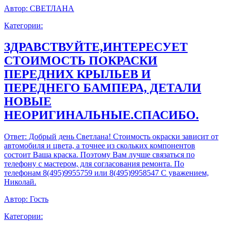
Автор:
СВЕТЛАНА
Категории:
ЗДРАВСТВУЙТЕ,ИНТЕРЕСУЕТ
СТОИМОСТЬ ПОКРАСКИ
ПЕРЕДНИХ КРЫЛЬЕВ И
ПЕРЕДНЕГО БАМПЕРА, ДЕТАЛИ
НОВЫЕ
НЕОРИГИНАЛЬНЫЕ.СПАСИБО.
Ответ:
Добрый день Светлана! Стоимость окраски зависит от
автомобиля и цвета, а точнее из скольких компонентов
состоит Ваша краска. Поэтому Вам лучше связаться по
телефону с мастером, для согласования ремонта. По
телефонам 8(495)9955759 или 8(495)9958547 С уважением,
Николай.
Автор:
Гость
Категории: