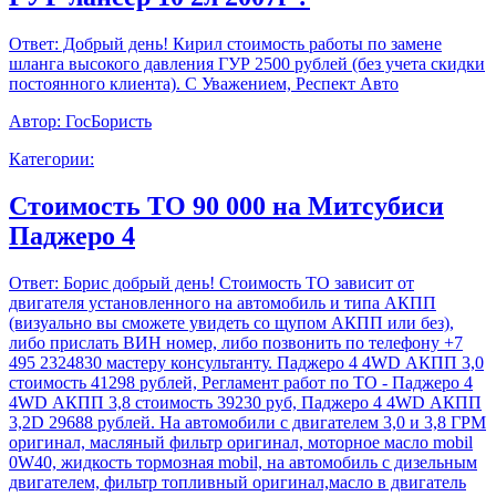
Ответ:
Добрый день! Кирил стоимость работы по замене
шланга высокого давления ГУР 2500 рублей (без учета скидки
постоянного клиента). С Уважением, Респект Авто
Автор:
ГосБористь
Категории:
Стоимость ТО 90 000 на Митсубиси
Паджеро 4
Ответ:
Борис добрый день! Стоимость ТО зависит от
двигателя установленного на автомобиль и типа АКПП
(визуально вы сможете увидеть со щупом АКПП или без),
либо прислать ВИН номер, либо позвонить по телефону +7
495 2324830 мастеру консультанту. Паджеро 4 4WD АКПП 3,0
стоимость 41298 рублей, Регламент работ по ТО - Паджеро 4
4WD АКПП 3,8 стоимость 39230 руб, Паджеро 4 4WD АКПП
3,2D 29688 рублей. На автомобили с двигателем 3,0 и 3,8 ГРМ
оригинал, масляный фильтр оригинал, моторное масло mobil
0W40, жидкость тормозная mobil, на автомобиль с дизельным
двигателем, фильтр топливный оригинал,масло в двигатель