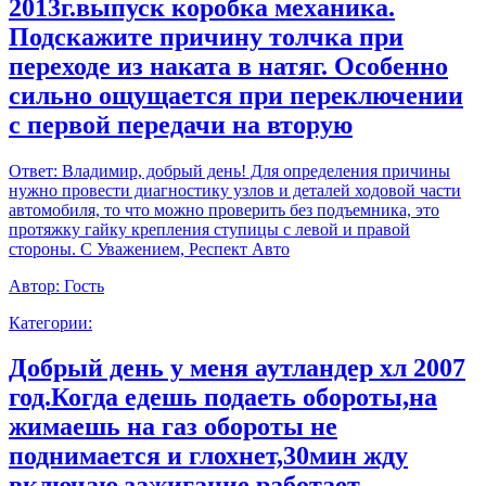
2013г.выпуск коробка механика.
Подскажите причину толчка при
переходе из наката в натяг. Особенно
сильно ощущается при переключении
с первой передачи на вторую
Ответ:
Владимир, добрый день! Для определения причины
нужно провести диагностику узлов и деталей ходовой части
автомобиля, то что можно проверить без подъемника, это
протяжку гайку крепления ступицы с левой и правой
стороны. С Уважением, Респект Авто
Автор:
Гость
Категории:
Добрый день у меня аутландер хл 2007
год.Когда едешь подаеть обороты,на
жимаешь на газ обороты не
поднимается и глохнет,30мин жду
включаю зажигание работает