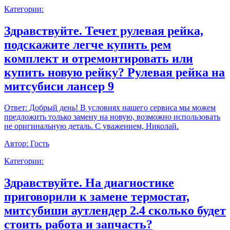
Категории:
Здравствуйте. Течет рулевая рейка,
подскажите легче купить рем
комплект и отремонтировать или
купить новую рейку? Рулевая рейка на
митсубиси лансер 9
Ответ:
Добрый день! В условиях нашего сервиса мы можем
предложить только замену на новую, возможно использовать
не оригинальную деталь. С уважением, Николай.
Автор:
Гость
Категории:
Здравствуйте. На диагностике
приговорили к замене термостат,
митсубиши аутлендер 2.4 сколько будет
стоить работа и запчасть?