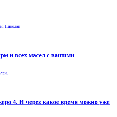
м, Николай.
грм и всех масел с вашими
лай.
еро 4. И через какое время можно уже