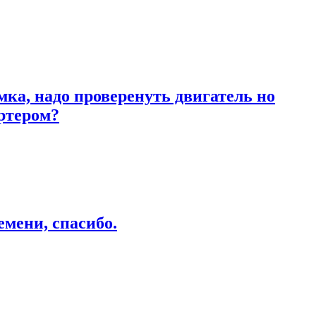
ка, надо проверенуть двигатель но
артером?
емени, спасибо.