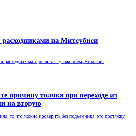
и расходниками на Митсубиси
ти расходных материалов. С уважением, Николай.
те причину толчка при переходе из
чи на вторую
ля, то что можно проверить без подъемника, это протяжку