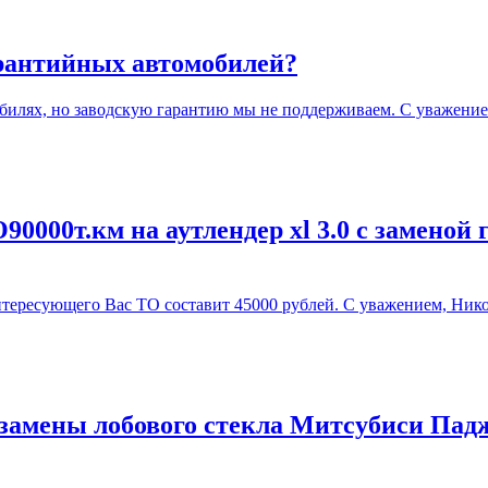
арантийных автомобилей?
илях, но заводскую гарантию мы не поддерживаем. С уважение
0000т.км на аутлендер xl 3.0 с заменой 
ересующего Вас ТО составит 45000 рублей. С уважением, Нико
замены лобового стекла Митсубиси Падж