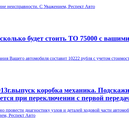
ине неисправности. С Уважением, Респект Авто
 сколько будет стоить ТО 75000 с вашим
ия Вашего автомобиля составит 10222 рубля с учетом стоимос
13г.выпуск коробка механика. Подскажи
ается при переключении с первой переда
 провести диагностику узлов и деталей ходовой части автомоби
ием, Респект Авто