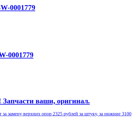
3W-0001779
3W-0001779
! Запчасти ваши, оригинал.
 за замену верхних опор 2325 рублей за штуку, за нижние 3100