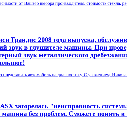
симости от Вашего выбора производителя, стоимость стекла, ра
си Грандис 2008 года выпуска, обслужив
й звук в глушителе машины. При прове
терный звук металлического дребезжания
большое!
ю представить автомобиль на диагностику. С уважением, Никола
 ASX загорелась "неисправность системы
я машина без проблем. Сможете понять в