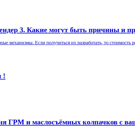
лендер 3. Какие могут быть причины и п
ные механизмы. Если получиться их разработать, то стоимость р
 !
мня ГРМ и маслосъёмных колпачков с в