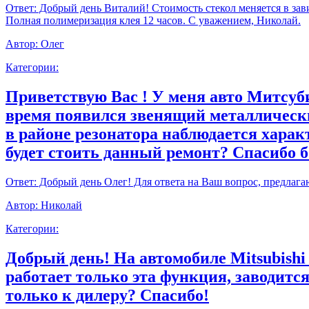
Ответ:
Добрый день Виталий! Стоимость стекол меняется в зави
Полная полимеризация клея 12 часов. С уважением, Николай.
Автор:
Олег
Категории:
Приветствую Вас ! У меня авто Митсуби
время появился звенящий металлически
в районе резонатора наблюдается харак
будет стоить данный ремонт? Спасибо 
Ответ:
Добрый день Олег! Для ответа на Ваш вопрос, предлага
Автор:
Николай
Категории:
Добрый день! На автомобиле Mitsubishi
работает только эта функция, заводитс
только к дилеру? Спасибо!