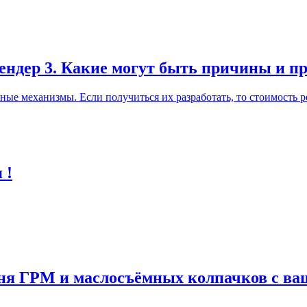
лендер 3. Какие могут быть причины и п
ные механизмы. Если получиться их разработать, то стоимость р
 !
мня ГРМ и маслосъёмных колпачков с в