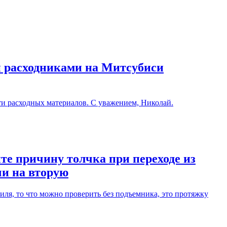
и расходниками на Митсубиси
ти расходных материалов. С уважением, Николай.
те причину толчка при переходе из
чи на вторую
ля, то что можно проверить без подъемника, это протяжку