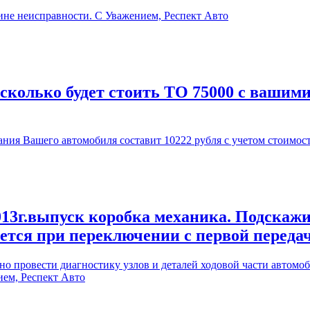
ине неисправности. С Уважением, Респект Авто
 сколько будет стоить ТО 75000 с вашим
ия Вашего автомобиля составит 10222 рубля с учетом стоимос
13г.выпуск коробка механика. Подскажи
ается при переключении с первой переда
 провести диагностику узлов и деталей ходовой части автомоби
ием, Респект Авто