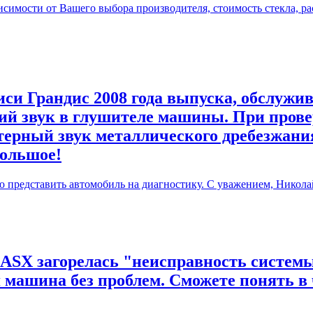
симости от Вашего выбора производителя, стоимость стекла, ра
си Грандис 2008 года выпуска, обслужив
й звук в глушителе машины. При прове
терный звук металлического дребезжания
большое!
ю представить автомобиль на диагностику. С уважением, Никола
 ASX загорелась "неисправность системы
я машина без проблем. Сможете понять в