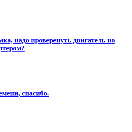
ка, надо проверенуть двигатель но
артером?
емени, спасибо.