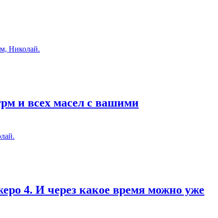
м, Николай.
грм и всех масел с вашими
лай.
еро 4. И через какое время можно уже