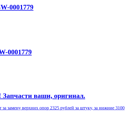
3W-0001779
3W-0001779
! Запчасти ваши, оригинал.
 за замену верхних опор 2325 рублей за штуку, за нижние 3100