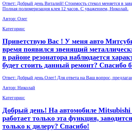
Ответ:
Добрый день Виталий! Стоимость стекол меняется в зави
Полная полимеризация клея 12 часов. С уважением, Николай.
Автор:
Олег
Категории:
Приветствую Вас ! У меня авто Митсуби
время появился звенящий металлически
в районе резонатора наблюдается харак
будет стоить данный ремонт? Спасибо 
Ответ:
Добрый день Олег! Для ответа на Ваш вопрос, предлага
Автор:
Николай
Категории:
Добрый день! На автомобиле Mitsubishi
работает только эта функция, заводитс
только к дилеру? Спасибо!