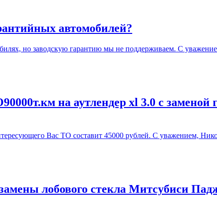
арантийных автомобилей?
илях, но заводскую гарантию мы не поддерживаем. С уважение
0000т.км на аутлендер xl 3.0 с заменой 
ересующего Вас ТО составит 45000 рублей. С уважением, Нико
замены лобового стекла Митсубиси Падж